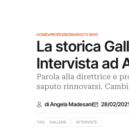
HOME
›
PROFESSIONI
›
WHO'S WHO
La storica Gal
Intervista ad
Parola alla direttrice e pr
saputo rinnovarsi. Cambi
di Angela Madesani
28/02/202
TAG
GALLERIE
INTERVISTE