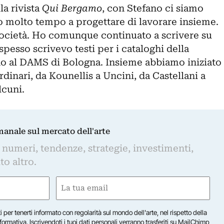
la rivista
Qui Bergamo
, con Stefano ci siamo
o molto tempo a progettare di lavorare insieme.
società. Ho comunque continuato a scrivere su
 spesso scrivevo testi per i cataloghi della
ndo al DAMS di Bologna. Insieme abbiamo iniziato
ordinari, da Kounellis a Uncini, da Castellani a
lcuni.
imanale sul mercato dell'arte
 numeri, tendenze, strategie, investimenti,
to altro.
Email
(Required)
iti per tenerti informato con regolarità sul mondo dell'arte, nel rispetto della
nformativa
. Iscrivendoti i tuoi dati personali verranno trasferiti su MailChimp