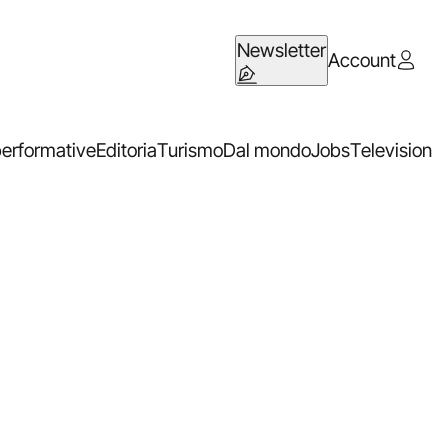
Newsletter
Account
performative
Editoria
Turismo
Dal mondo
Jobs
Television