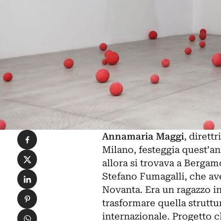
Condividi su Facebook
Annamaria Maggi
, dirett
Milano, festeggia quest’ann
Condividi su X
allora si trovava a Bergam
Condividi su LinkedIn
Stefano Fumagalli, che ave
Novanta. Era un ragazzo in
Condividi su Pinterest
trasformare quella struttur
Condividi su WhatsApp
internazionale. Progetto 