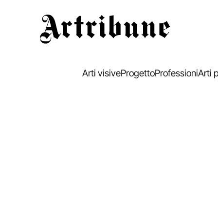
Artribune
Arti visive
Progetto
Professioni
Arti 