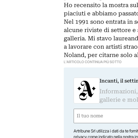
Ho recensito la mostra sul
piaciuti e abbiamo passat
Nel 1991 sono entrata in 
alcune riviste di settore e
galleria. Mi stavo laurea
a lavorare con artisti stra
Noland, per citarne solo a
L'ARTICOLO CONTINUA PIÙ SOTTO
Incanti, il sett
Informazioni,
gallerie e mol
Nome
(Required)
First
Artribune Srl utilizza i dati da te forn
privacy come indicato nella
nostra i