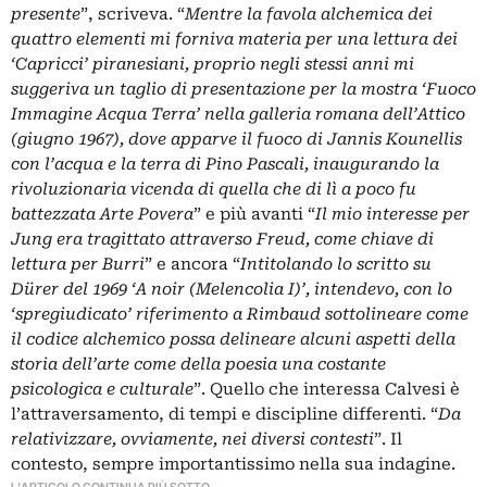
presente
”, scriveva. “
Mentre la favola alchemica dei
quattro elementi mi forniva materia per una lettura dei
‘Capricci’ piranesiani, proprio negli stessi anni mi
suggeriva un taglio di presentazione per la mostra ‘Fuoco
Immagine Acqua Terra’ nella galleria romana dell’Attico
(giugno 1967), dove apparve il fuoco di Jannis Kounellis
con l’acqua e la terra di Pino Pascali, inaugurando la
rivoluzionaria vicenda di quella che di lì a poco fu
battezzata Arte Povera
” e più avanti “
Il mio interesse per
Jung era tragittato attraverso Freud, come chiave di
lettura per Burri
” e ancora “
Intitolando lo scritto su
Dürer del 1969 ‘A noir (Melencolia I)’, intendevo, con lo
‘spregiudicato’ riferimento a Rimbaud sottolineare come
il codice alchemico possa delineare alcuni aspetti della
storia dell’arte come della poesia una costante
psicologica e culturale
”. Quello che interessa Calvesi è
l’attraversamento, di tempi e discipline differenti. “
Da
relativizzare, ovviamente, nei diversi contesti
”. Il
contesto, sempre importantissimo nella sua indagine.
L'ARTICOLO CONTINUA PIÙ SOTTO