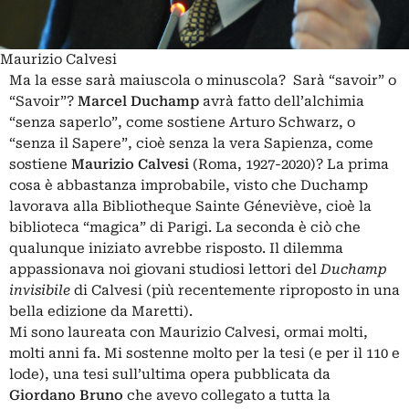
Maurizio Calvesi
Ma la esse sarà maiuscola o minuscola? Sarà “savoir” o
“Savoir”?
Marcel Duchamp
avrà fatto dell’alchimia
“senza saperlo”, come sostiene Arturo Schwarz, o
“senza il Sapere”, cioè senza la vera Sapienza, come
sostiene
Maurizio Calvesi
(Roma, 1927-2020)? La prima
cosa è abbastanza improbabile, visto che Duchamp
lavorava alla Bibliotheque Sainte Géneviève, cioè la
biblioteca “magica” di Parigi. La seconda è ciò che
qualunque iniziato avrebbe risposto. Il dilemma
appassionava noi giovani studiosi lettori del
Duchamp
invisibile
di Calvesi (più recentemente riproposto in una
bella edizione da Maretti).
Mi sono laureata con Maurizio Calvesi, ormai molti,
molti anni fa. Mi sostenne molto per la tesi (e per il 110 e
lode), una tesi sull’ultima opera pubblicata da
Giordano Bruno
che avevo collegato a tutta la