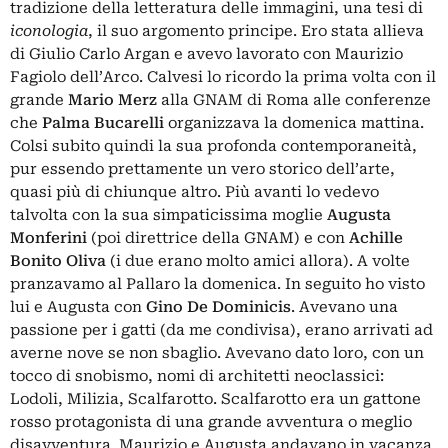
tradizione della letteratura delle immagini, una tesi di
iconologia
, il suo argomento principe. Ero stata allieva
di Giulio Carlo Argan e avevo lavorato con Maurizio
Fagiolo dell’Arco. Calvesi lo ricordo la prima volta con il
grande
Mario Merz
alla GNAM di Roma alle conferenze
che
Palma Bucarelli
organizzava la domenica mattina.
Colsi subito quindi la sua profonda contemporaneità,
pur essendo prettamente un vero storico dell’arte,
quasi più di chiunque altro. Più avanti lo vedevo
talvolta con la sua simpaticissima moglie
Augusta
Monferini
(poi direttrice della GNAM) e con
Achille
Bonito Oliva
(i due erano molto amici allora). A volte
pranzavamo al Pallaro la domenica. In seguito ho visto
lui e Augusta con
Gino De Dominicis
. Avevano una
passione per i gatti (da me condivisa), erano arrivati ad
averne nove se non sbaglio. Avevano dato loro, con un
tocco di snobismo, nomi di architetti neoclassici:
Lodoli, Milizia, Scalfarotto. Scalfarotto era un gattone
rosso protagonista di una grande avventura o meglio
disavventura. Maurizio e Augusta andavano in vacanza