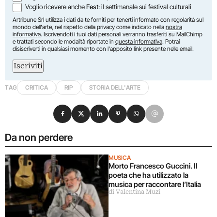
Voglio ricevere anche
Fest
: il settimanale sui festival culturali
Artribune Srl utilizza i dati da te forniti per tenerti informato con regolarità sul
mondo dell'arte, nel rispetto della privacy come indicato nella
nostra
informativa
. Iscrivendoti i tuoi dati personali verranno trasferiti su MailChimp
e trattati secondo le modalità riportate in
questa informativa
. Potrai
disiscriverti in qualsiasi momento con l'apposito link presente nelle email.
Iscriviti
TAG
CRITICA
RIP
STORIA DELL'ARTE
Condividi su Facebook
Condividi su X
Condividi su LinkedIn
Condividi su Pinterest
Condividi su WhatsApp
Condividi su Email
Da non perdere
MUSICA
Morto Francesco Guccini. Il
poeta che ha utilizzato la
musica per raccontare l’Italia
di Valentina Muzi