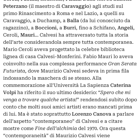
Peterzano
(il maestro di
Caravaggio
) agli studi sul
primo Rinascimento a Roma e nel Lazio, a quelli su
Caravaggio, a Duchamp, a
Balla
(da lui conosciuto da
ragazzino), a
Boccioni
, a
Burri
, fino a Schifano,
Angeli
,
Ceroli,
Mauri
… Calvesi ha attraversato tutta la storia
dell’arte considerandola sempre tutta contemporanea.
Mario Ceroli aveva progettato la celebre biblioteca
lignea di casa Calvesi-Monferini. Fabio Mauri lo aveva
coinvolto nella sua complessa performance
Gran Serata
Futurista
, dove Maurizio Calvesi sedeva in prima fila
indossando la maschera di se stesso. Alla
commemorazione all’Università La Sapienza
Caterina
Volpi
ha riferito il suo ultimo desiderio: “
Spero che mi
venga a trovare qualche artista!
” rendendosi subito dopo
conto che molti suoi amici artisti erano mancati prima
di lui. Ma è stato soprattutto
Lorenzo Canova
a parlare
dell’aspetto “contemporaneo” di Calvesi e a citare
mostre come
Fine dell’alchimia
del 1970. Ora questa
“contemporaneità” di Maurizio Calvesi viene