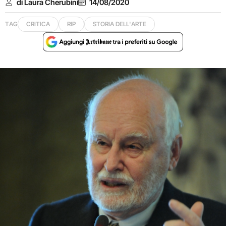
di Laura Cherubini
14/08/2020
TAG
CRITICA
RIP
STORIA DELL'ARTE