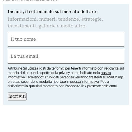
Incanti, il settimanale sul mercato dell'arte
Informazioni, numeri, tendenze, strategie,
investimenti, gallerie e molto altro.
Nome
(Required)
First
Email
(Required)
Artribune Srl utilizza i dati da te forniti per tenerti informato con regolarità sul
mondo dell'arte, nel rispetto della privacy come indicato nella
nostra
informativa
. Iscrivendoti i tuoi dati personali verranno trasferiti su MailChimp
e trattati secondo le modalità riportate in
questa informativa
. Potrai
disiscriverti in qualsiasi momento con l'apposito link presente nelle email.
Iscriviti