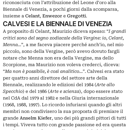
riconosciuta con l’attribuzione del Leone d’oro alla
Biennale di Venezia, a pochi giorni dalla scomparsa,
insieme a
Celant
,
Enwezor
e
Gregotti
.
CALVESI E LA BIENNALE DI VENEZIA
A proposito di Celant, Maurizio diceva spesso: “
I grandi
critici sono del segno zodiacale della Vergine: io, Celant,
Menna…
”, a me faceva piacere perché anch’io, nel mio
piccolo, sono della Vergine, però avevo dovuto fargli
notare che Menna non era della Vergine, ma dello
Scorpione, ma Maurizio non voleva crederci, diceva:
“
Ma non è possibile, è così analitico…
”. Calvesi era stato
per quattro anni direttore del settore arte della
Biennale, realizzando le edizioni del 1984 (
Arte allo
Specchio
) e del 1986 (
Arte e scienza
), dopo essere stato
nel CdA dal 1979 al 1982 e nella Giuria internazionale
(1968, 1988, 1997). Lo ricordo infuriarsi quando gli altri
membri non condivisero la sua proposta di premiare il
grande
Anselm Kiefer
, uno dei più grandi pittori di tutti
i tempi. Viveva tutto con grande passione ed era questa