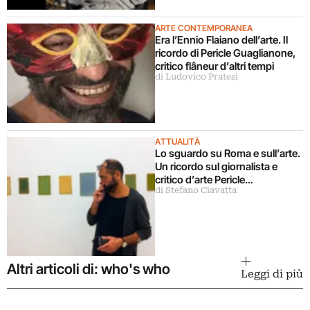
ARTE CONTEMPORANEA
Era l’Ennio Flaiano dell’arte. Il
ricordo di Pericle Guaglianone,
critico flâneur d’altri tempi
di Ludovico Pratesi
ATTUALITÀ
Lo sguardo su Roma e sull’arte.
Un ricordo sul giornalista e
critico d’arte Pericle
di Stefano Ciavatta
Guaglianone
Altri articoli di: who's who
Leggi di più