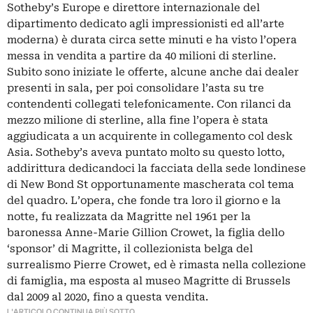
Sotheby’s Europe e direttore internazionale del
dipartimento dedicato agli impressionisti ed all’arte
moderna) è durata circa sette minuti e ha visto l’opera
messa in vendita a partire da 40 milioni di sterline.
Subito sono iniziate le offerte, alcune anche dai dealer
presenti in sala, per poi consolidare l’asta su tre
contendenti collegati telefonicamente. Con rilanci da
mezzo milione di sterline, alla fine l’opera è stata
aggiudicata a un acquirente in collegamento col desk
Asia. Sotheby’s aveva puntato molto su questo lotto,
addirittura dedicandoci la facciata della sede londinese
di New Bond St opportunamente mascherata col tema
del quadro. L’opera, che fonde tra loro il giorno e la
notte, fu realizzata da Magritte nel 1961 per la
baronessa Anne-Marie Gillion Crowet, la figlia dello
‘sponsor’ di Magritte, il collezionista belga del
surrealismo Pierre Crowet, ed è rimasta nella collezione
di famiglia, ma esposta al museo Magritte di Brussels
dal 2009 al 2020, fino a questa vendita.
L'ARTICOLO CONTINUA PIÙ SOTTO