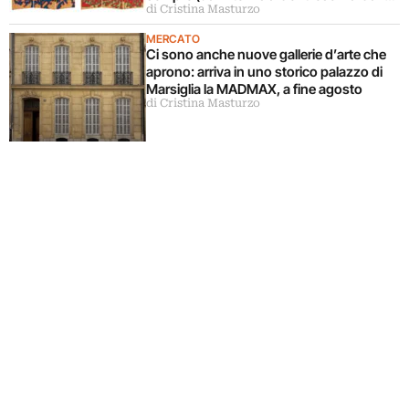
di Cristina Masturzo
Accardi)
MERCATO
Ci sono anche nuove gallerie d’arte che
aprono: arriva in uno storico palazzo di
Marsiglia la MADMAX, a fine agosto
di Cristina Masturzo