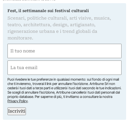
Fest, il settimanale sui festival culturali
Scenari, politiche culturali, arti visive, musica,
teatro, architettura, design, artigianato,
rigenerazione urbana e i trend globali da
monitorare.
Nome
(Required)
First
Email
(Required)
Puoi rivedere le tue preferenze in qualsiasi momento: sul fondo di ogni mail
che ti invieremo, troverai il link per annullare l’iscrizione. Artribune Srl non
cederà i tuoi dati a terze parti e utilizzerà i tuoi dati secondo le tue indicazioni.
Se scegli di annullare l’iscrizione, Artribune cancellerà i tuoi dati personali dal
proprio database. Per saperne di più, ti invitiamo a consultare la nostra
Privacy Policy
.
Iscriviti