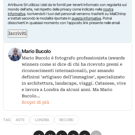
Artribune Srl utilizza i dati da te forniti per tenerti informato con regolarità sul
mondo dell'arte, nel rispetto della privacy come indicato nella
nostra
informativa
. Iscrivendoti i tuoi dati personali verranno trasferiti su MailChimp
e trattati secondo le modalità riportate in
questa informativa
. Potrai
disiscriverti in qualsiasi momento con l'apposito link presente nelle email.
Iscriviti
Mario Bucolo
Mario Bucolo è fotografo professionista (awards
winners come si dice di chi ha ricevuto premi e
riconoscimenti internazionali), pur amando
definirsi ‘artigiano dell’immagine’, specializzato
in architettura, landscape, viaggi. Catanese, vive
e lavora a Londra da alcuni anni. Ma Mario
Bucolo…
Scopri di più
TAG
ASTE
LONDRA
RECORD
Condividi su Facebook
Condividi su X
Condividi su LinkedIn
Condividi su Pinterest
Condividi su WhatsApp
Condividi su Email