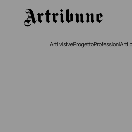
Artribune
Arti visive
Progetto
Professioni
Arti 