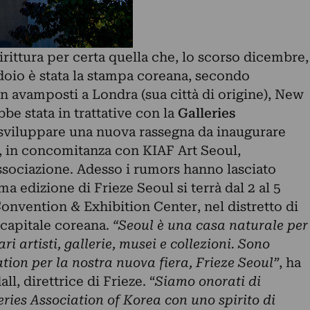
irittura per certa quella che, lo scorso dicembre,
doio è stata la stampa coreana, secondo
on avamposti a Londra (sua città di origine), New
be stata in trattative con la
Galleries
sviluppare una nuova rassegna da inaugurare
, in concomitanza con KIAF Art Seoul,
ssociazione. Adesso i rumors hanno lasciato
rima edizione di Frieze Seoul si terrà dal 2 al 5
nvention & Exhibition Center, nel distretto di
capitale coreana.
“Seoul è una casa naturale per
ri artisti, gallerie, musei e collezioni. Sono
ation per la nostra nuova fiera, Frieze Seoul”
, ha
l, direttrice di Frieze. “
Siamo onorati di
eries Association of Korea con uno spirito di