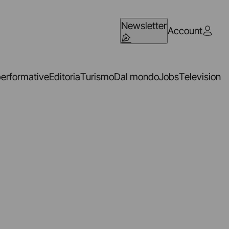
Newsletter
Account
performative
Editoria
Turismo
Dal mondo
Jobs
Television