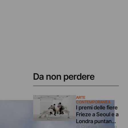
Da non perdere
ARTE
CONTEMPORANEA
I premi delle fiere
Frieze a Seoul e a
Londra puntano
di Cristina Masturzo