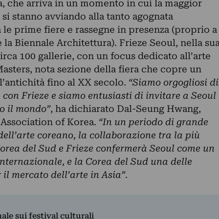
a, che arriva in un momento in cui la maggior
 si stanno avviando alla tanto agognata
a le prime fiere e rassegne in presenza (proprio a
 la Biennale Architettura). Frieze Seoul, nella su
irca 100 gallerie, con un focus dedicato all’arte
sters, nota sezione della fiera che copre un
’antichità fino al XX secolo.
“Siamo orgogliosi di
con Frieze e siamo entusiasti di invitare a Seoul
to il mondo”
, ha dichiarato Dal-Seung Hwang,
 Association of Korea.
“In un periodo di grande
dell’arte coreano, la collaborazione tra la più
 Corea del Sud e Frieze confermerà Seoul come un
internazionale, e la Corea del Sud una delle
 il mercato dell’arte in Asia”
.
nale sui festival culturali