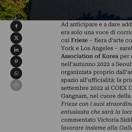
Condividi su Facebook
Ad anticipare e a dare add
era solo una voce di corri
Condividi su X
cui
Frieze
– fiera d’arte c
Condividi su LinkedIn
York e Los Angeles – sareb
Association of Korea
per 
Condividi su Pinterest
nell’autunno 2022 a Seoul
Condividi su WhatsApp
organizzata proprio dall’a
spazio all’ufficialità: la p
Condividi su Email
settembre 2022 al COEX Co
Gangnam, nel cuore della 
Frieze con i suoi straordina
entusiasta che sarà la loc
commentato Victoria Siddal
lavorare insieme alla Gall