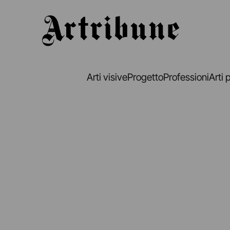
Artribune
Arti visive
Progetto
Professioni
Arti 