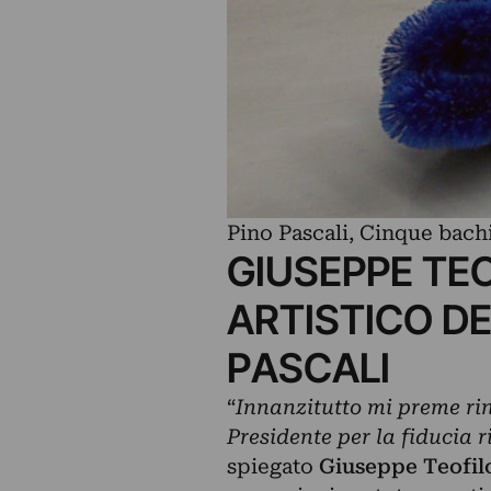
Pino Pascali, Cinque bach
GIUSEPPE TE
ARTISTICO D
PASCALI
“
Innanzitutto mi preme rin
Presidente per la fiducia r
spiegato
Giuseppe Teofil