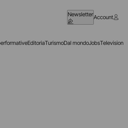
Newsletter
Account
performative
Editoria
Turismo
Dal mondo
Jobs
Television