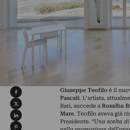
Condividi su Facebook
Giuseppe Teofilo
è il nuo
Pascali
. L’artista, attual
Condividi su X
Bari, succede a
Rosalba B
Condividi su LinkedIn
Mare
. Teofilo aveva già ri
Presidente.
“Una scelta di
Condividi su Pinterest
nella promozione dell’oper