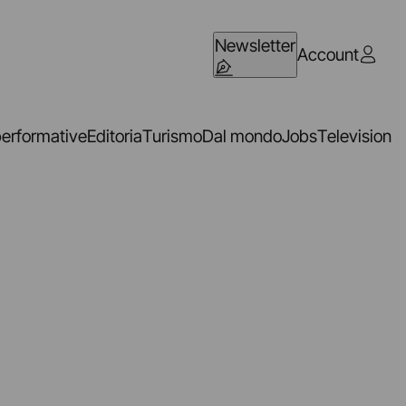
Newsletter
Account
performative
Editoria
Turismo
Dal mondo
Jobs
Television