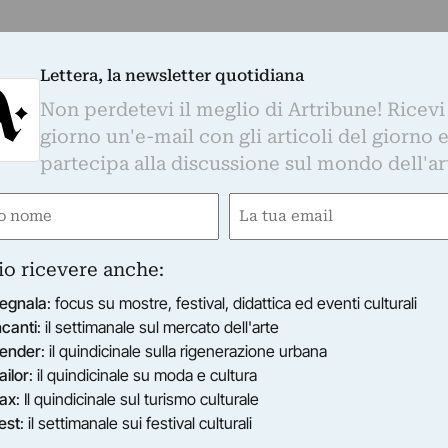
Lettera, la newsletter quotidiana
Non perdetevi il meglio di Artribune! Ricevi
giorno un'e-mail con gli articoli del giorno 
partecipa alla discussione sul mondo dell'ar
e
Email
gatorio)
(Obbligatorio)
io ricevere anche:
egnala
: focus su mostre, festival, didattica ed eventi culturali
ncanti
: il settimanale sul mercato dell'arte
ender
: il quindicinale sulla rigenerazione urbana
RRE STROZZI - CENTRO PER L'ARTE CONTEMPORANEA
ronica Vannoni - L'odore dell'India
ailor
: il quindicinale su moda e cultura
 mostra presenta una selezione di immagini fotografiche
ax
: Il quindicinale sul turismo culturale
 reportage artistico, scattate in diverse città dell’India.
est
: il settimanale sui festival culturali
13/03/2016
–
28/03/2016
Perugia (PG)