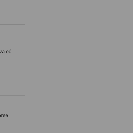
va ed
erse