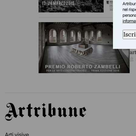
Artribun
nel ris
personal
informa
TO
Pr
Iscri
In
tr
ar
Artribune
Arti visive