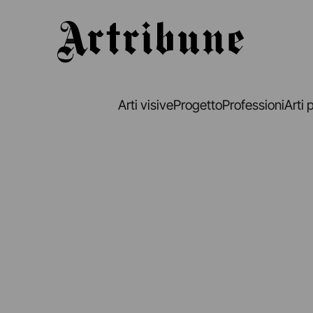
Artribune
Arti visive
Progetto
Professioni
Arti 