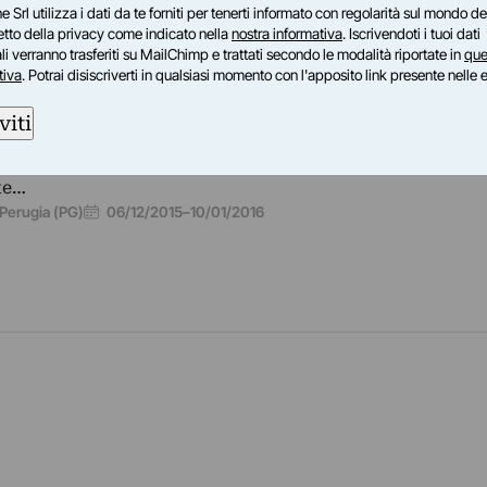
e Srl utilizza i dati da te forniti per tenerti informato con regolarità sul mondo del
petto della privacy come indicato nella
nostra informativa
. Iscrivendoti i tuoi dati
i verranno trasferiti su MailChimp e trattati secondo le modalità riportate in
que
tiva
. Potrai disiscriverti in qualsiasi momento con l'apposito link presente nelle 
RRE STROZZI - CENTRO PER L'ARTE CONTEMPORANEA
emio Roberto Zambelli
viti
 esposizione le opere dei 38 artisti, italiani ed europei, se
amite open-call: pittura, scultura, fotografia, istallazioni,
te…
06/12/2015
–
10/01/2016
Perugia (PG)