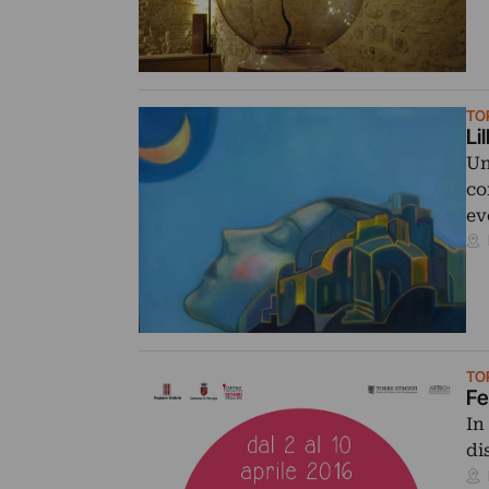
TO
Li
Un
co
ev
TO
Fe
In
di