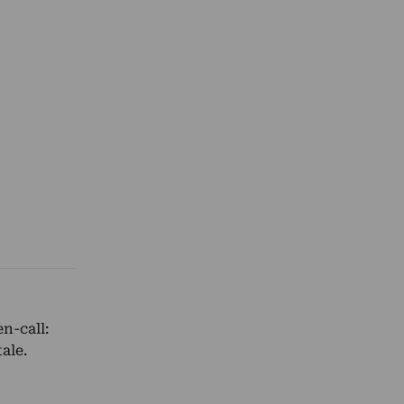
en-call:
tale.