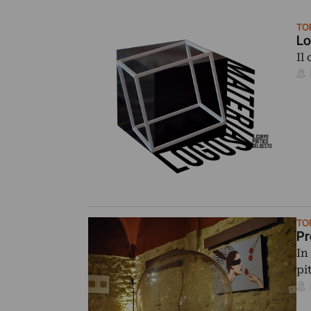
TO
Lo
Il
TO
Pr
In
pi