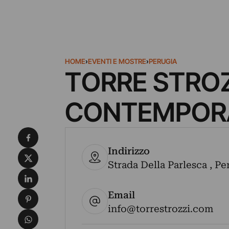
HOME
›
EVENTI E MOSTRE
›
PERUGIA
TORRE STROZ
CONTEMPOR
Condividi su Facebook
Indirizzo
Condividi su X
Strada Della Parlesca , Per
Condividi su LinkedIn
Email
Condividi su Pinterest
info@torrestrozzi.com
Condividi su WhatsApp