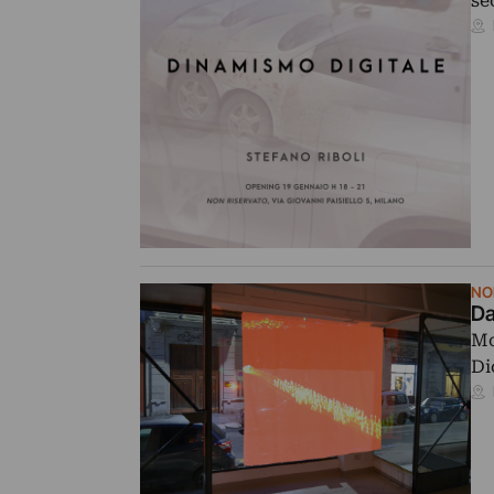
se
NO
Mo
Di