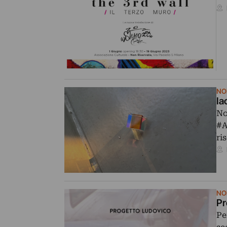
NO
Ia
No
#A
ri
NO
Pr
Pe