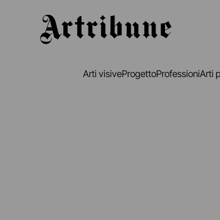
Artribune
Arti visive
Progetto
Professioni
Arti 