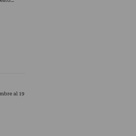
testo…
embre al 19