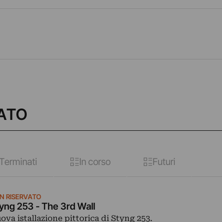
VATO
Terminati
In corso
Futuri
N RISERVATO
yng 253 - The 3rd Wall
ova istallazione pittorica di Styng 253.