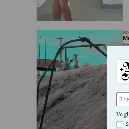
NO
Mo
No
Nom
(Obbli
Nome
Vogl
S