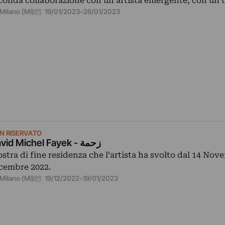
conda collaborazione con un artista emergente, con un 
19/01/2023
–
26/01/2023
Milano (MI)
N RISERVATO
David Michel Fayek - زحمة
stra di fine residenza che l’artista ha svolto dal 14 Nov
cembre 2022.
19/12/2022
–
19/01/2023
Milano (MI)