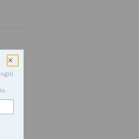
 ogni
e
te.