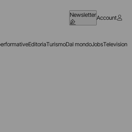
Newsletter
Account
performative
Editoria
Turismo
Dal mondo
Jobs
Television