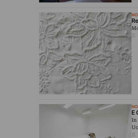
NO
Re
Mo
NO
E 
In
Uo