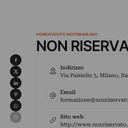
HOME
›
EVENTI E MOSTRE
›
MILANO
NON RISERV
Condividi su Facebook
Indirizzo
Condividi su X
Via Paisiello 5, Milano, It
Condividi su LinkedIn
Email
Condividi su Pinterest
formazione@nonriservato
Condividi su WhatsApp
Condividi su Email
Sito web
http://www.nonriservato.