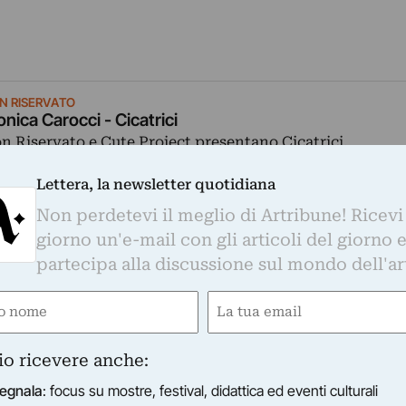
N RISERVATO
nica Carocci - Cicatrici
n Riservato e Cute Project presentano Cicatrici.
18/03/2022
–
10/04/2022
Milano (MI)
Lettera, la newsletter quotidiana
Non perdetevi il meglio di Artribune! Ricevi
giorno un'e-mail con gli articoli del giorno 
partecipa alla discussione sul mondo dell'ar
e
Email
gatorio)
(Obbligatorio)
io ricevere anche:
egnala
: focus su mostre, festival, didattica ed eventi culturali