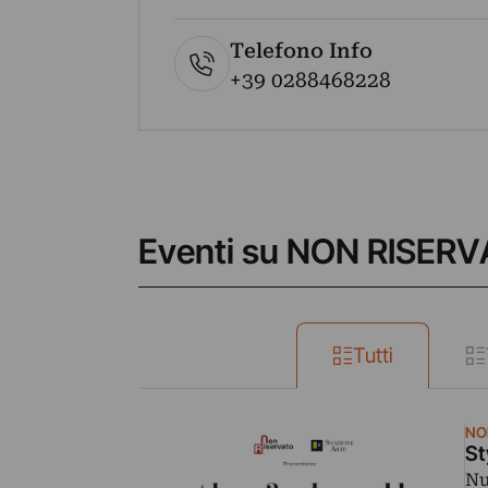
Telefono Info
+39 0288468228
Eventi su NON RISER
Tutti
NO
St
Nu