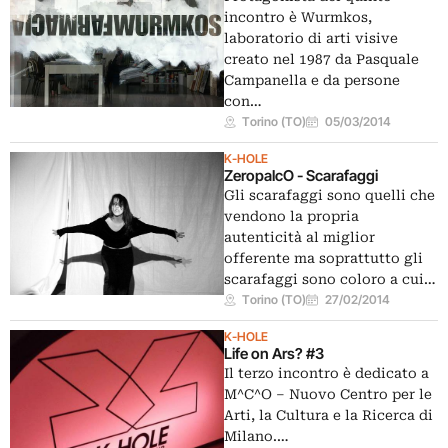
incontro è Wurmkos,
laboratorio di arti visive
creato nel 1987 da Pasquale
Campanella e da persone
con…
Torino (TO)
05/03/2014
K-HOLE
ZeropalcO - Scarafaggi
Gli scarafaggi sono quelli che
vendono la propria
autenticità al miglior
offerente ma soprattutto gli
scarafaggi sono coloro a cui…
Torino (TO)
27/02/2014
K-HOLE
Life on Ars? #3
Il terzo incontro è dedicato a
M^C^O – Nuovo Centro per le
Arti, la Cultura e la Ricerca di
Milano.…