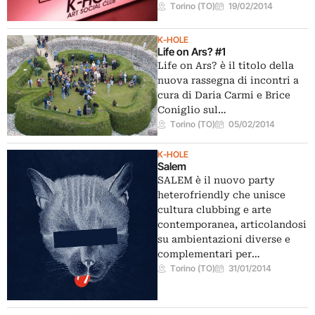
Torino (TO)
19/02/2014
K-HOLE
Life on Ars? #1
Life on Ars? è il titolo della
nuova rassegna di incontri a
cura di Daria Carmi e Brice
Coniglio sul…
Torino (TO)
05/02/2014
K-HOLE
Salem
SALEM è il nuovo party
heterofriendly che unisce
cultura clubbing e arte
contemporanea, articolandosi
su ambientazioni diverse e
complementari per…
Torino (TO)
31/01/2014