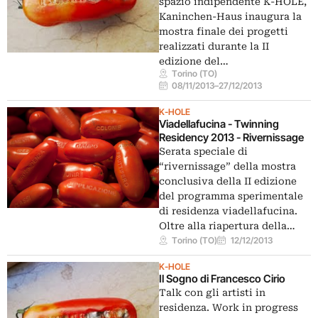
spazio indipendente K-HOLE,
Kaninchen-Haus inaugura la
mostra finale dei progetti
realizzati durante la II
edizione del…
Torino (TO)
08/11/2013
–
27/12/2013
K-HOLE
Viadellafucina - Twinning
Residency 2013 - Rivernissage
Serata speciale di
“rivernissage” della mostra
conclusiva della II edizione
del programma sperimentale
di residenza viadellafucina.
Oltre alla riapertura della…
Torino (TO)
12/12/2013
K-HOLE
Il Sogno di Francesco Cirio
Talk con gli artisti in
residenza. Work in progress