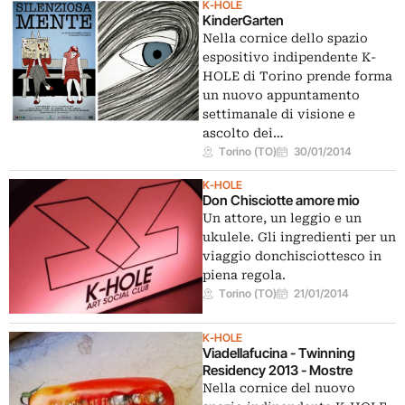
K-HOLE
KinderGarten
Nella cornice dello spazio
espositivo indipendente K-
HOLE di Torino prende forma
un nuovo appuntamento
settimanale di visione e
ascolto dei…
Torino (TO)
30/01/2014
K-HOLE
Don Chisciotte amore mio
Un attore, un leggio e un
ukulele. Gli ingredienti per un
viaggio donchisciottesco in
piena regola.
Torino (TO)
21/01/2014
K-HOLE
Viadellafucina - Twinning
Residency 2013 - Mostre
Nella cornice del nuovo