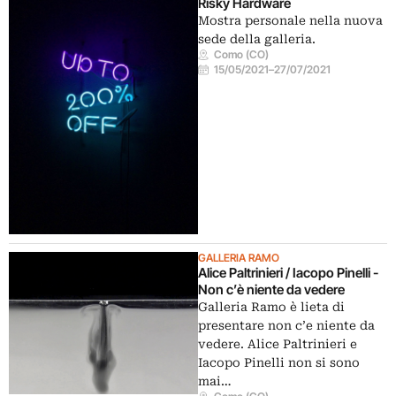
Risky Hardware
Mostra personale nella nuova
sede della galleria.
Como (CO)
15/05/2021
–
27/07/2021
GALLERIA RAMO
Alice Paltrinieri / Iacopo Pinelli -
Non c’è niente da vedere
Galleria Ramo è lieta di
presentare non c’e niente da
vedere. Alice Paltrinieri e
Iacopo Pinelli non si sono
mai…