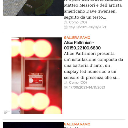
Matteo Messori e dell’artista
americano Dave Swensen,
seguito da un testo…
Como (CO)
25/09/2021
–
28/11/2021
GALLERIA RAMO
Alice Paltrinieri -
00159.22100.6830
Alice Paltrinieri presenta
un’installazione composta da
una batteria d’auto, un
display led numerico e un
sensore di presenza che si…
Como (CO)
17/09/2021
–
14/11/2021
GALLERIA RAMO