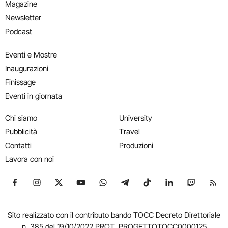
Magazine
Newsletter
Podcast
Eventi e Mostre
Inaugurazioni
Finissage
Eventi in giornata
Chi siamo
University
Pubblicità
Travel
Contatti
Produzioni
Lavora con noi
Seguici su Facebook
Seguici su Instagram
Seguici su X
Seguici su YouTube
Seguici su WhatsApp
Seguici su Telegram
Seguici su TikTok
Seguici su Link
Seguici su
Segui
Sito realizzato con il contributo bando TOCC Decreto Direttoriale
n. 385 del 19/10/2022 PROT. PROGETTOTOCC0000125