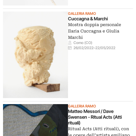
GALLERIA RAMO
Cuccagna & Marchi
Mostra doppia personale
Ilaria Cuccagna e Giulia
Marchi
Como (CO)
26/02/2022
–
22/05/2022
GALLERIA RAMO
Matteo Messori / Dave
Swensen - Ritual Acts (Atti
rituali)
Ritual Acts (Atti rituali), con
le opere dell’artista emiliano