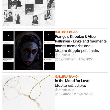
GALLERIA RAMO
François Knoetze & Alice
Paltrinieri - Links and fragments
across memories and
geographies
Mostra doppia personale.
Como (CO)
17/09/2022
–
04/12/2022
GALLERIA RAMO
In the Mood for Love
Mostra collettiva.
Como (CO)
03/06/2022
–
17/07/2022