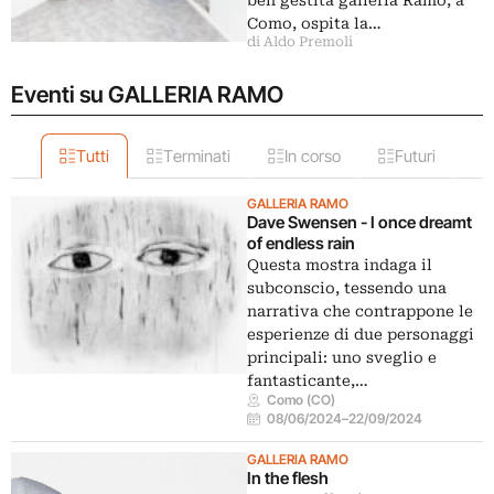
ben gestita galleria Ramo, a
Como, ospita la…
di Aldo Premoli
Eventi su GALLERIA RAMO
Tutti
Terminati
In corso
Futuri
GALLERIA RAMO
Dave Swensen - I once dreamt
of endless rain
Questa mostra indaga il
subconscio, tessendo una
narrativa che contrappone le
esperienze di due personaggi
principali: uno sveglio e
fantasticante,…
Como (CO)
08/06/2024
–
22/09/2024
GALLERIA RAMO
In the flesh