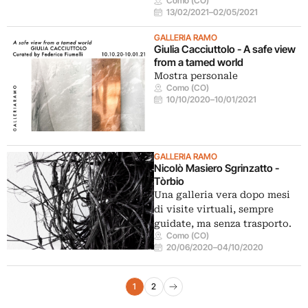
Como (CO)
13/02/2021
–
02/05/2021
GALLERIA RAMO
Giulia Cacciuttolo - A safe view
from a tamed world
Mostra personale
Como (CO)
10/10/2020
–
10/01/2021
GALLERIA RAMO
Nicolò Masiero Sgrinzatto -
Tòrbio
Una galleria vera dopo mesi
di visite virtuali, sempre
guidate, ma senza trasporto.
Como (CO)
20/06/2020
–
04/10/2020
Navigazione eventi
1
2
Pagina successiva