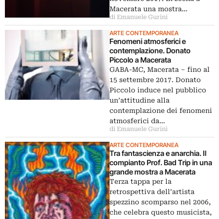
Macerata una mostra…
di Emanuele Gurini
ARTE CONTEMPORANEA
Fenomeni atmosferici e
contemplazione. Donato
Piccolo a Macerata
GABA-MC, Macerata – fino al
15 settembre 2017. Donato
Piccolo induce nel pubblico
un’attitudine alla
contemplazione dei fenomeni
atmosferici da…
di Emanuele Gurini
ARTE CONTEMPORANEA
Tra fantascienza e anarchia. Il
compianto Prof. Bad Trip in una
grande mostra a Macerata
Terza tappa per la
retrospettiva dell’artista
spezzino scomparso nel 2006,
che celebra questo musicista,