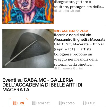
disegnatore, pittore e
scultore, protagonista della…
di Claudia Giraud
ARTE CONTEMPORANEA
Il cerchio non si chiude.
Alessandro Brighetti a Macerata
GABA. MC, Macerata – fino al
5 aprile 2017. L’artista
bolognese propone un
viaggio nei meandri della
scienza, della cinetica…
di Emanuele Gurini
Eventi su GABA.MC - GALLERIA
DELL'ACCADEMIA DI BELLE ARTI DI
MACERATA
Tutti
Terminati
In corso
Futuri