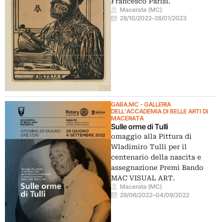
Francesco Parisi.
Macerata (MC)
28/10/2022
–
28/01/2023
GABA.MC - GALLERIA
DELL'ACCADEMIA DI BELLE ARTI DI
MACERATA
Sulle orme di Tulli
omaggio alla Pittura di
Wladimiro Tulli per il
centenario della nascita e
assegnazione Premi Bando
MAC VISUAL ART.
Macerata (MC)
29/06/2022
–
04/09/2022