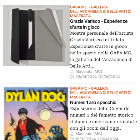
GABA.MC - GALLERIA
DELL'ACCADEMIA DI BELLE ARTI DI
MACERATA
Grazia Varisco - Esperienze
d’arte in gioco
Mostra personale dell’artista
Grazia Varisco intitolata
Esperienze d’arte in gioco
nello spazio della GABA.MC,
la galleria dell’Accademia di
Belle Arti…
Macerata (MC)
23/04/2024
–
02/06/2024
GABA.MC - GALLERIA
DELL'ACCADEMIA DI BELLE ARTI DI
MACERATA
Numeri 1 allo specchio
Esposizione delle Cover dei
numeri 1 del fumetto storico
italiano e americano rivisitate
con gli occhi dell’oggi.
Macerata (MC)
15/03/2024
–
12/04/2024