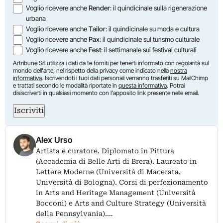
Voglio ricevere anche
Render
: il quindicinale sulla rigenerazione
urbana
Voglio ricevere anche
Tailor
: il quindicinale su moda e cultura
Voglio ricevere anche
Pax
: il quindicinale sul turismo culturale
Voglio ricevere anche
Fest
: il settimanale sui festival culturali
Artribune Srl utilizza i dati da te forniti per tenerti informato con regolarità sul
mondo dell'arte, nel rispetto della privacy come indicato nella
nostra
informativa
. Iscrivendoti i tuoi dati personali verranno trasferiti su MailChimp
e trattati secondo le modalità riportate in
questa informativa
. Potrai
disiscriverti in qualsiasi momento con l'apposito link presente nelle email.
Iscriviti
Alex Urso
Artista e curatore. Diplomato in Pittura
(Accademia di Belle Arti di Brera). Laureato in
Lettere Moderne (Università di Macerata,
Università di Bologna). Corsi di perfezionamento
in Arts and Heritage Management (Università
Bocconi) e Arts and Culture Strategy (Università
della Pennsylvania).…