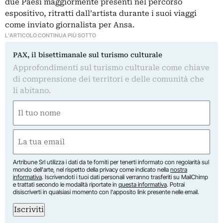
due Paesi maggiormente presenti nel percorso
espositivo, ritratti dall’artista durante i suoi viaggi
come inviato giornalista per Ansa.
L'ARTICOLO CONTINUA PIÙ SOTTO
PAX, il bisettimanale sul turismo culturale
Approfondimenti sul turismo culturale come chiave
di comprensione dei territori e delle comunità che
li abitano.
Nome
(Required)
First
Email
(Required)
Artribune Srl utilizza i dati da te forniti per tenerti informato con regolarità sul
mondo dell'arte, nel rispetto della privacy come indicato nella
nostra
informativa
. Iscrivendoti i tuoi dati personali verranno trasferiti su MailChimp
e trattati secondo le modalità riportate in
questa informativa
. Potrai
disiscriverti in qualsiasi momento con l'apposito link presente nelle email.
Iscriviti