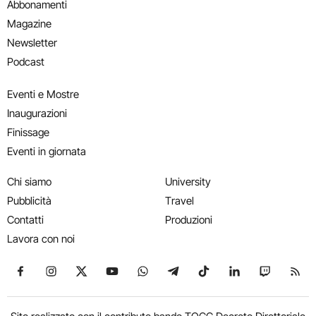
Abbonamenti
Magazine
Newsletter
Podcast
Eventi e Mostre
Inaugurazioni
Finissage
Eventi in giornata
Chi siamo
University
Pubblicità
Travel
Contatti
Produzioni
Lavora con noi
Seguici su Facebook
Seguici su Instagram
Seguici su X
Seguici su YouTube
Seguici su WhatsApp
Seguici su Telegram
Seguici su TikTok
Seguici su Link
Seguici su
Segui