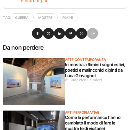
Scopri di più
TAG
GUERRA
MOSTRE
RIMINI
Condividi su Facebook
Condividi su X
Condividi su LinkedIn
Condividi su Pinterest
Condividi su WhatsApp
Condividi su Email
Da non perdere
ARTE CONTEMPORANEA
In mostra a Rimini i sogni estivi,
poetici e malinconici dipinti da
Luca Giovagnoli
di Ludovica Palmieri
ARTI PERFORMATIVE
Come le performance hanno
cambiato il modo di fare le
mostre (e di visitarle)