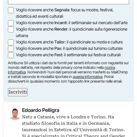
Opzioni
Voglio ricevere anche
Segnala
: focus su mostre, festival,
didattica ed eventi culturali
Voglio ricevere anche
Incanti
: il settimanale sul mercato dell'arte
Voglio ricevere anche
Render
: il quindicinale sulla rigenerazione
urbana
Voglio ricevere anche
Tailor
: il quindicinale su moda e cultura
Voglio ricevere anche
Pax
: il quindicinale sul turismo culturale
Voglio ricevere anche
Fest
: il settimanale sui festival culturali
Artribune Srl utilizza i dati da te forniti per tenerti informato con regolarità sul
mondo dell'arte, nel rispetto della privacy come indicato nella
nostra
informativa
. Iscrivendoti i tuoi dati personali verranno trasferiti su MailChimp
e trattati secondo le modalità riportate in
questa informativa
. Potrai
disiscriverti in qualsiasi momento con l'apposito link presente nelle email.
Iscriviti
Edoardo Pelligra
Nato a Catania, vive a Londra e Torino. Ha
studiato filosofia in Italia e in Germania,
laureandosi in Estetica all’Università di Torino.
Si è specializzato in Critical Theory and Gender