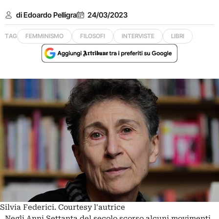
di Edoardo Pelligra
24/03/2023
TAG
FEMMINISMO
FILOSOFI
INTERVISTE
LIBRI
Silvia Federici. Courtesy l'autrice
Negli Anni Settanta del secolo scorso alcuni movimenti