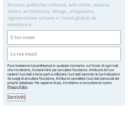
Scenari, politiche culturali, arti visive, musica,
teatro, architettura, design, artigianato,
rigenerazione urbana e i trend globali da
monitorare.
Nome
(Required)
First
Email
(Required)
Puoi rivedere le tue preferenze in qualsiasi momento: sul fondo di ogni mail
che ti invieremo, troverai il link per annullare l’iscrizione. Artribune Srl non
cederà i tuoi dati a terze parti e utilizzerà i tuoi dati secondo le tue indicazioni.
Se scegli di annullare l’iscrizione, Artribune cancellerà i tuoi dati personali dal
proprio database. Per saperne di più, ti invitiamo a consultare la nostra
Privacy Policy
.
Iscriviti