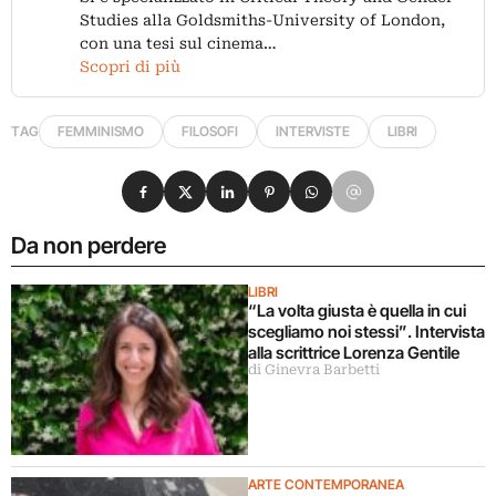
Studies alla Goldsmiths-University of London,
con una tesi sul cinema…
Scopri di più
TAG
FEMMINISMO
FILOSOFI
INTERVISTE
LIBRI
Condividi su Facebook
Condividi su X
Condividi su LinkedIn
Condividi su Pinterest
Condividi su WhatsApp
Condividi su Email
Da non perdere
LIBRI
“La volta giusta è quella in cui
scegliamo noi stessi”. Intervista
alla scrittrice Lorenza Gentile
di Ginevra Barbetti
ARTE CONTEMPORANEA