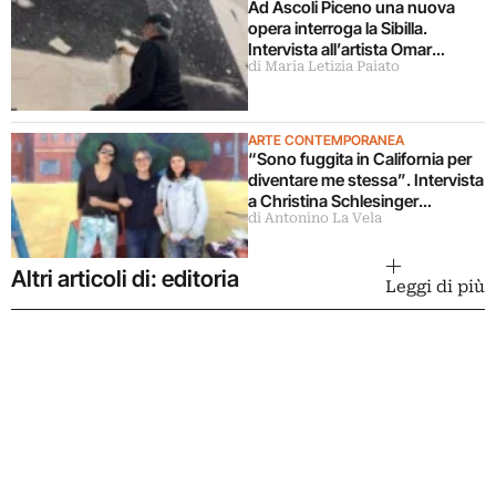
Ad Ascoli Piceno una nuova
opera interroga la Sibilla.
Intervista all’artista Omar
di Maria Letizia Paiato
Galliani
ARTE CONTEMPORANEA
“Sono fuggita in California per
diventare me stessa”. Intervista
a Christina Schlesinger
di Antonino La Vela
delle Guerrilla Girls
Altri articoli di: editoria
Leggi di più