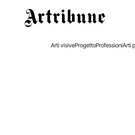
Artribune
Arti visive
Progetto
Professioni
Arti 