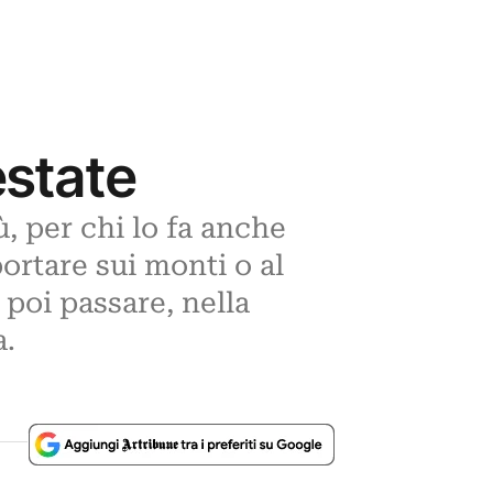
’estate
ù, per chi lo fa anche
portare sui monti o al
 poi passare, nella
a.