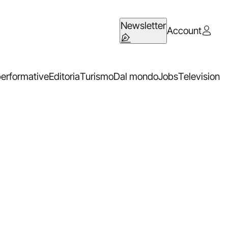
Newsletter
Account
performative
Editoria
Turismo
Dal mondo
Jobs
Television