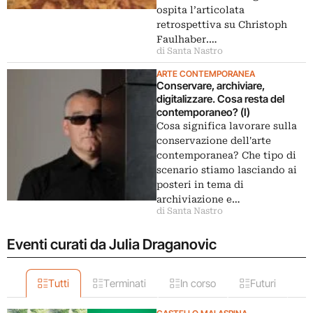
ospita l’articolata
retrospettiva su Christoph
Faulhaber.…
di Santa Nastro
ARTE CONTEMPORANEA
Conservare, archiviare,
digitalizzare. Cosa resta del
contemporaneo? (I)
Cosa significa lavorare sulla
conservazione dell'arte
contemporanea? Che tipo di
scenario stiamo lasciando ai
posteri in tema di
archiviazione e…
di Santa Nastro
Eventi curati da Julia Draganovic
Tutti
Terminati
In corso
Futuri