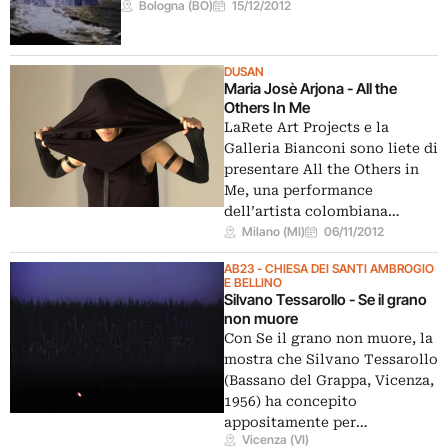
Bologna (BO)
15/12/2012
DUSAN
Maria Josè Arjona - All the
Others In Me
LaRete Art Projects e la
Galleria Bianconi sono liete di
presentare All the Others in
Me, una performance
dell’artista colombiana…
Milano (MI)
06/11/2012
AB23 - CHIESA DEI SANTI AMBROGIO
E BELLINO
Silvano Tessarollo - Se il grano
non muore
Con Se il grano non muore, la
mostra che Silvano Tessarollo
(Bassano del Grappa, Vicenza,
1956) ha concepito
appositamente per…
Vicenza (VI)