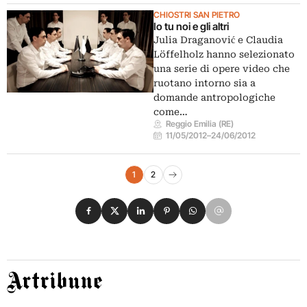
CHIOSTRI SAN PIETRO
Io tu noi e gli altri
Julia Draganović e Claudia
Löffelholz hanno selezionato
una serie di opere video che
ruotano intorno sia a
domande antropologiche
come…
Reggio Emilia (RE)
11/05/2012
–
24/06/2012
Navigazione eventi
1
2
Pagina successiva
Condividi su Facebook
Condividi su X
Condividi su LinkedIn
Condividi su Pinterest
Condividi su WhatsApp
Condividi su Email
Artribune