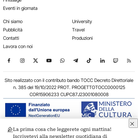
Eventi in giornata
Chi siamo
University
Pubblicità
Travel
Contatti
Produzioni
Lavora con noi
Seguici su Facebook
Seguici su Instagram
Seguici su X
Seguici su YouTube
Seguici su WhatsApp
Seguici su Telegram
Seguici su TikTok
Seguici su Link
Seguici su
Segui
Sito realizzato con il contributo bando TOCC Decreto Direttoriale
n. 385 del 19/10/2022 PROT. PROGETTOTOCC0000125
COR15906233 CUPC87J23001080008
La prima cosa che leggerete ogni mattina!
© 2011-2026 ARTRIBUNE srl – Corso Vittorio Emanuele II, 287 –
Iscrivetevi alla newsletter quotidiana di