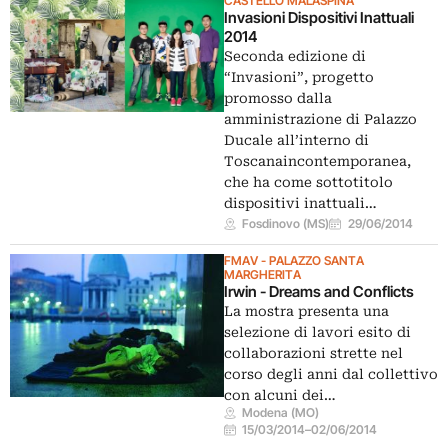
CASTELLO MALASPINA
Invasioni Dispositivi Inattuali
2014
Seconda edizione di
“Invasioni”, progetto
promosso dalla
amministrazione di Palazzo
Ducale all’interno di
Toscanaincontemporanea,
che ha come sottotitolo
dispositivi inattuali…
Fosdinovo (MS)
29/06/2014
FMAV - PALAZZO SANTA
MARGHERITA
Irwin - Dreams and Conflicts
La mostra presenta una
selezione di lavori esito di
collaborazioni strette nel
corso degli anni dal collettivo
con alcuni dei…
Modena (MO)
15/03/2014
–
02/06/2014