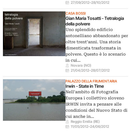
27/09/2012
–
28/10/2012
CASA BOSSI
Gian Maria Tosatti - Tetralogia
della polvere
Uno splendido edificio
antonelliano abbandonato per
oltre trent’anni. Una storia
dimenticata trasformata in
polvere. Questo è lo scenario
in cui…
Novara (NO)
21/04/2012
–
28/07/2012
PALAZZO DELLA FRUMENTARIA
Irwin - State in Time
Nell’ambito di Fotografia
Europea i collettivo sloveno
IRWIN invita a pensare alle
condizioni del Nuovo Stato di
cui anche in…
Reggio Emilia (RE)
11/05/2012
–
24/06/2012