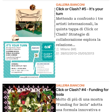
GALLERIA BIANCONI
Click or Clash? #5 - It's your
turn
Mettendo a confronto i tre
artisti internazionali, la
quinta tappa di Click or
Clash? Strategie di
collaborazione esplora la
relazione…
Milano (MI)
28/02/2013
–
25/05/2013
GALLERIA BIANCONI
Click or Clash? #4 - Funding for
Isola
Molto di più di una mostra
“Funding for Isola” adotta
una formula innovativa e