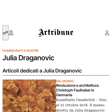
Artribune
HOME
›
EVENTI E MOSTRE
Julia Draganovic
Articoli dedicati a Julia Draganovic
DAL MONDO
Rivoluzione e architettura.
Christoph Faulhaber in
Germania
Kunsthalle Osnabrück ‒ fino
al 21 ottobre 2018. Il museo
diretto da Julia Draganovic