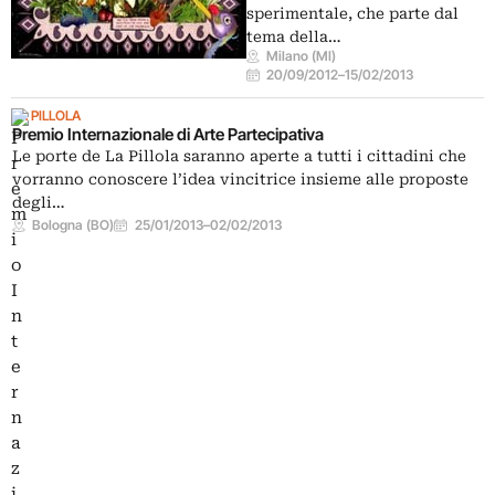
sperimentale, che parte dal
tema della…
Milano (MI)
20/09/2012
–
15/02/2013
LA PILLOLA
Premio Internazionale di Arte Partecipativa
Le porte de La Pillola saranno aperte a tutti i cittadini che
vorranno conoscere l’idea vincitrice insieme alle proposte
degli…
Bologna (BO)
25/01/2013
–
02/02/2013