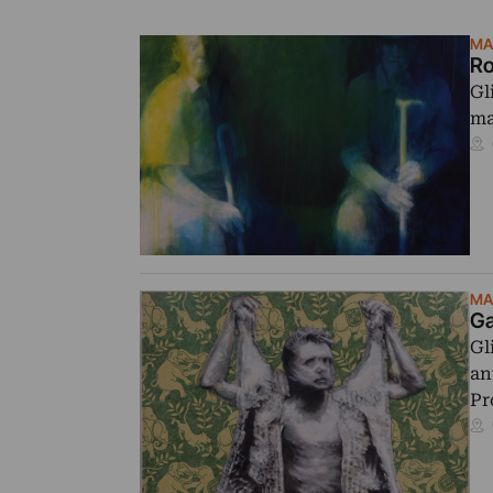
MA
Ro
Gl
ma
MA
Ga
Gl
an
Pr