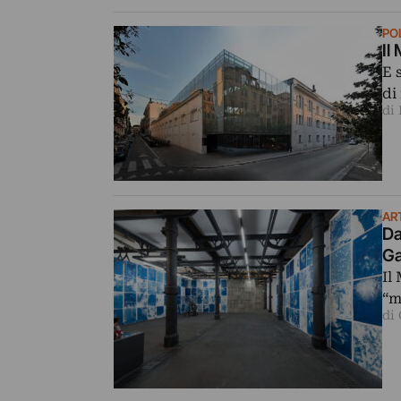
PO
Il
E 
di
di
ART
Da
Ga
Il
“m
di