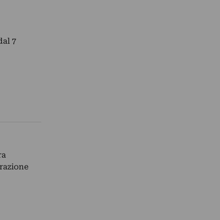
dal 7
ra
razione