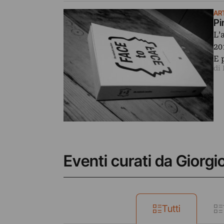
AR
Pi
L’
20
E 
di
Eventi curati da Giorgio
Tutti