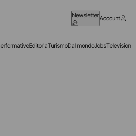
Newsletter
Account
performative
Editoria
Turismo
Dal mondo
Jobs
Television