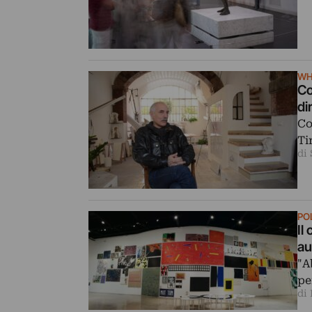
WH
Co
di
Co
Ti
di
PO
Il
au
"A
pe
di