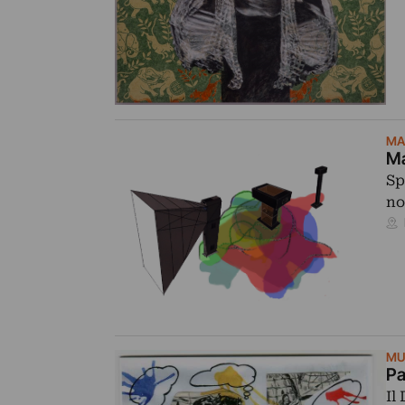
MA
Ma
Sp
no
MU
Pa
Il