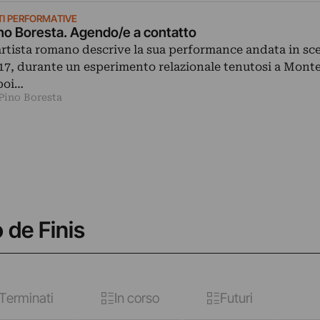
TI PERFORMATIVE
no Boresta. Agendo/e a contatto
artista romano descrive la sua performance andata in sc
17, durante un esperimento relazionale tenutosi a Monte
poi…
 Pino Boresta
 de Finis
Terminati
In corso
Futuri