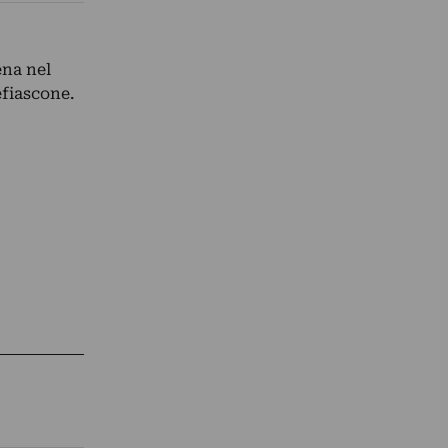
ena nel
fiascone.