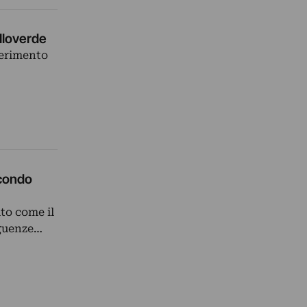
alloverde
perimento
econdo
to come il
eguenze…