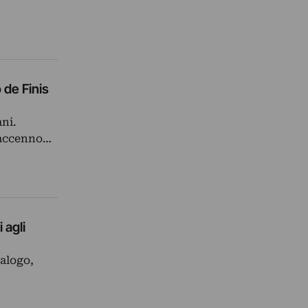
 de Finis
ni.
e accenno…
 agli
talogo,