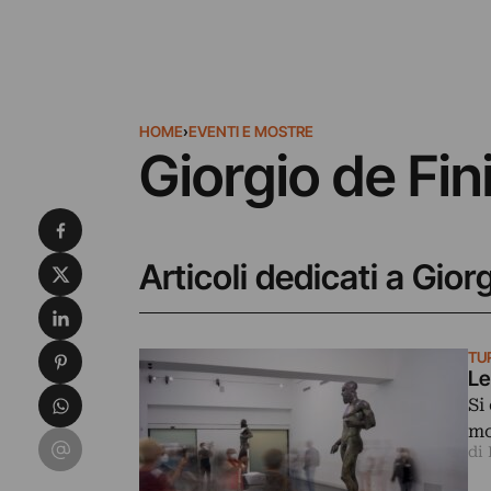
HOME
›
EVENTI E MOSTRE
Giorgio de Fin
Condividi su Facebook
Condividi su X
Articoli dedicati a Gior
Condividi su LinkedIn
Condividi su Pinterest
TU
Le
Condividi su WhatsApp
Si
mo
Condividi su Email
di