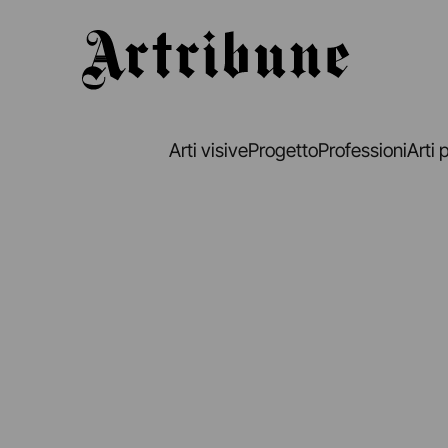
Artribune
Arti visive
Progetto
Professioni
Arti 