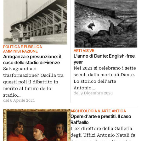
POLITICA E PUBBLICA
ARTI VISIVE
AMMINISTRAZIONE
L’anno di Dante: English-free
Arroganza e presunzione: il
year
caso dello stadio di Firenze
Nel 2021 si celebrano i sette
Salvaguardia o
secoli dalla morte di Dante.
trasformazione? Oscilla tra
Lo storico dell’arte
questi poli il dibattito in
Antonio…
merito al futuro dello
del 9 Dicembre 2020
stadio…
del 6 Aprile 2021
ARCHEOLOGIA & ARTE ANTICA
Opere d’arte e prestiti. Il caso
Raffaello
L’ex direttore della Galleria
degli Uffizi Antonio Natali fa