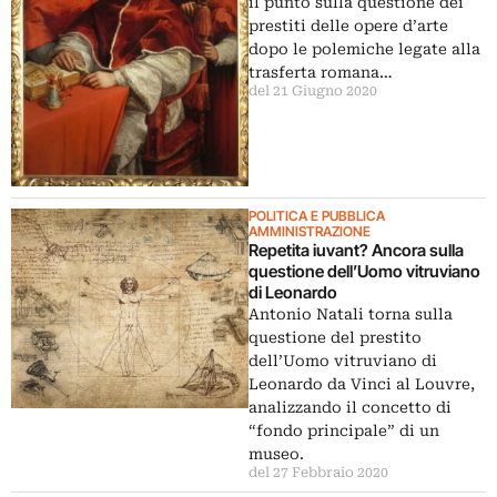
il punto sulla questione dei
prestiti delle opere d’arte
dopo le polemiche legate alla
trasferta romana…
del 21 Giugno 2020
POLITICA E PUBBLICA
AMMINISTRAZIONE
Repetita iuvant? Ancora sulla
questione dell’Uomo vitruviano
di Leonardo
Antonio Natali torna sulla
questione del prestito
dell’Uomo vitruviano di
Leonardo da Vinci al Louvre,
analizzando il concetto di
“fondo principale” di un
museo.
del 27 Febbraio 2020