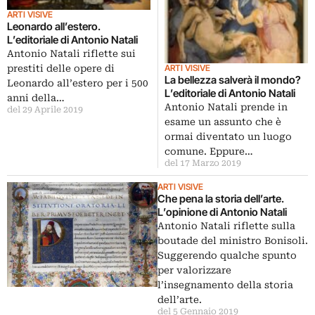
ARTI VISIVE
Leonardo all’estero.
L’editoriale di Antonio Natali
Antonio Natali riflette sui
prestiti delle opere di
ARTI VISIVE
La bellezza salverà il mondo?
Leonardo all’estero per i 500
L’editoriale di Antonio Natali
anni della…
Antonio Natali prende in
del 29 Aprile 2019
esame un assunto che è
ormai diventato un luogo
comune. Eppure…
del 17 Marzo 2019
ARTI VISIVE
Che pena la storia dell’arte.
L’opinione di Antonio Natali
Antonio Natali riflette sulla
boutade del ministro Bonisoli.
Suggerendo qualche spunto
per valorizzare
l’insegnamento della storia
dell’arte.
del 5 Gennaio 2019