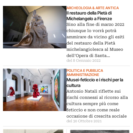
ARCHEOLOGIA & ARTE ANTICA
Il restauro della Pietà di
Michelangelo a Firenze
Sino alla fine di marzo 2022
chiunque lo vorrà potrà
ammirare da vicino gli esiti
del restauro della Pietà
michelangiolesca al Museo
dell’Opera di Santa…
del 8 Gennaio 2022
POLITICA E PUBBLICA
AMMINISTRAZIONE
Musei-feticcio e i rischi per la
cultura
Antonio Natali riflette sui
rischi connessi al ricorso alla
cultura sempre più come
feticcio e non come reale
occasione di crescita sociale
del 30 Ottobre 2021