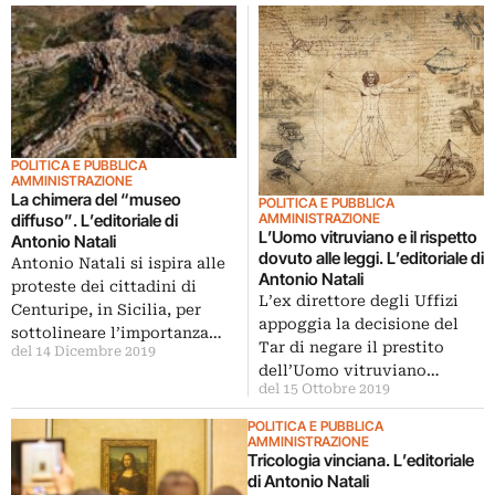
POLITICA E PUBBLICA
AMMINISTRAZIONE
La chimera del “museo
POLITICA E PUBBLICA
AMMINISTRAZIONE
diffuso”. L’editoriale di
L’Uomo vitruviano e il rispetto
Antonio Natali
dovuto alle leggi. L’editoriale di
Antonio Natali si ispira alle
Antonio Natali
proteste dei cittadini di
L’ex direttore degli Uffizi
Centuripe, in Sicilia, per
appoggia la decisione del
sottolineare l’importanza…
Tar di negare il prestito
del 14 Dicembre 2019
dell’Uomo vitruviano…
del 15 Ottobre 2019
POLITICA E PUBBLICA
AMMINISTRAZIONE
Tricologia vinciana. L’editoriale
di Antonio Natali