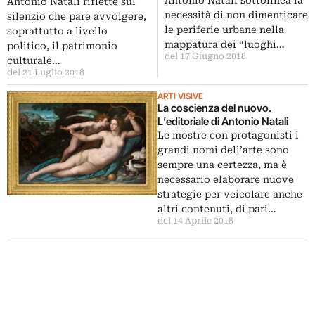
Antonio Natali sottolinea la
Antonio Natali riflette sul
necessità di non dimenticare
silenzio che pare avvolgere,
le periferie urbane nella
soprattutto a livello
mappatura dei “luoghi…
politico, il patrimonio
del 17 Giugno 2018
culturale…
del 21 Luglio 2018
ARTI VISIVE
La coscienza del nuovo.
L’editoriale di Antonio Natali
Le mostre con protagonisti i
grandi nomi dell’arte sono
sempre una certezza, ma è
necessario elaborare nuove
strategie per veicolare anche
altri contenuti, di pari…
del 14 Aprile 2018