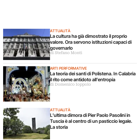
ATTUALITÀ
La cultura ha già dimostrato il proprio
valore. Ora servono istituzioni capaci di
governarlo
di Stefano Monti
ARTI PERFORMATIVE
La teoria dei santi di Polistena. In Calabria
il rito come antidoto all’entropia
di Domenico Ioppolo
ATTUALITÀ
L’ultima dimora di Pier Paolo Pasolini in
Tuscia è al centro di un pasticcio legale.
La storia