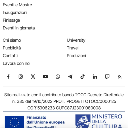
Eventi e Mostre
Inaugurazioni
Finissage
Eventi in giornata
Chi siamo
University
Pubblicità
Travel
Contatti
Produzioni
Lavora con noi
Seguici su Facebook
Seguici su Instagram
Seguici su X
Seguici su YouTube
Seguici su WhatsApp
Seguici su Telegram
Seguici su TikTok
Seguici su Link
Seguici su
Segui
Sito realizzato con il contributo bando TOCC Decreto Direttoriale
n. 385 del 19/10/2022 PROT. PROGETTOTOCC0000125
COR15906233 CUPC87J23001080008