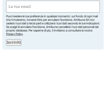
First
Email
(Required)
Puoi rivedere le tue preferenze in qualsiasi momento: sul fondo di ogni mail
che ti invieremo, troverai il link per annullare l’iscrizione. Artribune Srl non
cederà i tuoi dati a terze parti e utilizzerà i tuoi dati secondo le tue indicazioni.
Se scegli di annullare l’iscrizione, Artribune cancellerà i tuoi dati personali dal
proprio database. Per saperne di più, ti invitiamo a consultare la nostra
Privacy Policy
.
Iscriviti