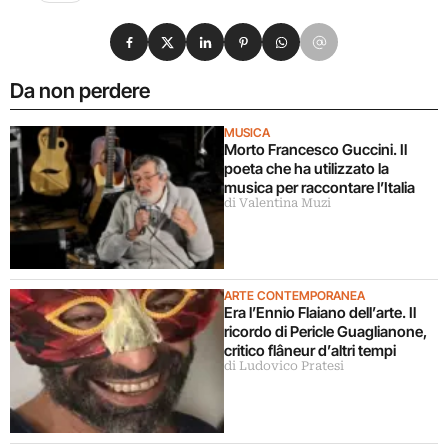
Condividi su Facebook
Condividi su X
Condividi su LinkedIn
Condividi su Pinterest
Condividi su WhatsApp
Condividi su Email
Da non perdere
MUSICA
Morto Francesco Guccini. Il
poeta che ha utilizzato la
musica per raccontare l’Italia
di Valentina Muzi
ARTE CONTEMPORANEA
Era l’Ennio Flaiano dell’arte. Il
ricordo di Pericle Guaglianone,
critico flâneur d’altri tempi
di Ludovico Pratesi