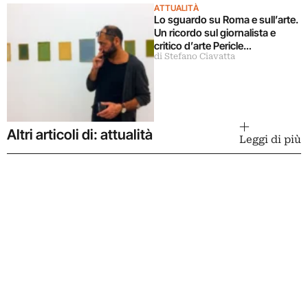
ATTUALITÀ
Lo sguardo su Roma e sull’arte.
Un ricordo sul giornalista e
critico d’arte Pericle
di Stefano Ciavatta
Guaglianone
Altri articoli di: attualità
Leggi di più