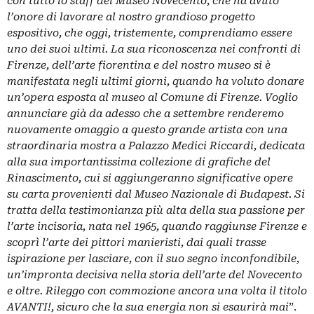
con tutto lo staff del Museo Novecento, che ha avuto
l’onore di lavorare al nostro grandioso progetto
espositivo, che oggi, tristemente, comprendiamo essere
uno dei suoi ultimi. La sua riconoscenza nei confronti di
Firenze, dell’arte fiorentina e del nostro museo si è
manifestata negli ultimi giorni, quando ha voluto donare
un’opera esposta al museo al Comune di Firenze. Voglio
annunciare già da adesso che a settembre renderemo
nuovamente omaggio a questo grande artista con una
straordinaria mostra a Palazzo Medici Riccardi, dedicata
alla sua importantissima collezione di grafiche del
Rinascimento, cui si aggiungeranno significative opere
su carta provenienti dal Museo Nazionale di Budapest. Si
tratta della testimonianza più alta della sua passione per
l’arte incisoria, nata nel 1965, quando raggiunse Firenze e
scoprì l’arte dei pittori manieristi, dai quali trasse
ispirazione per lasciare, con il suo segno inconfondibile,
un’impronta decisiva nella storia dell’arte del Novecento
e oltre. Rileggo con commozione ancora una volta il titolo
AVANTI!, sicuro che la sua energia non si esaurirà mai
”.