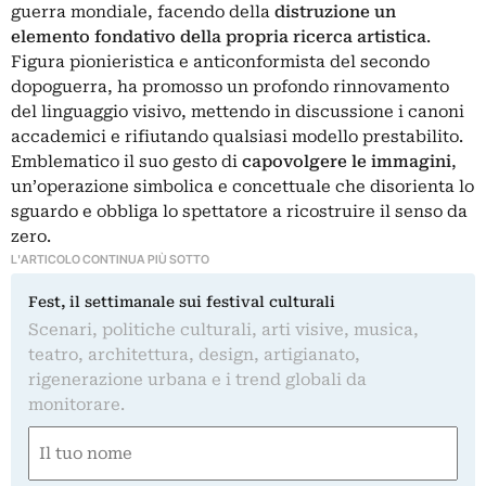
guerra mondiale, facendo della
distruzione un
elemento fondativo della propria ricerca artistica
.
Figura pionieristica e anticonformista del secondo
dopoguerra, ha promosso un profondo rinnovamento
del linguaggio visivo, mettendo in discussione i canoni
accademici e rifiutando qualsiasi modello prestabilito.
Emblematico il suo gesto di
capovolgere le immagini
,
un’operazione simbolica e concettuale che disorienta lo
sguardo e obbliga lo spettatore a ricostruire il senso da
zero.
L'ARTICOLO CONTINUA PIÙ SOTTO
Fest, il settimanale sui festival culturali
Scenari, politiche culturali, arti visive, musica,
teatro, architettura, design, artigianato,
rigenerazione urbana e i trend globali da
monitorare.
Nome
(Required)