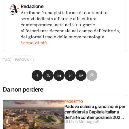
Redazione
Artribune è una piattaforma di contenuti e
servizi dedicata all’arte e alla cultura
contemporanea, nata nel 2011 grazie
all’esperienza decennale nel campo dell’editoria,
del giornalismo e delle nuove tecnologie.
Scopri di più
TAG
PADOVA
Condividi su Facebook
Condividi su X
Condividi su LinkedIn
Condividi su Pinterest
Condividi su WhatsApp
Condividi su Email
Da non perdere
PROGETTO
Padova schiera grandi nomi per
candidarsi a Capitale italiana
dell’arte contemporanea 2028
di Livia Montagnoli
(Cattelan incluso)