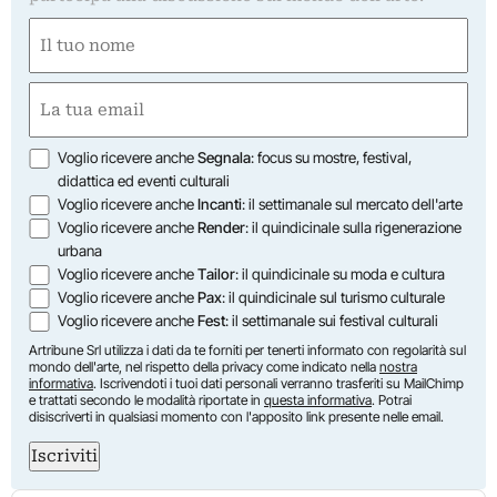
Nome
(Required)
First
Email
(Required)
Opzioni
Voglio ricevere anche
Segnala
: focus su mostre, festival,
didattica ed eventi culturali
Voglio ricevere anche
Incanti
: il settimanale sul mercato dell'arte
Voglio ricevere anche
Render
: il quindicinale sulla rigenerazione
urbana
Voglio ricevere anche
Tailor
: il quindicinale su moda e cultura
Voglio ricevere anche
Pax
: il quindicinale sul turismo culturale
Voglio ricevere anche
Fest
: il settimanale sui festival culturali
Artribune Srl utilizza i dati da te forniti per tenerti informato con regolarità sul
mondo dell'arte, nel rispetto della privacy come indicato nella
nostra
informativa
. Iscrivendoti i tuoi dati personali verranno trasferiti su MailChimp
e trattati secondo le modalità riportate in
questa informativa
. Potrai
disiscriverti in qualsiasi momento con l'apposito link presente nelle email.
Iscriviti