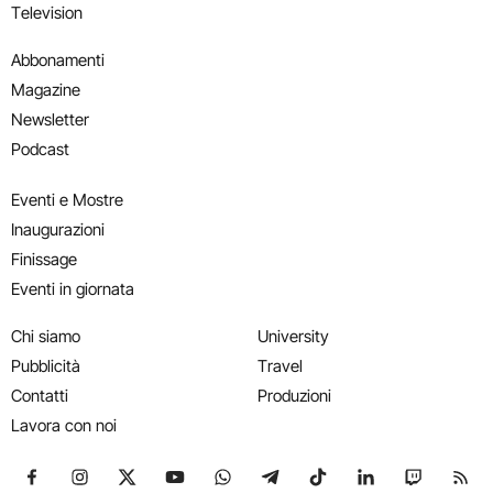
Television
Abbonamenti
Magazine
Newsletter
Podcast
Eventi e Mostre
Inaugurazioni
Finissage
Eventi in giornata
Chi siamo
University
Pubblicità
Travel
Contatti
Produzioni
Lavora con noi
Seguici su Facebook
Seguici su Instagram
Seguici su X
Seguici su YouTube
Seguici su WhatsApp
Seguici su Telegram
Seguici su TikTok
Seguici su Link
Seguici su
Segui