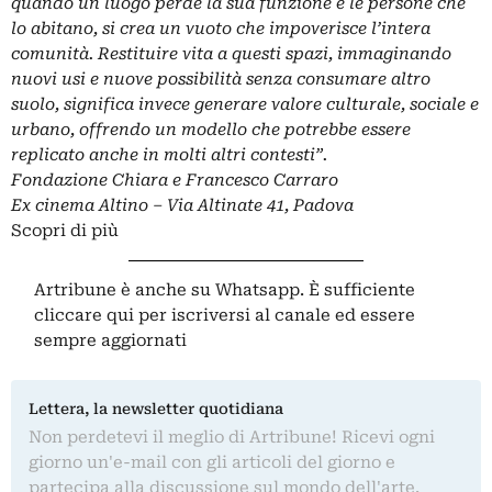
quando un luogo perde la sua funzione e le persone che
lo abitano, si crea un vuoto che impoverisce l’intera
comunità. Restituire vita a questi spazi, immaginando
nuovi usi e nuove possibilità senza consumare altro
suolo, significa invece generare valore culturale, sociale e
urbano, offrendo un modello che potrebbe essere
replicato anche in molti altri contesti”.
Fondazione Chiara e Francesco Carraro
Ex cinema Altino – Via Altinate 41, Padova
Scopri di più
Artribune è anche su Whatsapp. È sufficiente
cliccare qui
per iscriversi al canale ed essere
sempre aggiornati
Lettera, la newsletter quotidiana
Non perdetevi il meglio di Artribune! Ricevi ogni
giorno un'e-mail con gli articoli del giorno e
partecipa alla discussione sul mondo dell'arte.