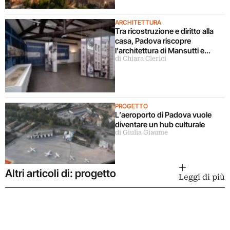
ARCHITETTURA
Tra ricostruzione e diritto alla
casa, Padova riscopre
l’architettura di Mansutti e
di Chiara Clerici
Miozzo
PROGETTO
L’aeroporto di Padova vuole
diventare un hub culturale
di Giulia Giaume
Altri articoli di: progetto
Leggi di più