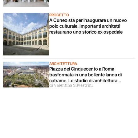
PROGETTO
A Cuneo sta per inaugurare un nuovo
polo culturale. Importanti architetti
restaurano uno storico ex ospedale
ARCHITETTURA
Piazza dei Cinquecento a Roma
trasformata in una bollente landa di
catrame. Lo studio di architettura
di Valentina Silvestrini
disconosce il progetto