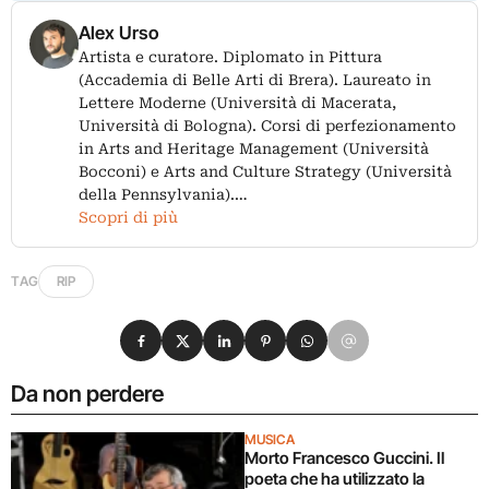
Alex Urso
Artista e curatore. Diplomato in Pittura
(Accademia di Belle Arti di Brera). Laureato in
Lettere Moderne (Università di Macerata,
Università di Bologna). Corsi di perfezionamento
in Arts and Heritage Management (Università
Bocconi) e Arts and Culture Strategy (Università
della Pennsylvania).…
Scopri di più
TAG
RIP
Condividi su Facebook
Condividi su X
Condividi su LinkedIn
Condividi su Pinterest
Condividi su WhatsApp
Condividi su Email
Da non perdere
MUSICA
Morto Francesco Guccini. Il
poeta che ha utilizzato la