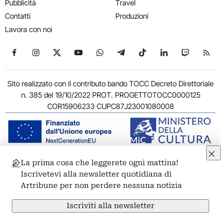
Pubblicità
Travel
Contatti
Produzioni
Lavora con noi
Seguici su Facebook
Seguici su Instagram
Seguici su X
Seguici su YouTube
Seguici su WhatsApp
Seguici su Telegram
Seguici su TikTok
Seguici su Link
Seguici su
Segui
Sito realizzato con il contributo bando TOCC Decreto Direttoriale
n. 385 del 19/10/2022 PROT. PROGETTOTOCC0000125
COR15906233 CUPC87J23001080008
La prima cosa che leggerete ogni mattina!
© 2011-2026 ARTRIBUNE srl – Corso Vittorio Emanuele II, 287 –
Iscrivetevi alla newsletter quotidiana di
00186 Roma - P.I. 11381581005
Artribune per non perdere nessuna notizia
Privacy: Responsabile della protezione dei dati personali
ARTRIBUNE srl – Corso Vittorio Emanuele II, 287 – 00186 Roma
Iscriviti alla newsletter
Termini e condizioni
Privacy Policy
Cookie Policy
Credits