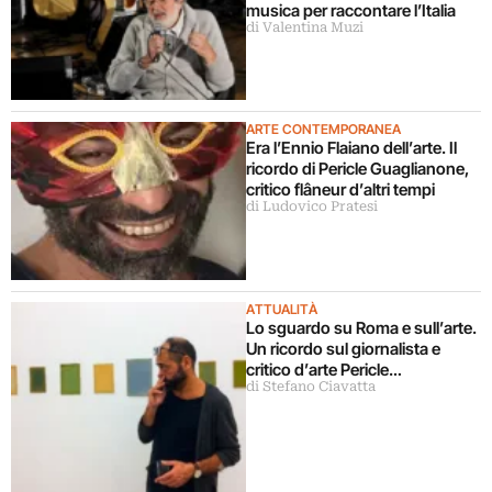
musica per raccontare l’Italia
di Valentina Muzi
ARTE CONTEMPORANEA
Era l’Ennio Flaiano dell’arte. Il
ricordo di Pericle Guaglianone,
critico flâneur d’altri tempi
di Ludovico Pratesi
ATTUALITÀ
Lo sguardo su Roma e sull’arte.
Un ricordo sul giornalista e
critico d’arte Pericle
di Stefano Ciavatta
Guaglianone