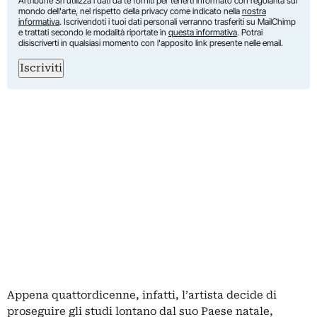
Artribune Srl utilizza i dati da te forniti per tenerti informato con regolarità sul
mondo dell'arte, nel rispetto della privacy come indicato nella
nostra
informativa
. Iscrivendoti i tuoi dati personali verranno trasferiti su MailChimp
e trattati secondo le modalità riportate in
questa informativa
. Potrai
disiscriverti in qualsiasi momento con l'apposito link presente nelle email.
Iscriviti
Appena quattordicenne, infatti, l’artista decide di
proseguire gli studi lontano dal suo Paese natale,