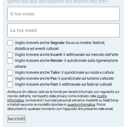
partecipa alla discussione sul mondo dell'arte.
Nome
(Obbligatorio)
Nome
Email
(Obbligatorio)
Opzioni
Voglio ricevere anche
Segnala
: focus su mostre, festival,
didattica ed eventi culturali
Voglio ricevere anche
Incanti
: il settimanale sul mercato dell'arte
Voglio ricevere anche
Render
: il quindicinale sulla rigenerazione
urbana
Voglio ricevere anche
Tailor
: il quindicinale su moda e cultura
Voglio ricevere anche
Pax
: il quindicinale sul turismo culturale
Voglio ricevere anche
Fest
: il settimanale sui festival culturali
Artribune Srl utilizza i dati da te forniti per tenerti informato con regolarità sul
mondo dell'arte, nel rispetto della privacy come indicato nella
nostra
informativa
. Iscrivendoti i tuoi dati personali verranno trasferiti su MailChimp
e trattati secondo le modalità riportate in
questa informativa
. Potrai
disiscriverti in qualsiasi momento con l'apposito link presente nelle email.
Iscriviti