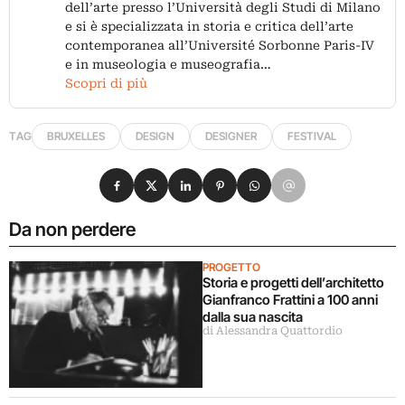
dell’arte presso l’Università degli Studi di Milano
e si è specializzata in storia e critica dell’arte
contemporanea all’Université Sorbonne Paris-IV
e in museologia e museografia…
Scopri di più
TAG
BRUXELLES
DESIGN
DESIGNER
FESTIVAL
Condividi su Facebook
Condividi su X
Condividi su LinkedIn
Condividi su Pinterest
Condividi su WhatsApp
Condividi su Email
Da non perdere
PROGETTO
Storia e progetti dell’architetto
Gianfranco Frattini a 100 anni
dalla sua nascita
di Alessandra Quattordio