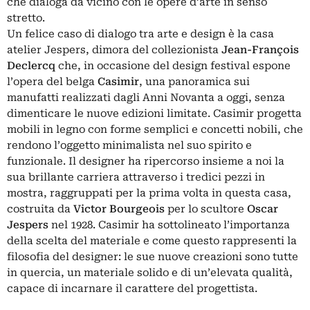
che dialoga da vicino con le opere d’arte in senso
stretto.
Un felice caso di dialogo tra arte e design è la casa
atelier Jespers, dimora del collezionista
Jean-François
Declercq
che, in occasione del design festival espone
l’opera del belga
Casimir
, una panoramica sui
manufatti realizzati dagli Anni Novanta a oggi, senza
dimenticare le nuove edizioni limitate. Casimir progetta
mobili in legno con forme semplici e concetti nobili, che
rendono l’oggetto minimalista nel suo spirito e
funzionale. Il designer ha ripercorso insieme a noi la
sua brillante carriera attraverso i tredici pezzi in
mostra, raggruppati per la prima volta in questa casa,
costruita da
Victor Bourgeois
per lo scultore
Oscar
Jespers
nel 1928. Casimir ha sottolineato l’importanza
della scelta del materiale e come questo rappresenti la
filosofia del designer: le sue nuove creazioni sono tutte
in quercia, un materiale solido e di un’elevata qualità,
capace di incarnare il carattere del progettista.