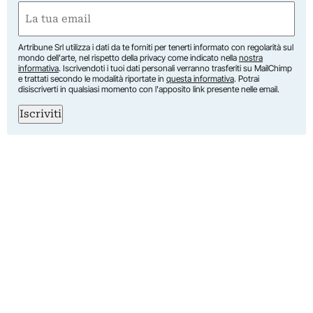
Nome
Email
(Obbligatorio)
Artribune Srl utilizza i dati da te forniti per tenerti informato con regolarità sul
mondo dell'arte, nel rispetto della privacy come indicato nella
nostra
informativa
. Iscrivendoti i tuoi dati personali verranno trasferiti su MailChimp
e trattati secondo le modalità riportate in
questa informativa
. Potrai
disiscriverti in qualsiasi momento con l'apposito link presente nelle email.
Iscriviti