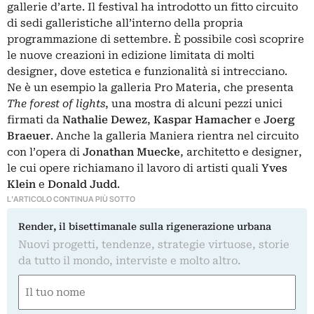
gallerie d’arte. Il festival ha introdotto un fitto circuito
di sedi galleristiche all’interno della propria
programmazione di settembre. È possibile così scoprire
le nuove creazioni in edizione limitata di molti
designer, dove estetica e funzionalità si intrecciano.
Ne è un esempio la galleria Pro Materia, che presenta
The forest of lights
, una mostra di alcuni pezzi unici
firmati da
Nathalie Dewez
,
Kaspar Hamacher
e
Joerg
Braeuer
. Anche la galleria Maniera rientra nel circuito
con l’opera di
Jonathan Muecke
, architetto e designer,
le cui opere richiamano il lavoro di artisti quali
Yves
Klein
e
Donald Judd
.
L'ARTICOLO CONTINUA PIÙ SOTTO
Render, il bisettimanale sulla rigenerazione urbana
Nuovi progetti, tendenze, strategie virtuose, storie
da tutto il mondo, interviste e molto altro.
Nome
(Obbligatorio)