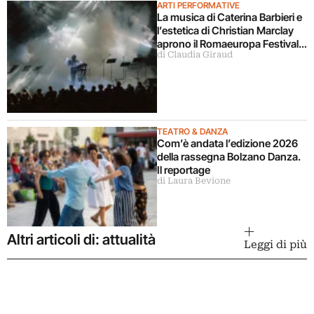
ARTI PERFORMATIVE
La musica di Caterina Barbieri e
l’estetica di Christian Marclay
aprono il Romaeuropa Festival
di Claudia Giraud
2026
TEATRO & DANZA
Com’è andata l’edizione 2026
della rassegna Bolzano Danza.
Il reportage
di Laura Bevione
Altri articoli di: attualità
Leggi di più