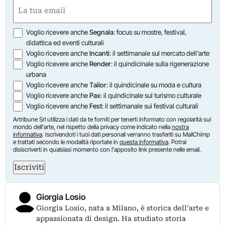
Nome
Email
(Obbligatorio)
Opzioni
Voglio ricevere anche
Segnala
: focus su mostre, festival,
didattica ed eventi culturali
Voglio ricevere anche
Incanti
: il settimanale sul mercato dell'arte
Voglio ricevere anche
Render
: il quindicinale sulla rigenerazione
urbana
Voglio ricevere anche
Tailor
: il quindicinale su moda e cultura
Voglio ricevere anche
Pax
: il quindicinale sul turismo culturale
Voglio ricevere anche
Fest
: il settimanale sui festival culturali
Artribune Srl utilizza i dati da te forniti per tenerti informato con regolarità sul
mondo dell'arte, nel rispetto della privacy come indicato nella
nostra
informativa
. Iscrivendoti i tuoi dati personali verranno trasferiti su MailChimp
e trattati secondo le modalità riportate in
questa informativa
. Potrai
disiscriverti in qualsiasi momento con l'apposito link presente nelle email.
Iscriviti
Giorgia Losio
Giorgia Losio, nata a Milano, è storica dell’arte e
appassionata di design. Ha studiato storia