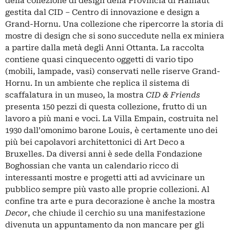
della collezione di design della Provincia di Hainaut
gestita dal CID – Centro di innovazione e design a
Grand-Hornu. Una collezione che ripercorre la storia di
mostre di design che si sono succedute nella ex miniera
a partire dalla metà degli Anni Ottanta. La raccolta
contiene quasi cinquecento oggetti di vario tipo
(mobili, lampade, vasi) conservati nelle riserve Grand-
Hornu. In un ambiente che replica il sistema di
scaffalatura in un museo, la mostra
CID & Friends
presenta 150 pezzi di questa collezione, frutto di un
lavoro a più mani e voci. La Villa Empain, costruita nel
1930 dall’omonimo barone Louis, è certamente uno dei
più bei capolavori architettonici di Art Deco a
Bruxelles. Da diversi anni è sede della Fondazione
Boghossian che vanta un calendario ricco di
interessanti mostre e progetti atti ad avvicinare un
pubblico sempre più vasto alle proprie collezioni. Al
confine tra arte e pura decorazione è anche la mostra
Decor
, che chiude il cerchio su una manifestazione
divenuta un appuntamento da non mancare per gli