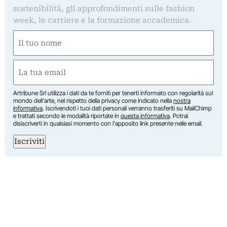
sostenibilità, gli approfondimenti sulle fashion
week, le carriere e la formazione accademica.
Nome
(Required)
First
Email
(Required)
Artribune Srl utilizza i dati da te forniti per tenerti informato con regolarità sul
mondo dell'arte, nel rispetto della privacy come indicato nella
nostra
informativa
. Iscrivendoti i tuoi dati personali verranno trasferiti su MailChimp
e trattati secondo le modalità riportate in
questa informativa
. Potrai
disiscriverti in qualsiasi momento con l'apposito link presente nelle email.
Iscriviti