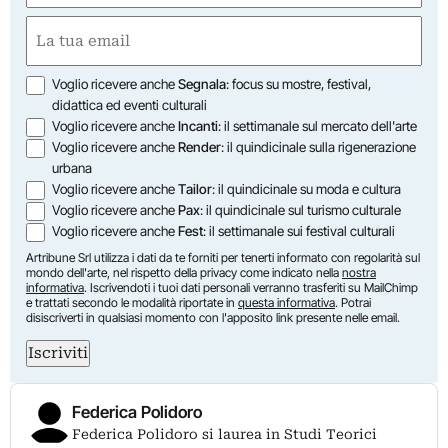
First
Email
(Required)
Opzioni
Voglio ricevere anche
Segnala
: focus su mostre, festival,
didattica ed eventi culturali
Voglio ricevere anche
Incanti
: il settimanale sul mercato dell'arte
Voglio ricevere anche
Render
: il quindicinale sulla rigenerazione
urbana
Voglio ricevere anche
Tailor
: il quindicinale su moda e cultura
Voglio ricevere anche
Pax
: il quindicinale sul turismo culturale
Voglio ricevere anche
Fest
: il settimanale sui festival culturali
Artribune Srl utilizza i dati da te forniti per tenerti informato con regolarità sul
mondo dell'arte, nel rispetto della privacy come indicato nella
nostra
informativa
. Iscrivendoti i tuoi dati personali verranno trasferiti su MailChimp
e trattati secondo le modalità riportate in
questa informativa
. Potrai
disiscriverti in qualsiasi momento con l'apposito link presente nelle email.
Iscriviti
Federica Polidoro
Federica Polidoro si laurea in Studi Teorici