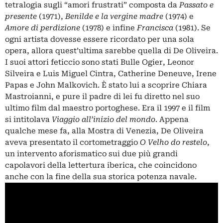
tetralogia sugli “amori frustrati” composta da
Passato e
presente
(1971),
Benilde e la vergine madre
(1974) e
Amore di perdizione
(1978) e infine
Francisca
(1981). Se
ogni artista dovesse essere ricordato per una sola
opera, allora quest’ultima sarebbe quella di De Oliveira.
I suoi attori feticcio sono stati Bulle Ogier, Leonor
Silveira e Luis Miguel Cintra, Catherine Deneuve, Irene
Papas e John Malkovich. È stato lui a scoprire Chiara
Mastroianni, e pure il padre di lei fu diretto nel suo
ultimo film dal maestro portoghese. Era il 1997 e il film
si intitolava
Viaggio all’inizio del mondo
. Appena
qualche mese fa, alla Mostra di Venezia, De Oliveira
aveva presentato il cortometraggio
O Velho do restelo
,
un intervento aforismatico sui due più grandi
capolavori della lettertura iberica, che coincidono
anche con la fine della sua storica potenza navale.