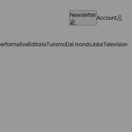
Newsletter
Account
performative
Editoria
Turismo
Dal mondo
Jobs
Television