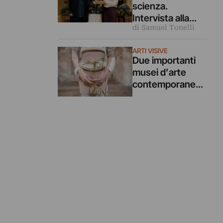
scienza.
Intervista alla
di Samuel Tonelli
vincitrice del
premio Giovane
ARTI VISIVE
Fotografia
Due importanti
Italiana 2026
musei d’arte
contemporanea
italiani si alleano
per sostenere un
premio: tutti i
vincitori e le
menzioni