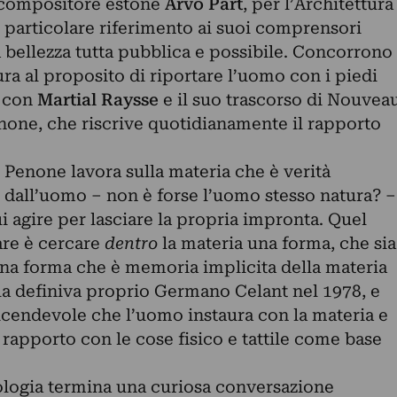
l compositore estone
Arvo Pärt
, per l’Architettura
particolare riferimento ai suoi comprensori
bellezza tutta pubblica e possibile. Concorrono
ura al proposito di riportare l’uomo con i piedi
e con
Martial Raysse
e il suo trascorso di Nouvea
enone, che riscrive quotidianamente il rapporto
 Penone lavora sulla materia che è verità
o dall’uomo – non è forse l’uomo stesso natura? –
 agire per lasciare la propria impronta. Quel
are è cercare
dentro
la materia una forma, che sia
una forma che è memoria implicita della materia
 la definiva proprio Germano Celant nel 1978, e
vicendevole che l’uomo instaura con la materia e
n rapporto con le cose fisico e tattile come base
fologia termina una curiosa conversazione