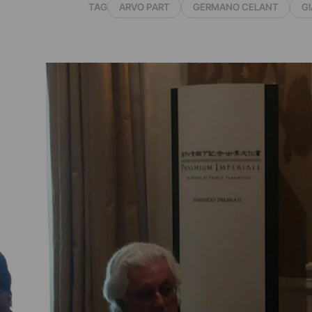
TAG
ARVO PART
GERMANO CELANT
G