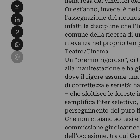
nella rosa dei vincitori de
Condividi su X
Quest’anno, invece, è nella
Condividi su LinkedIn
l’assegnazione del ricon
infatti le discipline che l
Condividi su Pinterest
comune della ricerca di un
Condividi su WhatsApp
rilevanza nel proprio temp
Teatro/Cinema.
Condividi su Email
Un “premio rigoroso”, ci 
alla manifestazione e ha g
dove il rigore assume una
di correttezza e serietà: h
– che sfoltisce le foreste
semplifica l’iter selettivo
perseguimento del puro fin
Che non ci siano sottesi e 
commissione giudicatrice c
dell’occasione, tra cui
Ger