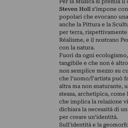
Per la Musica si premia i
Steven Holl
s’impone con 
popolari che evocano una 
anche la Pittura e la Scult
per terra, rispettivament
Réalisme, e il nostrano P
con la natura.
Fuori da ogni ecologismo,
tangibile e che non è altr
non semplice mezzo su cui
che l’uomo/l’artista può f
altra ma non snaturante, 
stessa, archetipica, come
che implica la relazione 
dichiara la necessità di u
per creare un’identità.
Sull’identità e la geomor