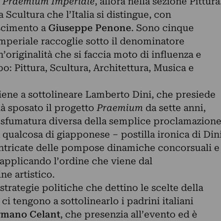
l
Praemium Imperiale
, allora nella sezione Pittura
 Scultura che l’Italia si distingue, con
oscimento a
Giuseppe Penone
. Sono cinque
’Imperiale raccoglie sotto il denominatore
’originalità che si faccia moto di influenza e
o: Pittura, Scultura, Architettura, Musica e
tiene a sottolineare Lamberto Dini, che presiede
ià sposato il progetto
Praemium
da sette anni,
 sfumatura diversa della semplice proclamazion
a qualcosa di giapponese – postilla ironica di Din
 intricate delle pompose dinamiche concorsuali e
, applicando l’ordine che viene dal
e artistico.
strategie politiche che dettino le scelte della
i tengono a sottolinearlo i padrini italiani
mano Celant
, che presenzia all’evento ed è