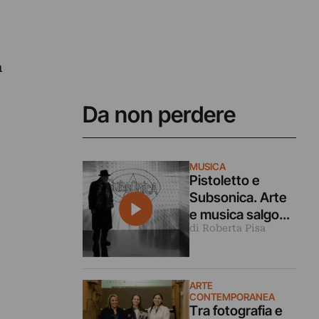
a
Da non perdere
MUSICA
Pistoletto e
Subsonica. Arte
e musica salgono
di Roberta Pisa
sul palco a Roma
ARTE
CONTEMPORANEA
Tra fotografia e