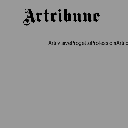
Artribune
Arti visive
Progetto
Professioni
Arti 