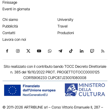
Finissage
Eventi in giornata
Chi siamo
University
Pubblicità
Travel
Contatti
Produzioni
Lavora con noi
Seguici su Facebook
Seguici su Instagram
Seguici su X
Seguici su YouTube
Seguici su WhatsApp
Seguici su Telegram
Seguici su TikTok
Seguici su Link
Seguici su
Segui
Sito realizzato con il contributo bando TOCC Decreto Direttoriale
n. 385 del 19/10/2022 PROT. PROGETTOTOCC0000125
COR15906233 CUPC87J23001080008
© 2011-2026 ARTRIBUNE srl – Corso Vittorio Emanuele II, 287 –