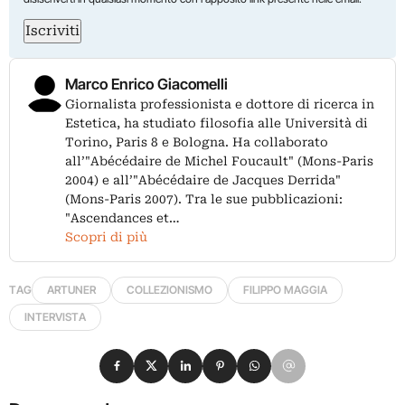
Iscriviti
Marco Enrico Giacomelli
Giornalista professionista e dottore di ricerca in
Estetica, ha studiato filosofia alle Università di
Torino, Paris 8 e Bologna. Ha collaborato
all’"Abécédaire de Michel Foucault" (Mons-Paris
2004) e all’"Abécédaire de Jacques Derrida"
(Mons-Paris 2007). Tra le sue pubblicazioni:
"Ascendances et…
Scopri di più
TAG
ARTUNER
COLLEZIONISMO
FILIPPO MAGGIA
INTERVISTA
Condividi su Facebook
Condividi su X
Condividi su LinkedIn
Condividi su Pinterest
Condividi su WhatsApp
Condividi su Email