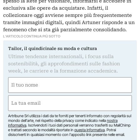
spesso la Rete per visionare, informarsi e accedere in
esclusiva alle opere da acquistare. Infatti, il
collezionare oggi avviene sempre più frequentemente
tramite immagini digitali, quindi Artuner risponde a un
fenomeno che si sta già parzialmente consolidando.
L'ARTICOLO CONTINUA PIÙ SOTTO
Tailor, il quindicinale su moda e cultura
Ultime tendenze internazionali, i focus sulla
sostenibilità, gli approfondimenti sulle fashion
week, le carriere e la formazione accademica.
Nome
(Obbligatorio)
Nome
Email
(Obbligatorio)
Artribune Srl utilizza i dati da te forniti per tenerti informato con regolarità sul
mondo dell'arte, nel rispetto della privacy come indicato nella
nostra
informativa
. Iscrivendoti i tuoi dati personali verranno trasferiti su MailChimp
e trattati secondo le modalità riportate in
questa informativa
. Potrai
disiscriverti in qualsiasi momento con l'apposito link presente nelle email.