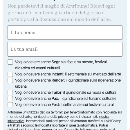
Non perdetevi il meglio di Artribune! Ricevi ogni
giorno un'e-mail con gli articoli del giorno e
partecipa alla discussione sul mondo dell'arte.
Nome
(Obbligatorio)
Nome
Email
(Obbligatorio)
Opzioni
Voglio ricevere anche
Segnala
: focus su mostre, festival,
didattica ed eventi culturali
Voglio ricevere anche
Incanti
: il settimanale sul mercato dell'arte
Voglio ricevere anche
Render
: il quindicinale sulla rigenerazione
urbana
Voglio ricevere anche
Tailor
: il quindicinale su moda e cultura
Voglio ricevere anche
Pax
: il quindicinale sul turismo culturale
Voglio ricevere anche
Fest
: il settimanale sui festival culturali
Artribune Srl utilizza i dati da te forniti per tenerti informato con regolarità sul
mondo dell'arte, nel rispetto della privacy come indicato nella
nostra
informativa
. Iscrivendoti i tuoi dati personali verranno trasferiti su MailChimp
e trattati secondo le modalità riportate in
questa informativa
. Potrai
disiscriverti in qualsiasi momento con l'apposito link presente nelle email.