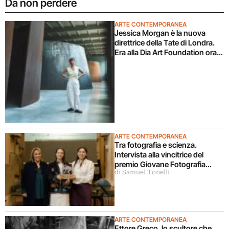
Da non perdere
ARTE CONTEMPORANEA
Jessica Morgan è la nuova
direttrice della Tate di Londra.
Era alla Dia Art Foundation ora
torna in UK
ARTE CONTEMPORANEA
Tra fotografia e scienza.
Intervista alla vincitrice del
premio Giovane Fotografia
di Samuel Tonelli
Italiana 2026
ARTE CONTEMPORANEA
Ettore Greco, lo scultore che