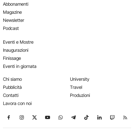
Abbonamenti
Magazine
Newsletter
Podcast
Eventi e Mostre
Inaugurazioni
Finissage
Eventi in giornata
Chi siamo
University
Pubblicità
Travel
Contatti
Produzioni
Lavora con noi
Seguici su Facebook
Seguici su Instagram
Seguici su X
Seguici su YouTube
Seguici su WhatsApp
Seguici su Telegram
Seguici su TikTok
Seguici su Link
Seguici su
Segui