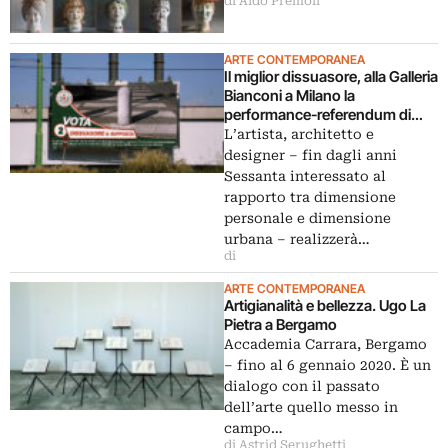
di Aldo Premoli
ARTE CONTEMPORANEA
Il miglior dissuasore, alla Galleria
Bianconi a Milano la
performance-referendum di
Ugo La Pietra
L’artista, architetto e
designer – fin dagli anni
Sessanta interessato al
rapporto tra dimensione
personale e dimensione
urbana – realizzerà…
di
ARTE CONTEMPORANEA
Artigianalità e bellezza. Ugo La
Pietra a Bergamo
Accademia Carrara, Bergamo
– fino al 6 gennaio 2020. È un
dialogo con il passato
dell’arte quello messo in
campo…
di Astrid Serughetti