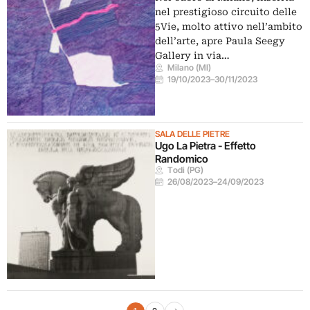
nel prestigioso circuito delle
5Vie, molto attivo nell’ambito
dell’arte, apre Paula Seegy
Gallery in via…
Milano (MI)
19/10/2023
–
30/11/2023
SALA DELLE PIETRE
Ugo La Pietra - Effetto
Randomico
Todi (PG)
26/08/2023
–
24/09/2023