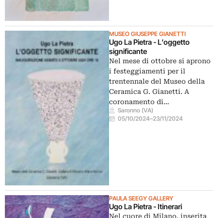
MUSEO GIUSEPPE GIANETTI
Ugo La Pietra - L’oggetto
significante
Nel mese di ottobre si aprono
i festeggiamenti per il
trentennale del Museo della
Ceramica G. Gianetti. A
coronamento di…
Saronno (VA)
05/10/2024
–
23/11/2024
PAULA SEEGY GALLERY
Ugo La Pietra - Itinerari
Nel cuore di Milano, inserita