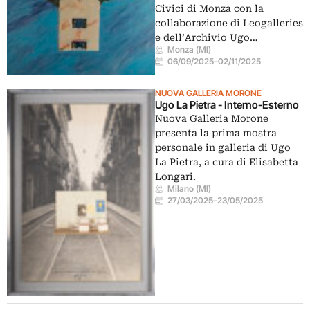
Civici di Monza con la
collaborazione di Leogalleries
e dell’Archivio Ugo…
Monza (MI)
06/09/2025
–
02/11/2025
NUOVA GALLERIA MORONE
Ugo La Pietra - Interno-Esterno
Nuova Galleria Morone
presenta la prima mostra
personale in galleria di Ugo
La Pietra, a cura di Elisabetta
Longari.
Milano (MI)
27/03/2025
–
23/05/2025