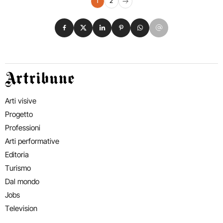
Navigazione eventi
1
2
Pagina successiva
Condividi su Facebook
Condividi su X
Condividi su LinkedIn
Condividi su Pinterest
Condividi su WhatsApp
Condividi su Email
Artribune
Arti visive
Progetto
Professioni
Arti performative
Editoria
Turismo
Dal mondo
Jobs
Television