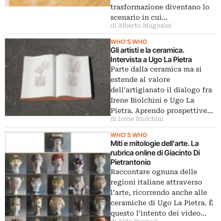
trasformazione diventano lo
scenario in cui…
di Alberto Mugnaini
WHO'S WHO
Gli artisti e la ceramica.
Intervista a Ugo La Pietra
Parte dalla ceramica ma si
estende al valore
dell’artigianato il dialogo fra
Irene Biolchini e Ugo La
Pietra. Aprendo prospettive…
di Irene Biolchini
WHO'S WHO
Miti e mitologie dell’arte. La
rubrica online di Giacinto Di
Pietrantonio
Raccontare ognuna delle
regioni italiane attraverso
l’arte, ricorrendo anche alle
ceramiche di Ugo La Pietra. È
questo l’intento dei video…