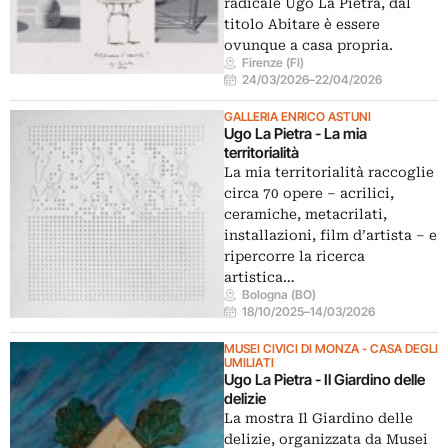
radicale Ugo La Pietra, dal
titolo Abitare è essere
ovunque a casa propria.
Firenze (FI)
24/03/2026
–
22/04/2026
GALLERIA ENRICO ASTUNI
Ugo La Pietra - La mia
territorialità
La mia territorialità raccoglie
circa 70 opere – acrilici,
ceramiche, metacrilati,
installazioni, film d’artista – e
ripercorre la ricerca
artistica…
Bologna (BO)
18/10/2025
–
14/03/2026
MUSEI CIVICI DI MONZA - CASA DEGLI
UMILIATI
Ugo La Pietra - Il Giardino delle
delizie
La mostra Il Giardino delle
delizie, organizzata da Musei