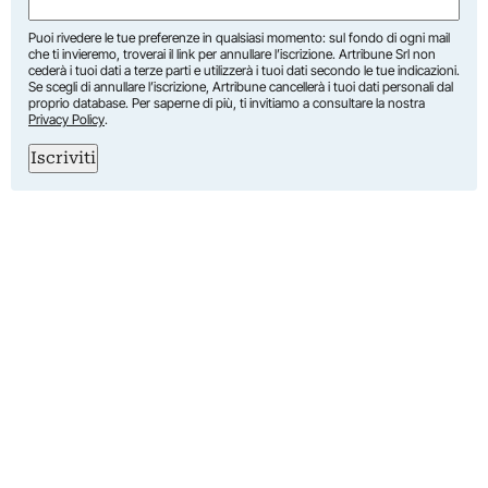
(Required)
Puoi rivedere le tue preferenze in qualsiasi momento: sul fondo di ogni mail
che ti invieremo, troverai il link per annullare l’iscrizione. Artribune Srl non
cederà i tuoi dati a terze parti e utilizzerà i tuoi dati secondo le tue indicazioni.
Se scegli di annullare l’iscrizione, Artribune cancellerà i tuoi dati personali dal
proprio database. Per saperne di più, ti invitiamo a consultare la nostra
Privacy Policy
.
Iscriviti