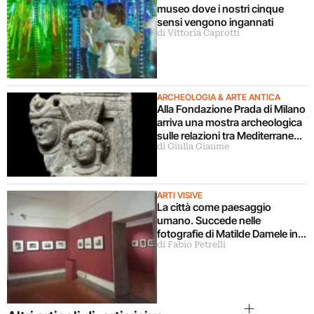
museo dove i nostri cinque
sensi vengono ingannati
di Vittoria Caprotti
ARCHEOLOGIA & ARTE ANTICA
Alla Fondazione Prada di Milano
arriva una mostra archeologica
sulle relazioni tra Mediterraneo
di Giulia Giaume
e Asia
ARTI VISIVE
La città come paesaggio
umano. Succede nelle
fotografie di Matilde Damele in
di Fabio Petrelli
mostra a Roma