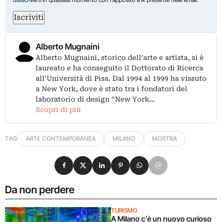
Iscriviti
Alberto Mugnaini
Alberto Mugnaini, storico dell’arte e artista, si è
laureato e ha conseguito il Dottorato di Ricerca
all’Università di Pisa. Dal 1994 al 1999 ha vissuto
a New York, dove è stato tra i fondatori del
laboratorio di design “New York…
Scopri di più
TAG
ARTE CONTEMPORANEA
MILANO
MOSTRA
Condividi su Facebook
Condividi su X
Condividi su LinkedIn
Condividi su Pinterest
Condividi su WhatsApp
Condividi su Email
Da non perdere
TURISMO
A Milano c’è un nuovo curioso