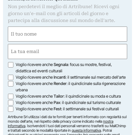
Non perdetevi il meglio di Artribune! Ricevi ogni
giorno un'e-mail con gli articoli del giorno e
partecipa alla discussione sul mondo dell'arte.
Nome
(Required)
First
Email
(Required)
Opzioni
Voglio ricevere anche
Segnala
: focus su mostre, festival,
didattica ed eventi culturali
Voglio ricevere anche
Incanti
: il settimanale sul mercato dell'arte
Voglio ricevere anche
Render
: il quindicinale sulla rigenerazione
urbana
Voglio ricevere anche
Tailor
: il quindicinale su moda e cultura
Voglio ricevere anche
Pax
: il quindicinale sul turismo culturale
Voglio ricevere anche
Fest
: il settimanale sui festival culturali
Artribune Srl utilizza i dati da te forniti per tenerti informato con regolarità sul
mondo dell'arte, nel rispetto della privacy come indicato nella
nostra
informativa
. Iscrivendoti i tuoi dati personali verranno trasferiti su MailChimp
e trattati secondo le modalità riportate in
questa informativa
. Potrai
disiscriverti in qualsiasi momento con l'apposito link presente nelle email.