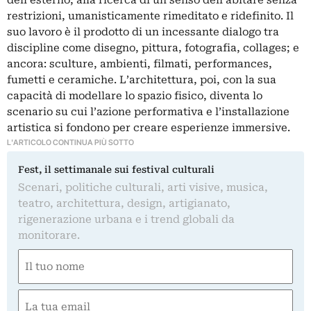
restrizioni, umanisticamente rimeditato e ridefinito. Il
suo lavoro è il prodotto di un incessante dialogo tra
discipline come disegno, pittura, fotografia, collages; e
ancora: sculture, ambienti, filmati, performances,
fumetti e ceramiche. L’architettura, poi, con la sua
capacità di modellare lo spazio fisico, diventa lo
scenario su cui l’azione performativa e l’installazione
artistica si fondono per creare esperienze immersive.
L'ARTICOLO CONTINUA PIÙ SOTTO
Fest, il settimanale sui festival culturali
Scenari, politiche culturali, arti visive, musica,
teatro, architettura, design, artigianato,
rigenerazione urbana e i trend globali da
monitorare.
Nome
(Required)
First
Email