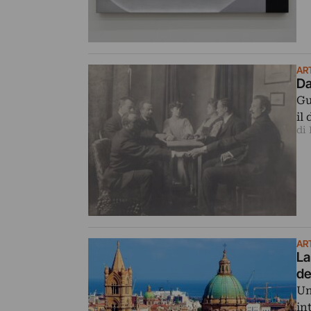
AR
Da
Gu
il
di
AR
La
de
Un
in