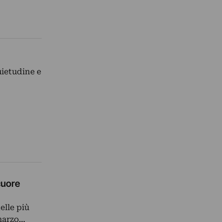
uietudine e
cuore
elle più
 marzo…