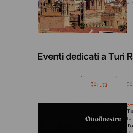
di
Eventi dedicati a Turi 
Tutti
OT
Tu
La
To