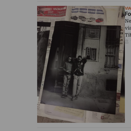
VI
Fo
Ne
vi
Ti