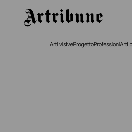
Artribune
Arti visive
Progetto
Professioni
Arti 