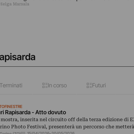
 Helga Marsala
Rapisarda
Terminati
In corso
Futuri
TOFINESTRE
ri Rapisarda - Atto dovuto
 mostra, inserita nel circuito off della terza edizione d
rino Photo Festival, presenterà un percorso che metter
15/04/2026
–
20/05/2026
Torino (TO)