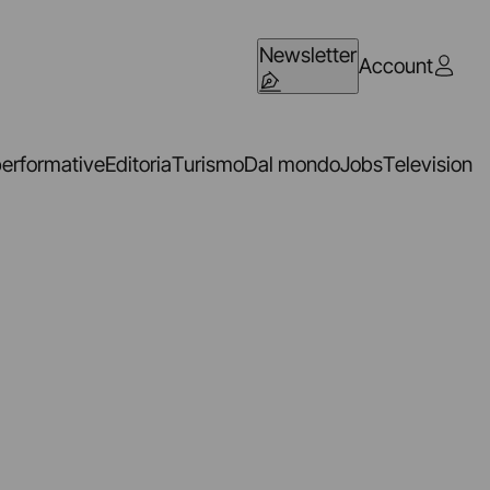
Newsletter
Account
performative
Editoria
Turismo
Dal mondo
Jobs
Television