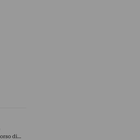
e
corso di…