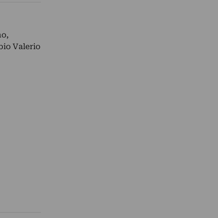
no,
bio Valerio