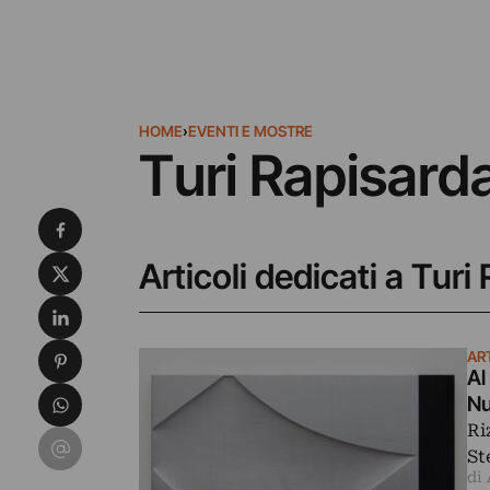
HOME
›
EVENTI E MOSTRE
Turi Rapisard
Condividi su Facebook
Condividi su X
Articoli dedicati a Turi
Condividi su LinkedIn
Condividi su Pinterest
AR
Al
Condividi su WhatsApp
Nu
Ri
Condividi su Email
St
di