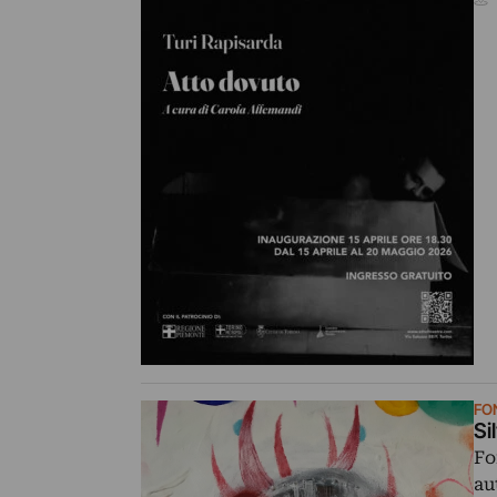
FO
Si
Fo
au