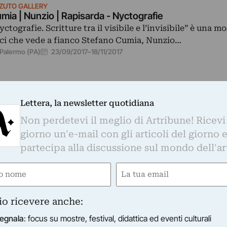
ZZUTO GALLERY
mia | Nunzio | Rapisarda - Nyctografie
yctografie. Scritture tra il visibile e l’invisibile” è una mo
ci che vede a fianco Stefano Cumia, Nunzio…
23/09/2017
–
18/11/2017
Palermo (PA)
Lettera, la newsletter quotidiana
Non perdetevi il meglio di Artribune! Ricevi
giorno un'e-mail con gli articoli del giorno 
pecchio Patibolare
partecipa alla discussione sul mondo dell'ar
se il progetto con cui Daniele Galliano si sveste tempor
tista e diventa curatore…
e
Email
2017
–
15/09/2017
gatorio)
(Obbligatorio)
io ricevere anche:
egnala
: focus su mostre, festival, didattica ed eventi culturali