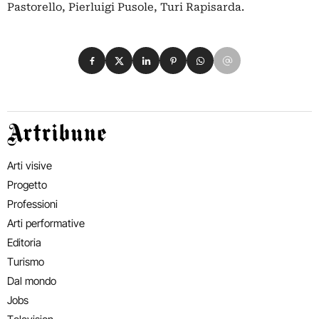
Pastorello, Pierluigi Pusole, Turi Rapisarda.
Condividi su Facebook
Condividi su X
Condividi su LinkedIn
Condividi su Pinterest
Condividi su WhatsApp
Condividi su Email
Artribune
Arti visive
Progetto
Professioni
Arti performative
Editoria
Turismo
Dal mondo
Jobs