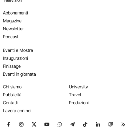
Television
Abbonamenti
Magazine
Newsletter
Podcast
Eventi e Mostre
Inaugurazioni
Finissage
Eventi in giornata
Chi siamo
University
Pubblicità
Travel
Contatti
Produzioni
Lavora con noi
Seguici su Facebook
Seguici su Instagram
Seguici su X
Seguici su YouTube
Seguici su WhatsApp
Seguici su Telegram
Seguici su TikTok
Seguici su Link
Seguici su
Segui