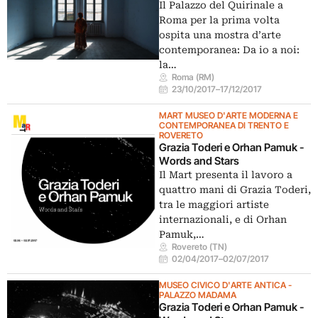
Il Palazzo del Quirinale a
Roma per la prima volta
ospita una mostra d’arte
contemporanea: Da io a noi:
la…
Roma (RM)
23/10/2017
–
17/12/2017
MART MUSEO D'ARTE MODERNA E
CONTEMPORANEA DI TRENTO E
ROVERETO
Grazia Toderi e Orhan Pamuk -
Words and Stars
Il Mart presenta il lavoro a
quattro mani di Grazia Toderi,
tra le maggiori artiste
internazionali, e di Orhan
Pamuk,…
Rovereto (TN)
02/04/2017
–
02/07/2017
MUSEO CIVICO D'ARTE ANTICA -
PALAZZO MADAMA
Grazia Toderi e Orhan Pamuk -