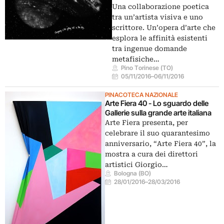
Una collaborazione poetica
tra un’artista visiva e uno
scrittore. Un’opera d’arte che
esplora le affinità esistenti
tra ingenue domande
metafisiche…
Pino Torinese (TO)
05/11/2016
–
06/11/2016
PINACOTECA NAZIONALE
Arte Fiera 40 - Lo sguardo delle
Gallerie sulla grande arte italiana
Arte Fiera presenta, per
celebrare il suo quarantesimo
anniversario, “Arte Fiera 40”, la
mostra a cura dei direttori
artistici Giorgio…
Bologna (BO)
28/01/2016
–
28/03/2016