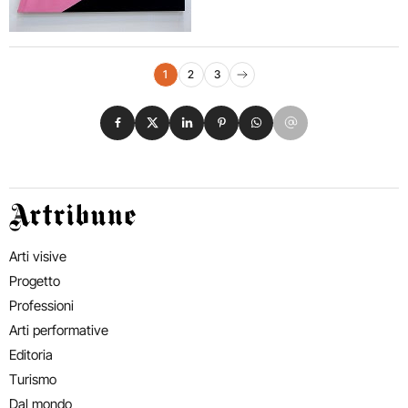
Navigazione eventi
1
2
3
Pagina successiva
Condividi su Facebook
Condividi su X
Condividi su LinkedIn
Condividi su Pinterest
Condividi su WhatsApp
Condividi su Email
Artribune
Arti visive
Progetto
Professioni
Arti performative
Editoria
Turismo
Dal mondo