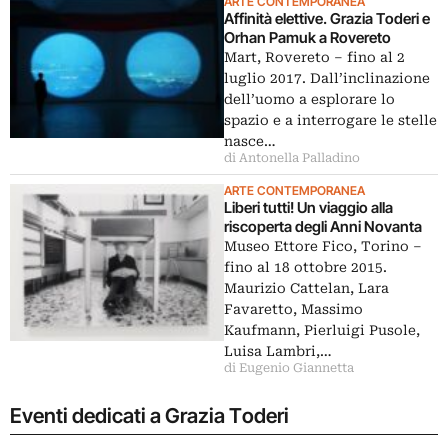
ARTE CONTEMPORANEA
Affinità elettive. Grazia Toderi e
Orhan Pamuk a Rovereto
Mart, Rovereto – fino al 2
luglio 2017. Dall’inclinazione
dell’uomo a esplorare lo
spazio e a interrogare le stelle
nasce…
di Antonella Palladino
ARTE CONTEMPORANEA
Liberi tutti! Un viaggio alla
riscoperta degli Anni Novanta
Museo Ettore Fico, Torino –
fino al 18 ottobre 2015.
Maurizio Cattelan, Lara
Favaretto, Massimo
Kaufmann, Pierluigi Pusole,
Luisa Lambri,…
di Eugenio Giannetta
Eventi dedicati a Grazia Toderi