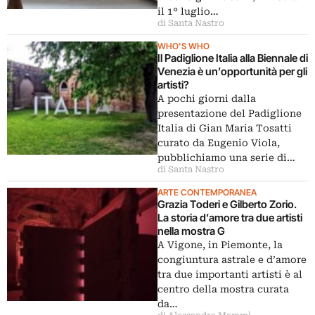
il 1° luglio…
di Santa Nastro
WHO'S WHO
Il Padiglione Italia alla Biennale di
Venezia è un’opportunità per gli
artisti?
A pochi giorni dalla
presentazione del Padiglione
Italia di Gian Maria Tosatti
curato da Eugenio Viola,
pubblichiamo una serie di…
di Santa Nastro
ARTE CONTEMPORANEA
Grazia Toderi e Gilberto Zorio.
La storia d’amore tra due artisti
nella mostra G
A Vigone, in Piemonte, la
congiuntura astrale e d’amore
tra due importanti artisti è al
centro della mostra curata
da…