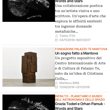
Words and Stars
Una collaborazione poetica
tra un’artista visiva e uno
scrittore. Un’opera d’arte che
esplora le affinità esistenti
tra ingenue domande
metafisiche…
Torino (TO)
04/11/2016
–
16/01/2017
FONDAZIONE PALAZZO TE MANTOVA
Un sogno fatto a Mantova
Un progetto espositivo del
Centro Internazionale di Arte
e di Cultura di Palazzo Te,
nato da un’idea di Cristiana
Collu,…
Mantova (MN)
11/06/2016
–
13/11/2016
INFINI.TO - PLANETARIO E MUSEO
DELL'ASTRONOMIA E DELLO SPAZIO
Grazia Toderi e Orhan Pamuk -
Words and Stars