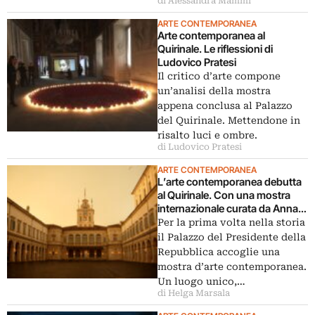
di Alessandra Mammì
ARTE CONTEMPORANEA
Arte contemporanea al
Quirinale. Le riflessioni di
Ludovico Pratesi
Il critico d’arte compone
un’analisi della mostra
appena conclusa al Palazzo
del Quirinale. Mettendone in
risalto luci e ombre.
di Ludovico Pratesi
ARTE CONTEMPORANEA
L’arte contemporanea debutta
al Quirinale. Con una mostra
internazionale curata da Anna
Mattirolo
Per la prima volta nella storia
il Palazzo del Presidente della
Repubblica accoglie una
mostra d’arte contemporanea.
Un luogo unico,…
di Helga Marsala