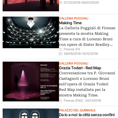
07/12/2019
–
06/01/2020
GALLERIA POGGIALI
Making Time
La Galleria Poggiali di Firenze
presenta la mostra Making
Time a cura di Lorenzo Bruni
con opere di Slater Bradley…
Firenze (FI)
29/09/2018
–
15/12/2018
GALLERIA POGGIALI
Grazia Toderi - Red Map
Conversazione tra P. Giovanni
Castagnoli e Lorenzo Bruni
sull’opera di Grazia Toderi
Red Map installata per la
mostra Making Time.
Firenze (FI)
24/11/2018
PALAZZO DEL QUIRINALE
Da io a noi: la città senza confini