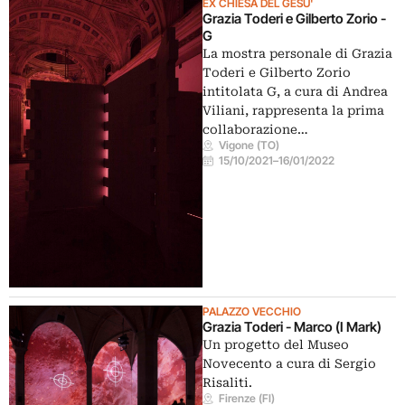
EX CHIESA DEL GESU'
Grazia Toderi e Gilberto Zorio -
G
La mostra personale di Grazia
Toderi e Gilberto Zorio
intitolata G, a cura di Andrea
Viliani, rappresenta la prima
collaborazione…
Vigone (TO)
15/10/2021
–
16/01/2022
PALAZZO VECCHIO
Grazia Toderi - Marco (I Mark)
Un progetto del Museo
Novecento a cura di Sergio
Risaliti.
Firenze (FI)