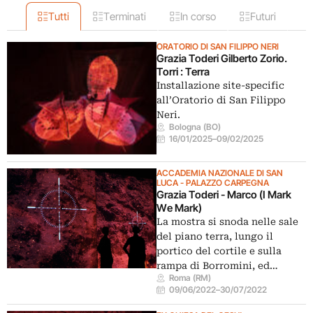
Tutti
Terminati
In corso
Futuri
ORATORIO DI SAN FILIPPO NERI
Grazia Toderi Gilberto Zorio.
Torri : Terra
Installazione site-specific
all’Oratorio di San Filippo
Neri.
Bologna (BO)
16/01/2025
–
09/02/2025
ACCADEMIA NAZIONALE DI SAN
LUCA - PALAZZO CARPEGNA
Grazia Toderi - Marco (I Mark
We Mark)
La mostra si snoda nelle sale
del piano terra, lungo il
portico del cortile e sulla
rampa di Borromini, ed…
Roma (RM)
09/06/2022
–
30/07/2022