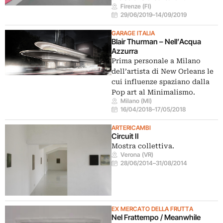
Firenze (FI)
29/06/2019
–
14/09/2019
GARAGE ITALIA
Blair Thurman – Nell’Acqua
Azzurra
Prima personale a Milano
dell’artista di New Orleans le
cui influenze spaziano dalla
Pop art al Minimalismo.
Milano (MI)
16/04/2018
–
17/05/2018
ARTERICAMBI
Circuit II
Mostra collettiva.
Verona (VR)
28/06/2014
–
31/08/2014
EX MERCATO DELLA FRUTTA
Nel Frattempo / Meanwhile