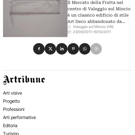
Il Mercato della Frutta nel
centro di Valeggio sul Mincio
è un classico edificio di stile
Art Deco abbandonato da…
Valeggio sul Mincio (VR)
23/09/2011
–
16/10/2011
Condividi su Facebook
Condividi su X
Condividi su LinkedIn
Condividi su Pinterest
Condividi su WhatsApp
Condividi su Email
Artribune
Arti visive
Progetto
Professioni
Arti performative
Editoria
Turismo