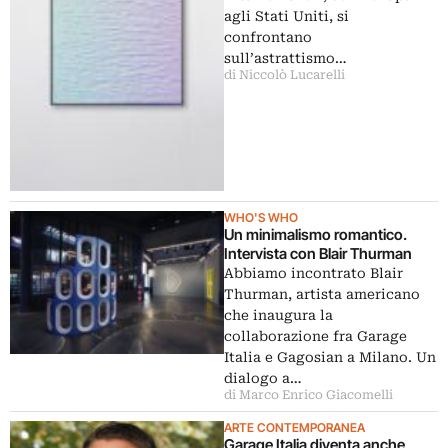
agli Stati Uniti, si
confrontano
sull’astrattismo…
di Niccolò Lucarelli
WHO'S WHO
Un minimalismo romantico.
Intervista con Blair Thurman
Abbiamo incontrato Blair
Thurman, artista americano
che inaugura la
collaborazione fra Garage
Italia e Gagosian a Milano. Un
dialogo a…
di Marco Enrico Giacomelli
ARTE CONTEMPORANEA
Garage Italia diventa anche