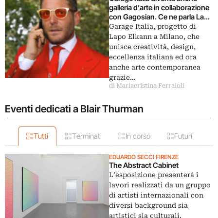
galleria d’arte in collaborazione
con Gagosian. Ce ne parla Lapo
Elkann
Garage Italia, progetto di
Lapo Elkann a Milano, che
unisce creatività, design,
eccellenza italiana ed ora
anche arte contemporanea
grazie…
di Mariacristina Ferraioli
Eventi dedicati a Blair Thurman
Tutti
Terminati
In corso
Futuri
EDUARDO SECCI FIRENZE
The Abstract Cabinet
L’esposizione presenterà i
lavori realizzati da un gruppo
di artisti internazionali con
diversi background sia
artistici sia culturali.