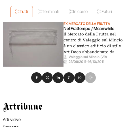
Tutti
Terminati
In corso
Futuri
EX MERCATO DELLA FRUTTA
Nel Frattempo / Meanwhile
Il Mercato della Frutta nel
centro di Valeggio sul Mincio
è un classico edificio di stile
Art Deco abbandonato da…
Valeggio sul Mincio (VR)
23/09/2011
–
16/10/2011
Condividi su Facebook
Condividi su X
Condividi su LinkedIn
Condividi su Pinterest
Condividi su WhatsApp
Condividi su Email
Artribune
Arti visive