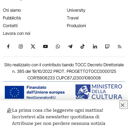
Chi siamo
University
Pubblicità
Travel
Contatti
Produzioni
Lavora con noi
Seguici su Facebook
Seguici su Instagram
Seguici su X
Seguici su YouTube
Seguici su WhatsApp
Seguici su Telegram
Seguici su TikTok
Seguici su Link
Seguici su
Segui
Sito realizzato con il contributo bando TOCC Decreto Direttoriale
n. 385 del 19/10/2022 PROT. PROGETTOTOCC0000125
COR15906233 CUPC87J23001080008
La prima cosa che leggerete ogni mattina!
© 2011-2026 ARTRIBUNE srl – Corso Vittorio Emanuele II, 287 –
Iscrivetevi alla newsletter quotidiana di
00186 Roma - P.I. 11381581005
Artribune per non perdere nessuna notizia
Privacy: Responsabile della protezione dei dati personali