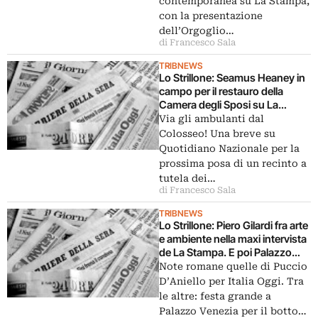
contemporanea su La Stampa,
con la presentazione
dell’Orgoglio…
di Francesco Sala
TRIBNEWS
Lo Strillone: Seamus Heaney in
campo per il restauro della
Camera degli Sposi su La
Repubblica. E poi ambulanti al
Via gli ambulanti dal
Colosseo, museo degli
Colosseo! Una breve su
emigranti in Calabria, happy
Quotidiano Nazionale per la
birthday Andrea Camilleri…
prossima posa di un recinto a
tutela dei…
di Francesco Sala
TRIBNEWS
Lo Strillone: Piero Gilardi fra arte
e ambiente nella maxi intervista
de La Stampa. E poi Palazzo
Venezia, Claudio Strinati al
Note romane quelle di Puccio
Maxxi, biografia di Edoardo
D’Aniello per Italia Oggi. Tra
Persico…
le altre: festa grande a
Palazzo Venezia per il botto…