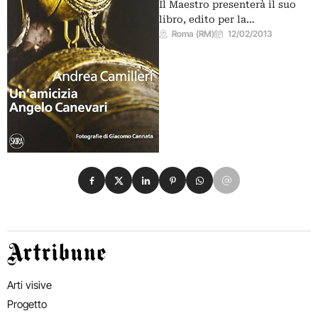
Il Maestro presenterà il suo
libro, edito per la…
Roma (RM)
12/02/2013
Condividi su Facebook
Condividi su X
Condividi su LinkedIn
Condividi su Pinterest
Condividi su WhatsApp
Condividi su Email
Artribune
Arti visive
Progetto