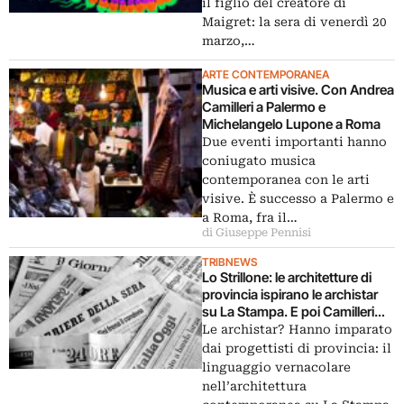
il figlio del creatore di
Maigret: la sera di venerdì 20
marzo,…
ARTE CONTEMPORANEA
Musica e arti visive. Con Andrea
Camilleri a Palermo e
Michelangelo Lupone a Roma
Due eventi importanti hanno
coniugato musica
contemporanea con le arti
visive. È successo a Palermo e
a Roma, fra il…
di Giuseppe Pennisi
TRIBNEWS
Lo Strillone: le architetture di
provincia ispirano le archistar
su La Stampa. E poi Camilleri
riscrive l’amore tra Kokoschka e
Le archistar? Hanno imparato
la signora Mahler, arte antica in
dai progettisti di provincia: il
mostra a Castel Sant’Angelo,
linguaggio vernacolare
preparativi per l’anniversario
nell’architettura
della morte di Michelangelo