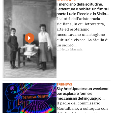
Il meridiano della solitudine.
Letteratura e nobiltà: un film sul
poeta Lucio Piccolo e la Sicilia
d’un secolo fa
I salotti dell’aristocrazia
siciliana, in cui letteratura,
arte ed esoterismo
raccontavano una stagione
culturale vivace. La Sicilia di
un secolo…
di Helga Marsala
TRIBNEWS
Sky Arte Updates: un weekend
per esplorare forme e
meccanismi del linguaggio.
Dalle teorie di Noam Chomsky
Il padre del commissario
alla Giornata Mondiale della
Montalbano, a colloquio con
Poesia