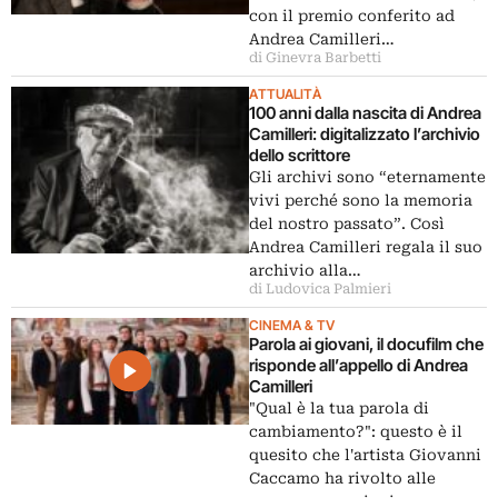
con il premio conferito ad
Andrea Camilleri…
di Ginevra Barbetti
ATTUALITÀ
100 anni dalla nascita di Andrea
Camilleri: digitalizzato l’archivio
dello scrittore
Gli archivi sono “eternamente
vivi perché sono la memoria
del nostro passato”. Così
Andrea Camilleri regala il suo
archivio alla…
di Ludovica Palmieri
CINEMA & TV
Parola ai giovani, il docufilm che
risponde all’appello di Andrea
Camilleri
"Qual è la tua parola di
cambiamento?": questo è il
quesito che l'artista Giovanni
Caccamo ha rivolto alle