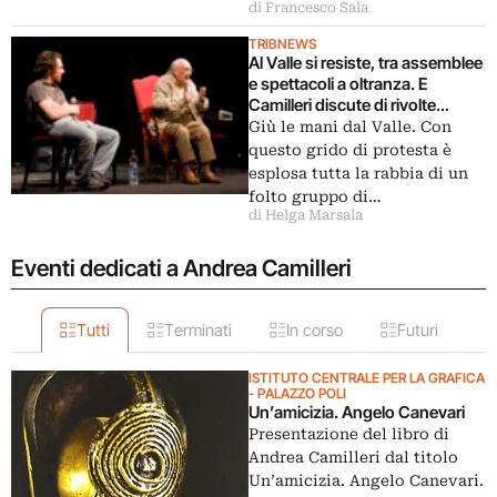
di Francesco Sala
TRIBNEWS
Al Valle si resiste, tra assemblee
e spettacoli a oltranza. E
Camilleri discute di rivolte…
Giù le mani dal Valle. Con
questo grido di protesta è
esplosa tutta la rabbia di un
folto gruppo di…
di Helga Marsala
Eventi dedicati a Andrea Camilleri
Tutti
Terminati
In corso
Futuri
ISTITUTO CENTRALE PER LA GRAFICA
- PALAZZO POLI
Un’amicizia. Angelo Canevari
Presentazione del libro di
Andrea Camilleri dal titolo
Un’amicizia. Angelo Canevari.