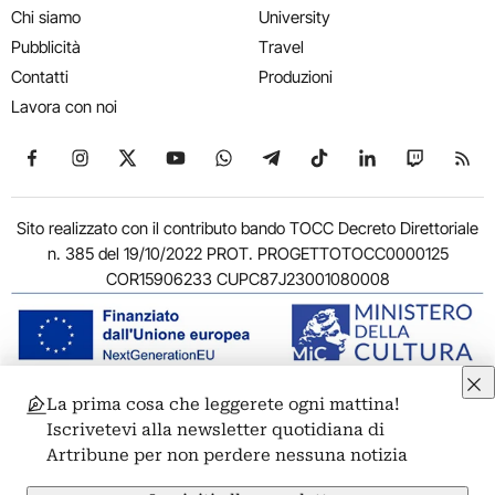
Chi siamo
University
Pubblicità
Travel
Contatti
Produzioni
Lavora con noi
Seguici su Facebook
Seguici su Instagram
Seguici su X
Seguici su YouTube
Seguici su WhatsApp
Seguici su Telegram
Seguici su TikTok
Seguici su Link
Seguici su
Segui
Sito realizzato con il contributo bando TOCC Decreto Direttoriale
n. 385 del 19/10/2022 PROT. PROGETTOTOCC0000125
COR15906233 CUPC87J23001080008
La prima cosa che leggerete ogni mattina!
© 2011-2026 ARTRIBUNE srl – Corso Vittorio Emanuele II, 287 –
Iscrivetevi alla newsletter quotidiana di
00186 Roma - P.I. 11381581005
Artribune per non perdere nessuna notizia
Privacy: Responsabile della protezione dei dati personali
ARTRIBUNE srl – Corso Vittorio Emanuele II, 287 – 00186 Roma