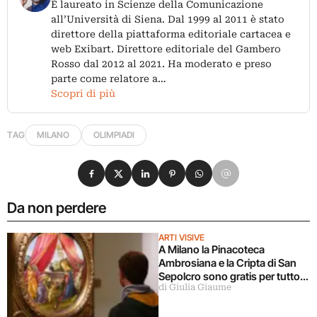
È laureato in Scienze della Comunicazione
all’Università di Siena. Dal 1999 al 2011 è stato
direttore della piattaforma editoriale cartacea e
web Exibart. Direttore editoriale del Gambero
Rosso dal 2012 al 2021. Ha moderato e preso
parte come relatore a…
Scopri di più
TAG
MILANO
OLIMPIADI
Condividi su Facebook
Condividi su X
Condividi su LinkedIn
Condividi su Pinterest
Condividi su WhatsApp
Condividi su Email
Da non perdere
ARTI VISIVE
A Milano la Pinacoteca
Ambrosiana e la Cripta di San
Sepolcro sono gratis per tutto
di Giulia Giaume
agosto (ma solo per milanesi)