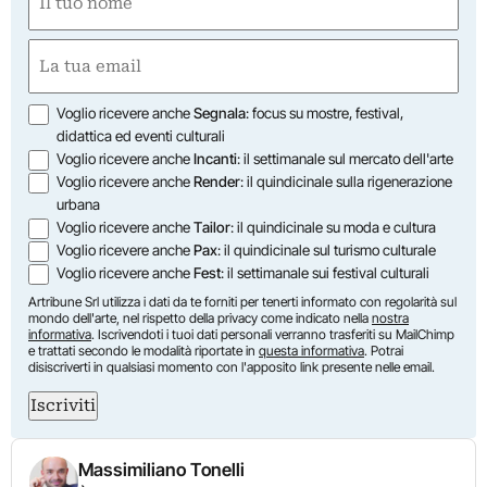
(Obbligatorio)
Nome
Email
(Obbligatorio)
Opzioni
Voglio ricevere anche
Segnala
: focus su mostre, festival,
didattica ed eventi culturali
Voglio ricevere anche
Incanti
: il settimanale sul mercato dell'arte
Voglio ricevere anche
Render
: il quindicinale sulla rigenerazione
urbana
Voglio ricevere anche
Tailor
: il quindicinale su moda e cultura
Voglio ricevere anche
Pax
: il quindicinale sul turismo culturale
Voglio ricevere anche
Fest
: il settimanale sui festival culturali
Artribune Srl utilizza i dati da te forniti per tenerti informato con regolarità sul
mondo dell'arte, nel rispetto della privacy come indicato nella
nostra
informativa
. Iscrivendoti i tuoi dati personali verranno trasferiti su MailChimp
e trattati secondo le modalità riportate in
questa informativa
. Potrai
disiscriverti in qualsiasi momento con l'apposito link presente nelle email.
Iscriviti
Massimiliano Tonelli