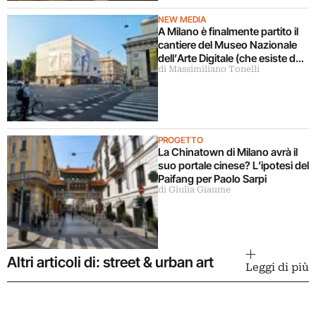
NEW MEDIA
A Milano è finalmente partito il
cantiere del Museo Nazionale
dell’Arte Digitale (che esiste da
di Massimiliano Tonelli
5 anni ma ancora non c’è)
PROGETTO
La Chinatown di Milano avrà il
suo portale cinese? L’ipotesi del
Paifang per Paolo Sarpi
di Giulia Giaume
Altri articoli di: street & urban art
Leggi di più