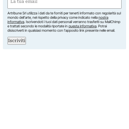
(Obbligatorio)
Artribune Srl utilizza i dati da te forniti per tenerti informato con regolarità sul
mondo dell'arte, nel rispetto della privacy come indicato nella
nostra
informativa
. Iscrivendoti i tuoi dati personali verranno trasferiti su MailChimp
e trattati secondo le modalità riportate in
questa informativa
. Potrai
disiscriverti in qualsiasi momento con l'apposito link presente nelle email.
Iscriviti