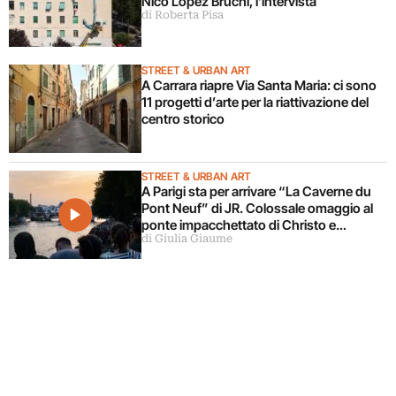
Nico Lopez Bruchi, l’intervista
di Roberta Pisa
STREET & URBAN ART
A Carrara riapre Via Santa Maria: ci sono
11 progetti d’arte per la riattivazione del
centro storico
STREET & URBAN ART
A Parigi sta per arrivare “La Caverne du
Pont Neuf” di JR. Colossale omaggio al
ponte impacchettato di Christo e
di Giulia Giaume
Jeanne-Claude