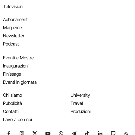
Television
Abbonamenti
Magazine
Newsletter
Podcast
Eventi e Mostre
Inaugurazioni
Finissage
Eventi in giornata
Chi siamo
University
Pubblicità
Travel
Contatti
Produzioni
Lavora con noi
Seguici su Facebook
Seguici su Instagram
Seguici su X
Seguici su YouTube
Seguici su WhatsApp
Seguici su Telegram
Seguici su TikTok
Seguici su Link
Seguici su
Segui