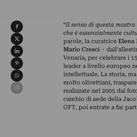
Condividi su Facebook
“
Il senso di questa mostra 
che è essenzialmente cult
Condividi su X
parole, la curatrice
Elena
Condividi su LinkedIn
Mario Cresci
– dall’allest
Venaria, per celebrare i 1
Condividi su Pinterest
leader a livello europeo ne
Condividi su WhatsApp
intellettuale. La storia, m
molto olivettiani, traspare
Condividi su Email
realizzate nel 2005 dal fot
cambio di sede della Jacob
GFT, poi entrate a far part