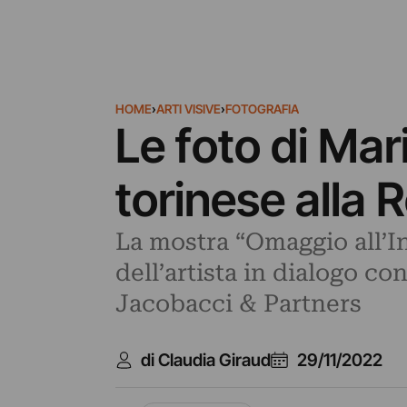
HOME
›
ARTI VISIVE
›
FOTOGRAFIA
Le foto di Mar
torinese alla 
La mostra “Omaggio all’I
dell’artista in dialogo co
Jacobacci & Partners
di Claudia Giraud
29/11/2022