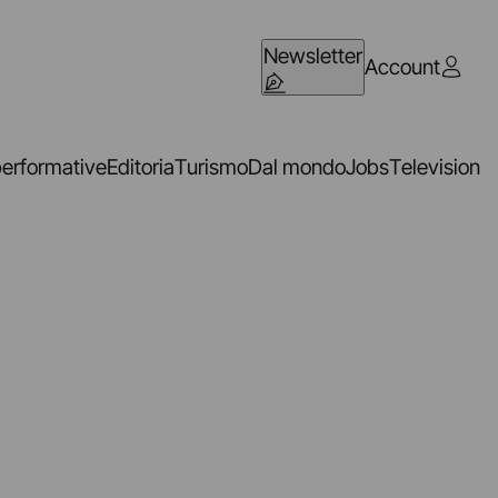
Newsletter
Account
performative
Editoria
Turismo
Dal mondo
Jobs
Television