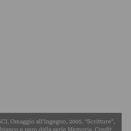
, Omaggio all’Ingegno, 2005. “Scritture”,
n bianco e nero dalla serie Memoria, Credit