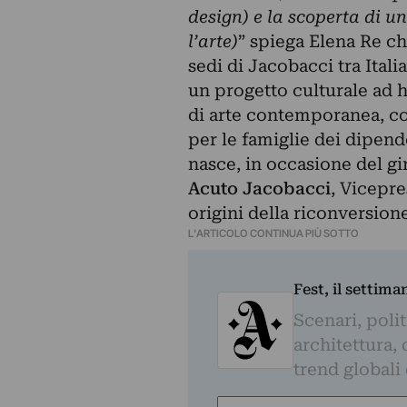
design) e la scoperta di un
l’arte)
” spiega Elena Re ch
sedi di Jacobacci tra Ital
un progetto culturale ad h
di arte contemporanea, co
per le famiglie dei dipend
nasce, in occasione del gi
Acuto Jacobacci
, Vicepre
origini della riconversion
L'ARTICOLO CONTINUA PIÙ SOTTO
Fest, il settima
Scenari, polit
architettura, 
trend globali