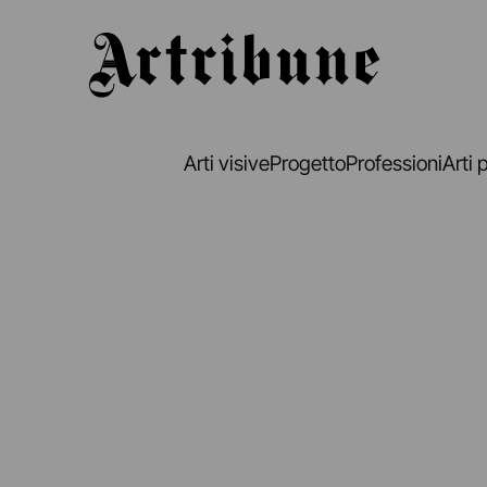
Artribune
Arti visive
Progetto
Professioni
Arti 