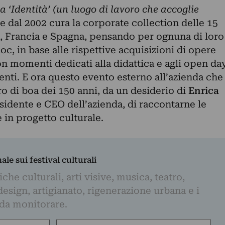
a ‘Identità’ (un luogo di lavoro che accoglie
e dal 2002 cura la corporate collection delle 15
ia, Francia e Spagna, pensando per ognuna di loro
oc, in base alle rispettive acquisizioni di opere
n momenti dedicati alla didattica e agli open da
enti. E ora questo evento esterno all’azienda che
ro di boa dei 150 anni, da un desiderio di
Enrica
sidente e CEO dell’azienda, di raccontarne le
e in progetto culturale.
nale sui festival culturali
iche culturali, arti visive, musica, teatro,
design, artigianato, rigenerazione urbana e i
 da monitorare.