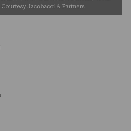
 Courtesy Jacobacci & Partners
i
a