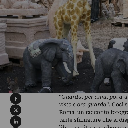
Condividi su Facebook
“
Guarda, per anni, poi a u
visto e ora guarda
”. Così 
Condividi su X
Roma, un racconto fotograf
Condividi su LinkedIn
tante sfumature che si dis
libro, uscito a ottobre per