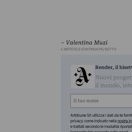
‒ Valentina Muzi
L'ARTICOLO CONTINUA PIÙ SOTTO
Render, il bise
Nuovi progetti
il mondo, inte
Nome
(Required)
First
Artribune Srl utilizza i dati da te forn
privacy come indicato nella
nostra i
e trattati secondo le modalità riporta