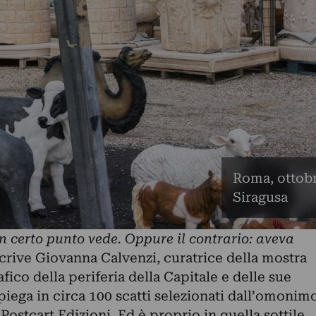
Roma, ottobr
Siragusa
n certo punto vede. Oppure il contrario: aveva
scrive Giovanna Calvenzi, curatrice della mostra
ico della periferia della Capitale e delle sue
piega in circa 100 scatti selezionati dall’omonim
 Postcart Edizioni. Ed è proprio in quella sottile