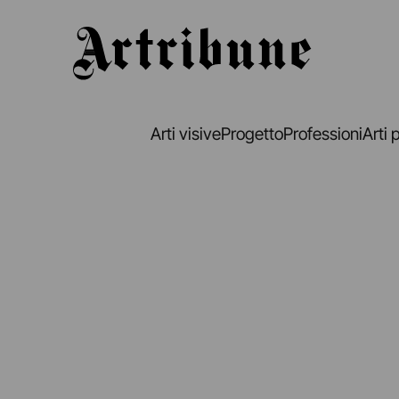
Artribune
Arti visive
Progetto
Professioni
Arti 