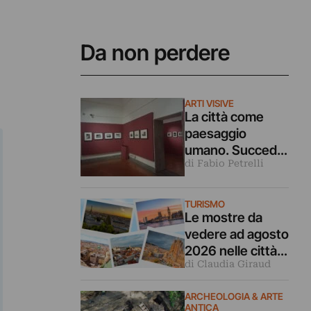
Da non perdere
ARTI VISIVE
La città come
paesaggio
umano. Succede
di Fabio Petrelli
nelle fotografie di
Matilde Demele
in mostra a
TURISMO
Roma
Le mostre da
vedere ad agosto
2026 nelle città
di Claudia Giraud
d’arte europee
ARCHEOLOGIA & ARTE
ANTICA