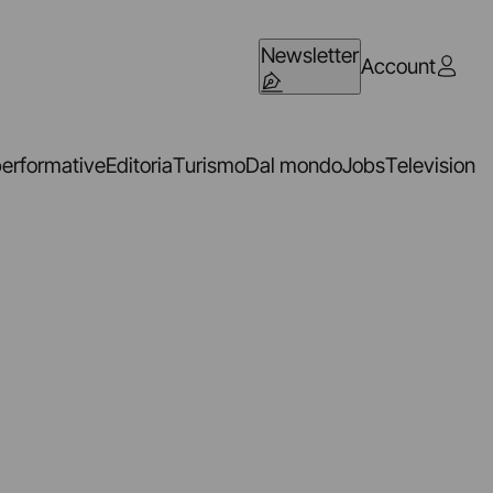
Newsletter
Account
performative
Editoria
Turismo
Dal mondo
Jobs
Television