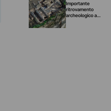
Importante
ritrovamento
archeologico a
Roma: mosaici e
affreschi
riemergono sotto
Villa Celimontana
durante un
cantiere