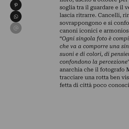
Condividi su Pinterest
soglia tra il guardare e i
Condividi su WhatsApp
lascia ritrarre. Cancelli, 
sovrappongono e si confo
Condividi su Email
canoni iconici e armoniosi 
“
Ogni singola foto è comp
che va a comporre una sinf
suoni e di colori, di pensie
confondono la percezione
anarchia che il fotografo
tracciare una rotta ben vis
fetta di città poco conosci