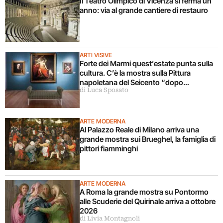
Il Teatro Olimpico di Vicenza si ferma un
anno: via al grande cantiere di restauro
ARTI VISIVE
Forte dei Marmi quest’estate punta sulla
cultura. C’è la mostra sulla Pittura
napoletana del Seicento “dopo
di Luca Sposato
Caravaggio”
ARTE MODERNA
Al Palazzo Reale di Milano arriva una
grande mostra sui Brueghel, la famiglia di
pittori fiamminghi
ARTE MODERNA
A Roma la grande mostra su Pontormo
alle Scuderie del Quirinale arriva a ottobre
2026
di Livia Montagnoli