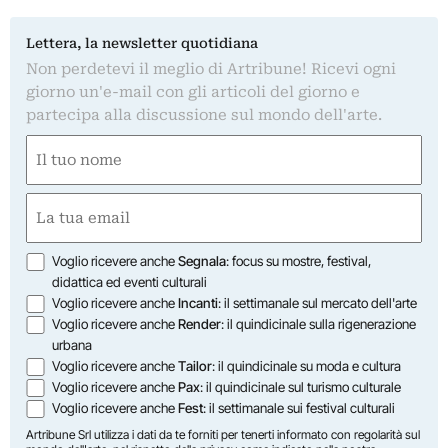
Lettera, la newsletter quotidiana
Non perdetevi il meglio di Artribune! Ricevi ogni
giorno un'e-mail con gli articoli del giorno e
partecipa alla discussione sul mondo dell'arte.
Nome
(Required)
First
Email
(Required)
Opzioni
Voglio ricevere anche
Segnala
: focus su mostre, festival,
didattica ed eventi culturali
Voglio ricevere anche
Incanti
: il settimanale sul mercato dell'arte
Voglio ricevere anche
Render
: il quindicinale sulla rigenerazione
urbana
Voglio ricevere anche
Tailor
: il quindicinale su moda e cultura
Voglio ricevere anche
Pax
: il quindicinale sul turismo culturale
Voglio ricevere anche
Fest
: il settimanale sui festival culturali
Artribune Srl utilizza i dati da te forniti per tenerti informato con regolarità sul