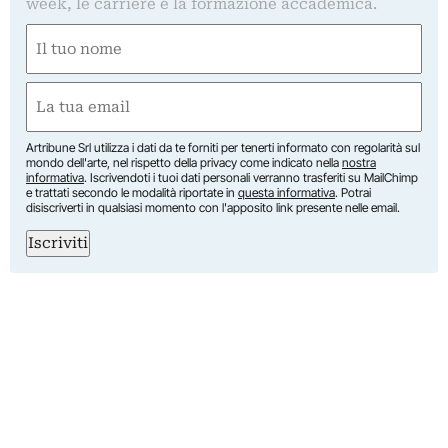
week, le carriere e la formazione accademica.
Nome
(Required)
First
Email
(Required)
Artribune Srl utilizza i dati da te forniti per tenerti informato con regolarità sul
mondo dell'arte, nel rispetto della privacy come indicato nella
nostra
informativa
. Iscrivendoti i tuoi dati personali verranno trasferiti su MailChimp
e trattati secondo le modalità riportate in
questa informativa
. Potrai
disiscriverti in qualsiasi momento con l'apposito link presente nelle email.
Iscriviti