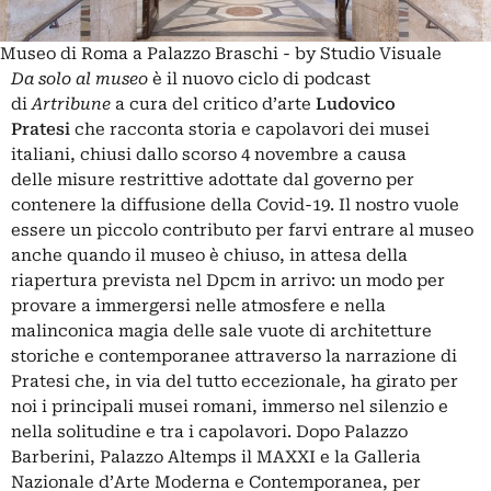
Museo di Roma a Palazzo Braschi - by Studio Visuale
Da solo al museo
è il nuovo ciclo di podcast
di
Artribune
a cura del critico d’arte
Ludovico
Pratesi
che racconta storia e capolavori dei musei
italiani, chiusi dallo scorso 4 novembre a causa
delle
misure restrittive
adottate dal governo per
contenere la diffusione della Covid-19. Il nostro vuole
essere un piccolo contributo per farvi entrare al museo
anche quando il museo è chiuso,
in attesa della
riapertura prevista nel Dpcm in arrivo
: un modo per
provare a immergersi nelle atmosfere e nella
malinconica magia delle sale vuote di architetture
storiche e contemporanee attraverso la narrazione di
Pratesi che, in via del tutto eccezionale, ha girato per
noi i principali musei romani, immerso nel silenzio e
nella solitudine e tra i capolavori. Dopo
Palazzo
Barberini
,
Palazzo Altemps
il
MAXXI
e la
Galleria
Nazionale d’Arte Moderna e Contemporanea
, per