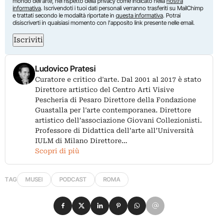
mondo dell'arte, nel rispetto della privacy come indicato nella
nostra
informativa
. Iscrivendoti i tuoi dati personali verranno trasferiti su MailChimp
e trattati secondo le modalità riportate in
questa informativa
. Potrai
disiscriverti in qualsiasi momento con l'apposito link presente nelle email.
Iscriviti
Ludovico Pratesi
Curatore e critico d'arte. Dal 2001 al 2017 è stato
Direttore artistico del Centro Arti Visive
Pescheria di Pesaro Direttore della Fondazione
Guastalla per l'arte contemporanea. Direttore
artistico dell’associazione Giovani Collezionisti.
Professore di Didattica dell’arte all’Università
IULM di Milano Direttore…
Scopri di più
TAG
MUSEI
PODCAST
ROMA
Condividi su Facebook
Condividi su X
Condividi su LinkedIn
Condividi su Pinterest
Condividi su WhatsApp
Condividi su Email