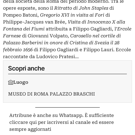
della società della Roma del periodo moderno. Tra le
opere esposte, sono il
Ritratto di John Staples
di
Pompeo Batoni,
Gregorio XVI in visita ai Fori
di
Philippe-Jacques van Brée,
Visita di Innocenzo X alla
Fontana dei Fiumi
attribuita a Filippo Gagliardi, l’
Ercole
Farnese
di Giovanni Volpato,
Carosello nel cortile di
Palazzo Barberini in onore di Cristina di Svezia il 28
febbraio 1656
di Filippo Gagliardi e Filippo Lauri. Eccole
raccontate da Ludovico Pratesi…
Scopri anche
Luogo
MUSEO DI ROMA PALAZZO BRASCHI
Artribune è anche su Whatsapp. È sufficiente
cliccare qui
per iscriversi al canale ed essere
sempre aggiornati