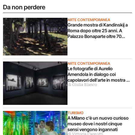
Da non perdere
ARTE CONTEMPORANEA
Grande mostra di Kandinskij a
Roma dopo oltre 25 anni. A
Palazzo Bonaparte oltre 70
opere dal Pompidou
ARTE CONTEMPORANEA
Le fotografie di Aurelio
Amendola in dialogo coi
capolavori dell’arte in mostra a
di Giulia Bianco
Milano
TURISMO
A Milano c’è un nuovo curioso
museo dove i nostri cinque
sensi vengono ingannati
di Vittoria Caprotti