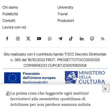
Chi siamo
University
Pubblicità
Travel
Contatti
Produzioni
Lavora con noi
Seguici su Facebook
Seguici su Instagram
Seguici su X
Seguici su YouTube
Seguici su WhatsApp
Seguici su Telegram
Seguici su TikTok
Seguici su Link
Seguici su
Segui
Sito realizzato con il contributo bando TOCC Decreto Direttoriale
n. 385 del 19/10/2022 PROT. PROGETTOTOCC0000125
COR15906233 CUPC87J23001080008
La prima cosa che leggerete ogni mattina!
© 2011-2026 ARTRIBUNE srl – Corso Vittorio Emanuele II, 287 –
Iscrivetevi alla newsletter quotidiana di
00186 Roma - P.I. 11381581005
Artribune per non perdere nessuna notizia
Privacy: Responsabile della protezione dei dati personali