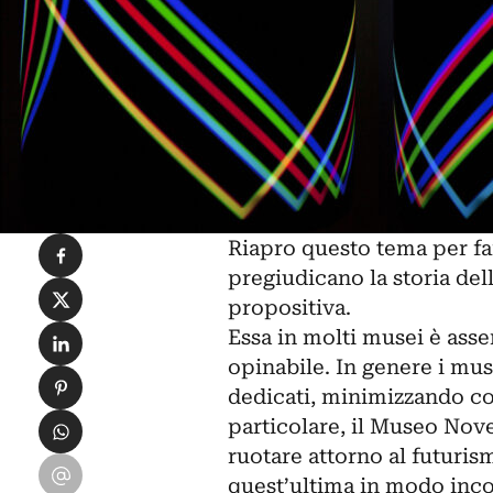
Condividi su Facebook
Riapro questo tema per fa
pregiudicano la storia dell
Condividi su X
propositiva.
Condividi su LinkedIn
Essa in molti musei è asse
opinabile. In genere i mus
Condividi su Pinterest
dedicati, minimizzando così
Condividi su WhatsApp
particolare, il
Museo Nove
ruotare attorno al futuris
Condividi su Email
quest’ultima in modo incom