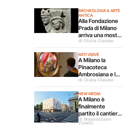
ARCHEOLOGIA & ARTE
ANTICA
Alla Fondazione
Prada di Milano
arriva una mostra
di Giulia Giaume
archeologica
sulle relazioni tra
ARTI VISIVE
Mediterraneo e
A Milano la
Asia
Pinacoteca
Ambrosiana e la
di Giulia Giaume
Cripta di San
Sepolcro sono
NEW MEDIA
gratis per tutto
A Milano è
agosto (ma solo
finalmente
per milanesi)
partito il cantiere
di Massimiliano
del Museo
Tonelli
Nazionale