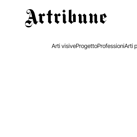
Artribune
Arti visive
Progetto
Professioni
Arti 