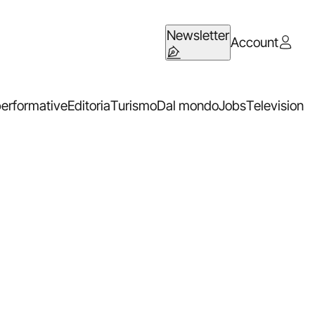
Newsletter
Account
performative
Editoria
Turismo
Dal mondo
Jobs
Television