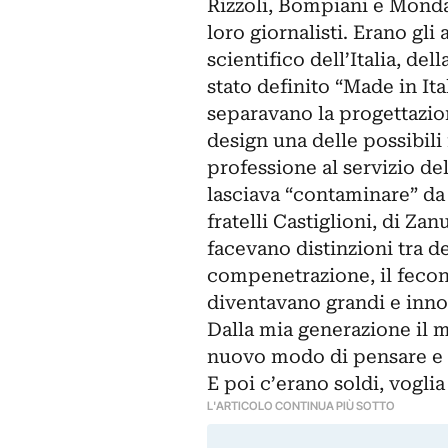
Rizzoli, Bompiani e Mondado
loro giornalisti. Erano gli
scientifico dell’Italia, de
stato definito “Made in It
separavano la progettazion
design una delle possibili
professione al servizio del
lasciava “contaminare” da 
fratelli Castiglioni, di Za
facevano distinzioni tra de
compenetrazione, il fecon
diventavano grandi e innov
Dalla mia generazione il 
nuovo modo di pensare e d
E poi c’erano soldi, voglia
L'ARTICOLO CONTINUA PIÙ SOTTO