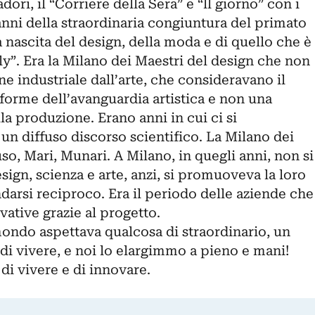
ri, il “Corriere della Sera” e “ll giorno” con i
 anni della straordinaria congiuntura del primato
lla nascita del design, della moda e di quello che è
aly”. Era la Milano dei Maestri del design che non
e industriale dall’arte, che consideravano il
 forme dell’avanguardia artistica e non una
la produzione. Erano anni in cui ci si
un diffuso discorso scientifico. La Milano dei
nuso, Mari, Munari. A Milano, in quegli anni, non si
sign, scienza e arte, anzi, si promuoveva la loro
darsi reciproco. Era il periodo delle aziende che
ative grazie al progetto.
mondo aspettava qualcosa di straordinario, un
i vivere, e noi lo elargimmo a pieno e mani!
 di vivere e di innovare.