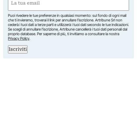
(Required)
Puoi rivedere le tue preferenze in qualsiasi momento: sul fondo di ogni mail
che ti invieremo, troverai il link per annullare l’iscrizione. Artribune Srl non
cederà i tuoi dati a terze parti e utilizzerà i tuoi dati secondo le tue indicazioni.
Se scegli di annullare l’iscrizione, Artribune cancellerà i tuoi dati personali dal
proprio database. Per saperne di più, ti invitiamo a consultare la nostra
Privacy Policy
.
Iscriviti