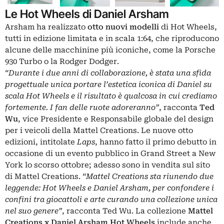
Le Hot Wheels di Daniel Arsham
Arsham ha realizzato
otto nuovi modelli
di Hot Wheels,
tutti in edizione limitata e in scala 1:64, che riproducono
alcune delle macchinine più iconiche, come la Porsche
930 Turbo o la Rodger Dodger.
“Durante i due anni di collaborazione, è stata una sfida
progettuale unica portare l’estetica iconica di Daniel su
scala Hot Wheels e il risultato è qualcosa in cui crediamo
fortemente. I fan delle ruote adoreranno”
, racconta
Ted
Wu
, vice Presidente e Responsabile globale del design
per i veicoli della Mattel Creations. Le nuove otto
edizioni, intitolate
Laps
, hanno fatto il primo debutto in
occasione di un evento pubblico in Grand Street a New
York lo scorso ottobre; adesso sono in vendita sul sito
di Mattel Creations.
“Mattel Creations sta riunendo due
leggende: Hot Wheels e Daniel Arsham, per confondere i
confini tra giocattoli e arte curando una collezione unica
nel suo genere”
, racconta Ted Wu. La collezione
Mattel
Creations x Daniel Arsham Hot Wheels
include anche