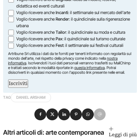
didattica ed eventi culturali
Voglio ricevere anche
Incanti
: il settimanale sul mercato dell'arte
Voglio ricevere anche
Render
: il quindicinale sulla rigenerazione
urbana
Voglio ricevere anche
Tailor
: il quindicinale su moda e cultura
Voglio ricevere anche
Pax
: il quindicinale sul turismo culturale
Voglio ricevere anche
Fest
: il settimanale sui festival culturali
Artribune Srl utilizza i dati da te forniti per tenerti informato con regolarità sul
mondo dell'arte, nel rispetto della privacy come indicato nella
nostra
informativa
. Iscrivendoti i tuoi dati personali verranno trasferiti su MailChimp
e trattati secondo le modalità riportate in
questa informativa
. Potrai
disiscriverti in qualsiasi momento con l'apposito link presente nelle email.
Iscriviti
TAG
DANIEL ARSHAM
Condividi su Facebook
Condividi su X
Condividi su LinkedIn
Condividi su Pinterest
Condividi su WhatsApp
Condividi su Email
Altri articoli di: arte contemporanea
Leggi di più