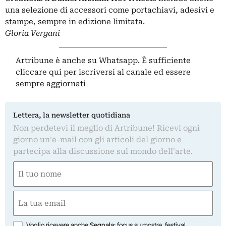
una selezione di accessori come portachiavi, adesivi e
stampe, sempre in edizione limitata.
Gloria Vergani
Artribune è anche su Whatsapp. È sufficiente
cliccare qui
per iscriversi al canale ed essere
sempre aggiornati
Lettera, la newsletter quotidiana
Non perdetevi il meglio di Artribune! Ricevi ogni
giorno un'e-mail con gli articoli del giorno e
partecipa alla discussione sul mondo dell'arte.
Nome
(Required)
First
Email
(Required)
Opzioni
Voglio ricevere anche
Segnala
: focus su mostre, festival,