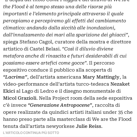
the Flood è al tempo stesso una delle risorse più
importanti e l’elemento principale attraverso il quale
percepiamo e percepiremo gli effetti del cambiamento
climatico: andando dalla siccità alle inondazioni,
dall’innalzamento dei mari alla sparizione dei ghiacci”
,
spiega Stefano Cagol, curatore della mostra e direttore
artistico di Castel Belasi.
“Così il diluvio diviene
metafora anche di rinascita e futuri desiderabili di cui
possiamo essere artefici come gocce”
. Il percorso
espositivo conduce il pubblico alla scoperta di
“Lacrima”
, dell’artista americana
Mary Mattingly
, la
video-performance dell’artista turco-tedesca
Nezaket
Ekici
al Lago di Ledro e il disegno monumentale di
Micol Grazioli
. Nella Project room della sede espositiva
c’è invece
“Generazione Antropocene”
, raccolta di
opere realizzate da quindici artisti italiani under 35 che
hanno preso parte alla masterclass di We are the Flood
tenuta dall’artista newyorkese
Julie Reiss
.
L'ARTICOLO CONTINUA PIÙ SOTTO