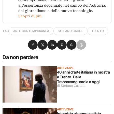
contemporanea, nata nel 2011 grazie
all’esperienza decennale nel campo dell’editoria,
del giornalismo e delle nuove tecnologie.
Scopri di più
TAG
ARTE CONTEMPORANEA
STEFANO CAGOL
TRENTO
Condividi su Facebook
Condividi su X
Condividi su LinkedIn
Condividi su Pinterest
Condividi su WhatsApp
Condividi su Email
Da non perdere
ARTI VISIVE
40 anni d’arte italiana in mostra
a Trento. Dalla
Transavanguardia a oggi
di Stefano Castelli
ARTI VISIVE
Intervista al grande artista