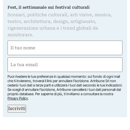
Fest, il settimanale sui festival culturali
Scenari, politiche culturali, arti visive, musica,
teatro, architettura, design, artigianato,
rigenerazione urbana e i trend globali da
monitorare.
Nome
(Obbligatorio)
Nome
Email
(Obbligatorio)
Puoi rivedere le tue preferenze in qualsiasi momento: sul fondo di ogni mail
che ti invieremo, troverai il link per annullare l’iscrizione. Artribune Srl non
cederà i tuoi dati a terze parti e utilizzerà i tuoi dati secondo le tue indicazioni.
Se scegli di annullare l’iscrizione, Artribune cancellerà i tuoi dati personali dal
proprio database. Per saperne di più, ti invitiamo a consultare la nostra
Privacy Policy
.
Iscriviti