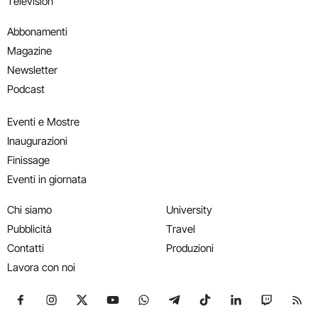
Television
Abbonamenti
Magazine
Newsletter
Podcast
Eventi e Mostre
Inaugurazioni
Finissage
Eventi in giornata
Chi siamo
University
Pubblicità
Travel
Contatti
Produzioni
Lavora con noi
Seguici su Facebook
Seguici su Instagram
Seguici su X
Seguici su YouTube
Seguici su WhatsApp
Seguici su Telegram
Seguici su TikTok
Seguici su Link
Seguici su
Segui