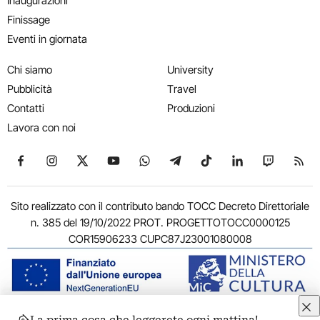
Inaugurazioni
Finissage
Eventi in giornata
Chi siamo
University
Pubblicità
Travel
Contatti
Produzioni
Lavora con noi
Seguici su Facebook
Seguici su Instagram
Seguici su X
Seguici su YouTube
Seguici su WhatsApp
Seguici su Telegram
Seguici su TikTok
Seguici su Link
Seguici su
Segui
Sito realizzato con il contributo bando TOCC Decreto Direttoriale
n. 385 del 19/10/2022 PROT. PROGETTOTOCC0000125
COR15906233 CUPC87J23001080008