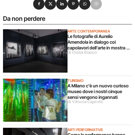
Condividi su Facebook
Condividi su X
Condividi su LinkedIn
Condividi su Pinterest
Condividi su WhatsApp
Condividi su Email
Da non perdere
ARTE CONTEMPORANEA
Le fotografie di Aurelio
Amendola in dialogo coi
capolavori dell’arte in mostra a
di Giulia Bianco
Milano
TURISMO
A Milano c’è un nuovo curioso
museo dove i nostri cinque
sensi vengono ingannati
di Vittoria Caprotti
ARTI PERFORMATIVE
Come le performance hanno