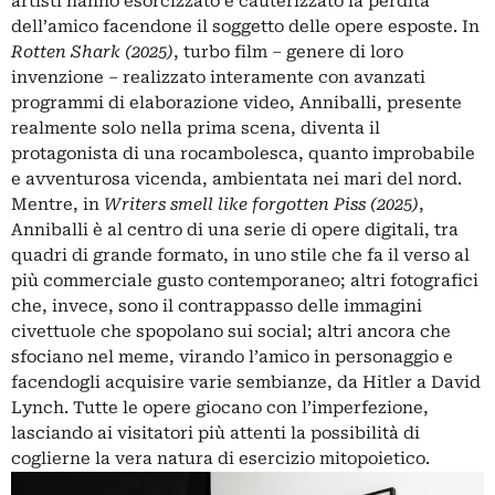
artisti hanno esorcizzato e cauterizzato la perdita
dell’amico facendone il soggetto delle opere esposte. In
Rotten Shark (2025)
, turbo film – genere di loro
invenzione – realizzato interamente con avanzati
programmi di elaborazione video, Anniballi, presente
realmente solo nella prima scena, diventa il
protagonista di una rocambolesca, quanto improbabile
e avventurosa vicenda, ambientata nei mari del nord.
Mentre, in
Writers smell like forgotten Piss (2025)
,
Anniballi è al centro di una serie di opere digitali, tra
quadri di grande formato, in uno stile che fa il verso al
più commerciale gusto contemporaneo; altri fotografici
che, invece, sono il contrappasso delle immagini
civettuole che spopolano sui social; altri ancora che
sfociano nel meme, virando l’amico in personaggio e
facendogli acquisire varie sembianze, da Hitler a David
Lynch. Tutte le opere giocano con l’imperfezione,
lasciando ai visitatori più attenti la possibilità di
coglierne la vera natura di esercizio mitopoietico.