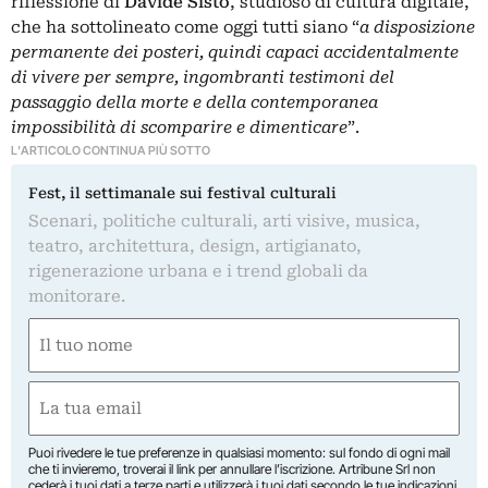
riflessione di
Davide Sisto
, studioso di cultura digitale,
che ha sottolineato come oggi tutti siano “
a disposizione
permanente dei posteri, quindi capaci accidentalmente
di vivere per sempre, ingombranti testimoni del
passaggio della morte e della contemporanea
impossibilità di scomparire e dimenticare
”.
L'ARTICOLO CONTINUA PIÙ SOTTO
Fest, il settimanale sui festival culturali
Scenari, politiche culturali, arti visive, musica,
teatro, architettura, design, artigianato,
rigenerazione urbana e i trend globali da
monitorare.
Nome
(Obbligatorio)
Nome
Email
(Obbligatorio)
Puoi rivedere le tue preferenze in qualsiasi momento: sul fondo di ogni mail
che ti invieremo, troverai il link per annullare l’iscrizione. Artribune Srl non
cederà i tuoi dati a terze parti e utilizzerà i tuoi dati secondo le tue indicazioni.