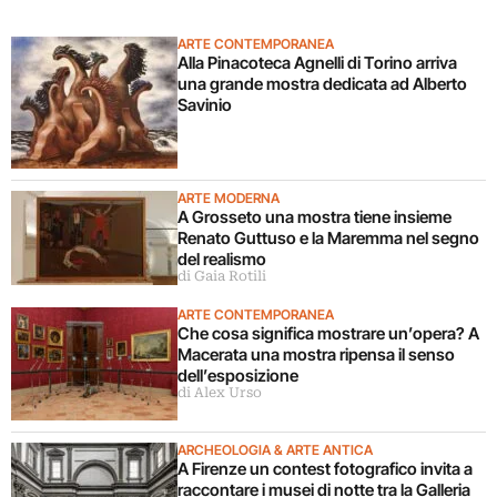
ARTE CONTEMPORANEA
Alla Pinacoteca Agnelli di Torino arriva
una grande mostra dedicata ad Alberto
Savinio
ARTE MODERNA
A Grosseto una mostra tiene insieme
Renato Guttuso e la Maremma nel segno
del realismo
di Gaia Rotili
ARTE CONTEMPORANEA
Che cosa significa mostrare un’opera? A
Macerata una mostra ripensa il senso
dell’esposizione
di Alex Urso
ARCHEOLOGIA & ARTE ANTICA
A Firenze un contest fotografico invita a
raccontare i musei di notte tra la Galleria