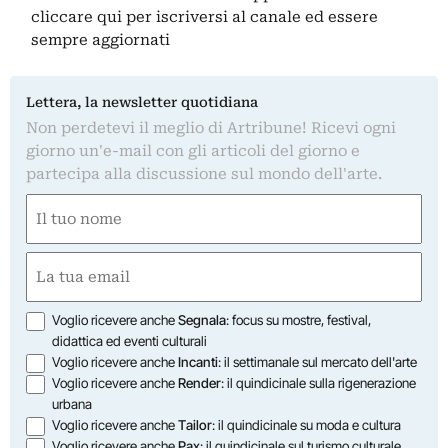
cliccare qui
per iscriversi al canale ed essere
sempre aggiornati
Lettera, la newsletter quotidiana
Non perdetevi il meglio di Artribune! Ricevi ogni
giorno un'e-mail con gli articoli del giorno e
partecipa alla discussione sul mondo dell'arte.
Nome
(Obbligatorio)
Nome
Email
(Obbligatorio)
Opzioni
Voglio ricevere anche
Segnala
: focus su mostre, festival,
didattica ed eventi culturali
Voglio ricevere anche
Incanti
: il settimanale sul mercato dell'arte
Voglio ricevere anche
Render
: il quindicinale sulla rigenerazione
urbana
Voglio ricevere anche
Tailor
: il quindicinale su moda e cultura
Voglio ricevere anche
Pax
: il quindicinale sul turismo culturale