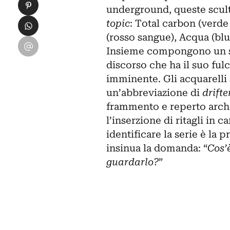
Condividi su Pinterest
underground, queste scu
Condividi su WhatsApp
topic
: Total carbon (verde 
(rosso sangue), Acqua (blu
Condividi su Email
Insieme compongono un sis
discorso che ha il suo fulc
imminente. Gli acquarelli 
un’abbreviazione di
drifte
frammento e reperto archeo
l’inserzione di ritagli in 
identificare la serie è la
insinua la domanda: “
Cos’
guardarlo?
”