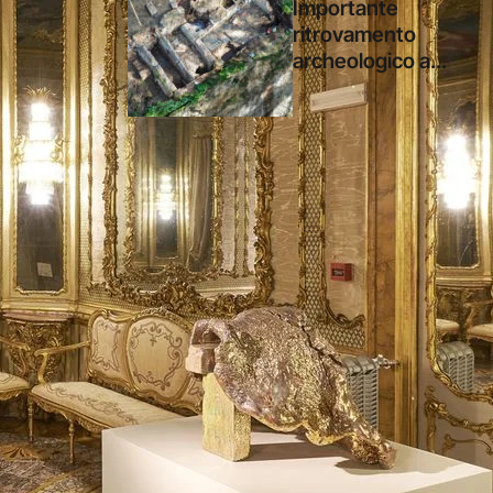
Importante
ritrovamento
archeologico a
Roma: mosaici e
affreschi
riemergono sotto
Villa Celimontana
durante un
cantiere