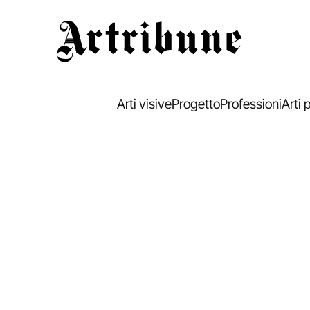
Artribune
Arti visive
Progetto
Professioni
Arti 