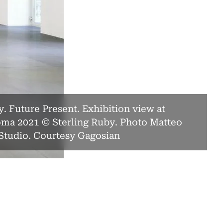
y. Future Present. Exhibition view at
oma 2021 © Sterling Ruby. Photo Matteo
Studio. Courtesy Gagosian