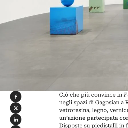
Condividi su Facebook
Ciò che più convince in
F
negli spazi di Gagosian a 
Condividi su X
vetroresina, legno, vernic
Condividi su LinkedIn
un’azione partecipata co
Disposte su piedistalli in 