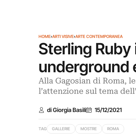
HOME
›
ARTI VISIVE
›
ARTE CONTEMPORANEA
Sterling Ruby
underground e
Alla Gagosian di Roma, le
l’attenzione sul tema de
di Giorgia Basili
15/12/2021
TAG
GALLERIE
MOSTRE
ROMA