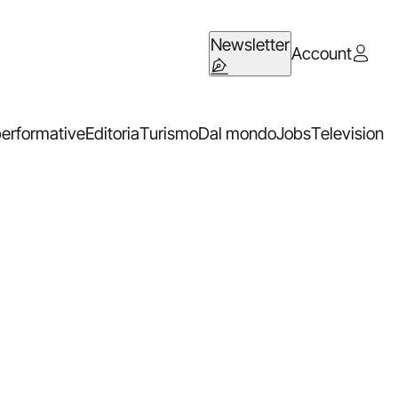
Newsletter
Account
performative
Editoria
Turismo
Dal mondo
Jobs
Television