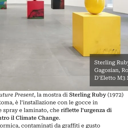
Sterling Rub
Gagosian, R
D'Eletto M3 
uture Present
, la mostra di
Sterling Ruby
(1972)
Roma, è l’installazione con le gocce in
e spray e laminato, che
riflette l’urgenza di
ntro il Climate Change
.
formica, contaminati da graffiti e gusto