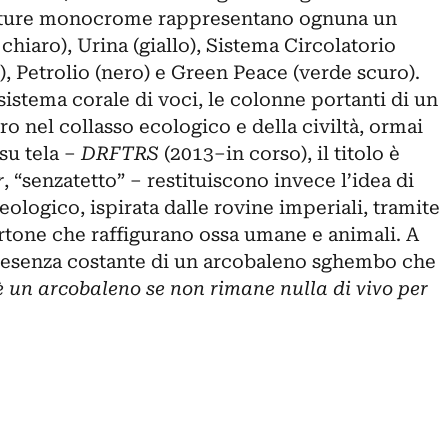
lture monocrome rappresentano ognuna un
chiaro), Urina (giallo), Sistema Circolatorio
), Petrolio (nero) e Green Peace (verde scuro).
tema corale di voci, le colonne portanti di un
ro nel collasso ecologico e della civiltà, ormai
su tela ‒
DRFTRS
(2013–in corso), il titolo è
r
, “senzatetto” ‒ restituiscono invece l’idea di
logico, ispirata dalle rovine imperiali, tramite
cartone che raffigurano ossa umane e animali. A
 presenza costante di un arcobaleno sghembo che
è un arcobaleno se non rimane nulla di vivo per