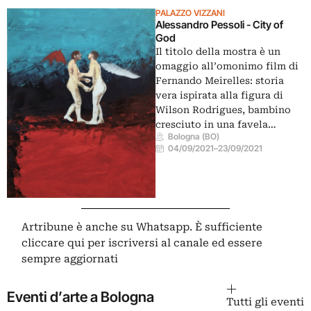
PALAZZO VIZZANI
Alessandro Pessoli - City of
God
Il titolo della mostra è un
omaggio all’omonimo film di
Fernando Meirelles: storia
vera ispirata alla figura di
Wilson Rodrigues, bambino
cresciuto in una favela…
Bologna (BO)
04/09/2021
–
23/09/2021
Artribune è anche su Whatsapp. È sufficiente
cliccare qui
per iscriversi al canale ed essere
sempre aggiornati
Eventi d’arte a Bologna
Tutti gli eventi