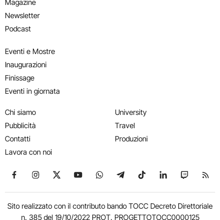
Magazine
Newsletter
Podcast
Eventi e Mostre
Inaugurazioni
Finissage
Eventi in giornata
Chi siamo
University
Pubblicità
Travel
Contatti
Produzioni
Lavora con noi
Seguici su Facebook
Seguici su Instagram
Seguici su X
Seguici su YouTube
Seguici su WhatsApp
Seguici su Telegram
Seguici su TikTok
Seguici su Link
Seguici su
Segui
Sito realizzato con il contributo bando TOCC Decreto Direttoriale
n. 385 del 19/10/2022 PROT. PROGETTOTOCC0000125