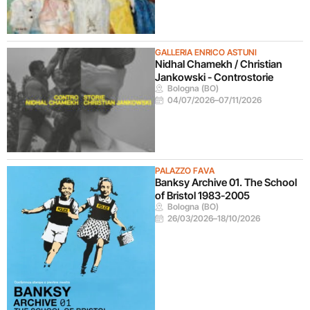
GALLERIA ENRICO ASTUNI
Nidhal Chamekh / Christian
Jankowski - Controstorie
Bologna (BO)
04/07/2026
–
07/11/2026
PALAZZO FAVA
Banksy Archive 01. The School
of Bristol 1983-2005
Bologna (BO)
26/03/2026
–
18/10/2026