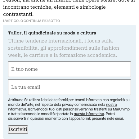
incontrano tecniche, elementi e simbologie
contrastanti.
L'ARTICOLO CONTINUA PIÙ SOTTO
Tailor, il quindicinale su moda e cultura
Ultime tendenze internazionali, i focus sulla
sostenibilità, gli approfondimenti sulle fashion
week, le carriere e la formazione accademica.
Nome
(Required)
First
Email
(Required)
Artribune Srl utilizza i dati da te forniti per tenerti informato con regolarità sul
mondo dell'arte, nel rispetto della privacy come indicato nella
nostra
informativa
. Iscrivendoti i tuoi dati personali verranno trasferiti su MailChimp
e trattati secondo le modalità riportate in
questa informativa
. Potrai
disiscriverti in qualsiasi momento con l'apposito link presente nelle email.
Iscriviti