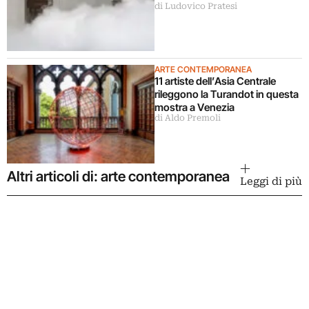
di Ludovico Pratesi
in una grande mostra
ARTE CONTEMPORANEA
11 artiste dell’Asia Centrale
rileggono la Turandot in questa
mostra a Venezia
di Aldo Premoli
Altri articoli di: arte contemporanea
Leggi di più