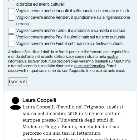
didattica ed eventi culturali
Voglio ricevere anche
Incanti
: il settimanale sul mercato dell'arte
Voglio ricevere anche
Render
: il quindicinale sulla rigenerazione
urbana
Voglio ricevere anche
Tailor
: il quindicinale su moda e cultura
Voglio ricevere anche
Pax
: il quindicinale sul turismo culturale
Voglio ricevere anche
Fest
: il settimanale sui festival culturali
Artribune Srl utilizza i dati da te forniti per tenerti informato con regolarità sul
mondo dell'arte, nel rispetto della privacy come indicato nella
nostra
informativa
. Iscrivendoti i tuoi dati personali verranno trasferiti su MailChimp
e trattati secondo le modalità riportate in
questa informativa
. Potrai
disiscriverti in qualsiasi momento con l'apposito link presente nelle email.
Iscriviti
Laura Coppelli
Laura Coppelli (Pavullo nel Frignano, 1996) si
laurea nel dicembre 2018 in Lingue e culture
europee presso l’Università degli studi di
Modena e Reggio Emilia, concludendo il suo
percorso con una tesi in letteratura
angloamericana sulle arti visive con l’obiettivo…