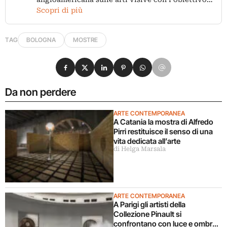
Scopri di più
TAG
BOLOGNA
MOSTRE
Condividi su Facebook
Condividi su X
Condividi su LinkedIn
Condividi su Pinterest
Condividi su WhatsApp
Condividi su Email
Da non perdere
ARTE CONTEMPORANEA
A Catania la mostra di Alfredo
Pirri restituisce il senso di una
vita dedicata all’arte
di Helga Marsala
ARTE CONTEMPORANEA
A Parigi gli artisti della
Collezione Pinault si
confrontano con luce e ombra