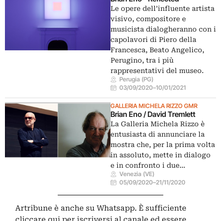
Le opere dell’influente artista
visivo, compositore e
musicista dialogheranno con i
capolavori di Piero della
Francesca, Beato Angelico,
Perugino, tra i più
rappresentativi del museo.
Perugia (PG)
03/09/2020
–
10/01/2021
GALLERIA MICHELA RIZZO GMR
Brian Eno / David Tremlett
La Galleria Michela Rizzo è
entusiasta di annunciare la
mostra che, per la prima volta
in assoluto, mette in dialogo
e in confronto i due…
Venezia (VE)
05/09/2020
–
21/11/2020
Artribune è anche su Whatsapp. È sufficiente
cliccare qui
per iscriversi al canale ed essere