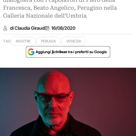
dialogherà con i capolavori di Piero della
Francesca, Beato Angelico, Perugino nella
Galleria Nazionale dell’Umbria
di Claudia Giraud
16/08/2020
TAG
MOSTRE
PERUGIA
VENEZIA