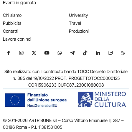
Eventi in giornata
Chi siamo
University
Pubblicità
Travel
Contatti
Produzioni
Lavora con noi
Seguici su Facebook
Seguici su Instagram
Seguici su X
Seguici su YouTube
Seguici su WhatsApp
Seguici su Telegram
Seguici su TikTok
Seguici su Link
Seguici su
Segui
Sito realizzato con il contributo bando TOCC Decreto Direttoriale
n. 385 del 19/10/2022 PROT. PROGETTOTOCC0000125
COR15906233 CUPC87J23001080008
© 2011-2026 ARTRIBUNE srl – Corso Vittorio Emanuele II, 287 –
00186 Roma - P.I. 11381581005