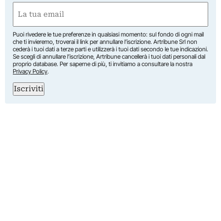
First
Email
(Required)
Puoi rivedere le tue preferenze in qualsiasi momento: sul fondo di ogni mail
che ti invieremo, troverai il link per annullare l’iscrizione. Artribune Srl non
cederà i tuoi dati a terze parti e utilizzerà i tuoi dati secondo le tue indicazioni.
Se scegli di annullare l’iscrizione, Artribune cancellerà i tuoi dati personali dal
proprio database. Per saperne di più, ti invitiamo a consultare la nostra
Privacy Policy
.
Iscriviti