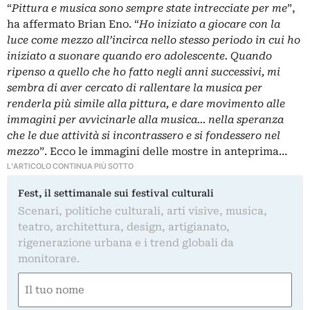
“
Pittura e musica sono sempre state intrecciate per me
”,
ha affermato Brian Eno. “
Ho iniziato a giocare con la
luce come mezzo all’incirca nello stesso periodo in cui ho
iniziato a suonare quando ero adolescente. Quando
ripenso a quello che ho fatto negli anni successivi, mi
sembra di aver cercato di rallentare la musica per
renderla più simile alla pittura, e dare movimento alle
immagini per avvicinarle alla musica… nella speranza
che le due attività si incontrassero e si fondessero nel
mezzo
”. Ecco le immagini delle mostre in anteprima…
L'ARTICOLO CONTINUA PIÙ SOTTO
Fest, il settimanale sui festival culturali
Scenari, politiche culturali, arti visive, musica,
teatro, architettura, design, artigianato,
rigenerazione urbana e i trend globali da
monitorare.
Nome
(Required)