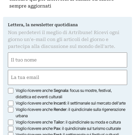
sempre aggiornati
Lettera, la newsletter quotidiana
Non perdetevi il meglio di Artribune! Ricevi ogni
giorno un'e-mail con gli articoli del giorno e
partecipa alla discussione sul mondo dell'arte.
Nome
(Required)
First
Email
(Required)
Opzioni
Voglio ricevere anche
Segnala
: focus su mostre, festival,
didattica ed eventi culturali
Voglio ricevere anche
Incanti
: il settimanale sul mercato dell'arte
Voglio ricevere anche
Render
: il quindicinale sulla rigenerazione
urbana
Voglio ricevere anche
Tailor
: il quindicinale su moda e cultura
Voglio ricevere anche
Pax
: il quindicinale sul turismo culturale
Voglio ricevere anche
Fest
: il settimanale sui festival culturali