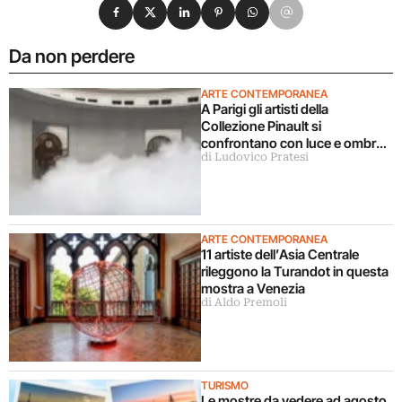
Condividi su Facebook
Condividi su X
Condividi su LinkedIn
Condividi su Pinterest
Condividi su WhatsApp
Condividi su Email
Da non perdere
ARTE CONTEMPORANEA
A Parigi gli artisti della
Collezione Pinault si
confrontano con luce e ombra
di Ludovico Pratesi
in una grande mostra
ARTE CONTEMPORANEA
11 artiste dell’Asia Centrale
rileggono la Turandot in questa
mostra a Venezia
di Aldo Premoli
TURISMO
Le mostre da vedere ad agosto