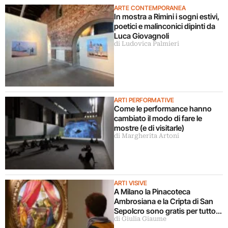
ARTE CONTEMPORANEA
In mostra a Rimini i sogni estivi,
poetici e malinconici dipinti da
Luca Giovagnoli
di Ludovica Palmieri
ARTI PERFORMATIVE
Come le performance hanno
cambiato il modo di fare le
mostre (e di visitarle)
di Margherita Artoni
ARTI VISIVE
A Milano la Pinacoteca
Ambrosiana e la Cripta di San
Sepolcro sono gratis per tutto
di Giulia Giaume
agosto (ma solo per milanesi)