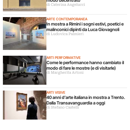
modo decentrato
di Caterina Angelucci
ARTE CONTEMPORANEA
In mostra a Rimini i sogni estivi, poetici e
malinconici dipinti da Luca Giovagnoli
di Ludovica Palmieri
ARTI PERFORMATIVE
Come le performance hanno cambiato il
modo di fare le mostre (e di visitarle)
di Margherita Artoni
ARTI VISIVE
40 anni d’arte italiana in mostra a Trento.
Dalla Transavanguardia a oggi
di Stefano Castelli