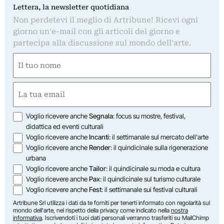
Lettera, la newsletter quotidiana
Non perdetevi il meglio di Artribune! Ricevi ogni
giorno un'e-mail con gli articoli del giorno e
partecipa alla discussione sul mondo dell'arte.
Nome
(Required)
First
Email
(Required)
Opzioni
Voglio ricevere anche
Segnala
: focus su mostre, festival,
didattica ed eventi culturali
Voglio ricevere anche
Incanti
: il settimanale sul mercato dell'arte
Voglio ricevere anche
Render
: il quindicinale sulla rigenerazione
urbana
Voglio ricevere anche
Tailor
: il quindicinale su moda e cultura
Voglio ricevere anche
Pax
: il quindicinale sul turismo culturale
Voglio ricevere anche
Fest
: il settimanale sui festival culturali
Artribune Srl utilizza i dati da te forniti per tenerti informato con regolarità sul
mondo dell'arte, nel rispetto della privacy come indicato nella
nostra
informativa
. Iscrivendoti i tuoi dati personali verranno trasferiti su MailChimp