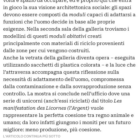
volta è spazio da occupare, ed è proprio qui che entra
in gioco la sua visione architettonica sociale: gli spazi
devono essere composti da
moduli
capaci di adattarsi a
funzioni che l’uomo decide in base alle proprie
esigenze. Nella seconda sala della galleria troviamo i
modellini di questi
moduli abitativi
creati
principalmente con materiali di riciclo provenienti
dalle zone per cui vengono costruiti.
Anche la vetrata della galleria diventa opera ‒ eseguita
utilizzando sacchetti di plastica colorata – e la luce che
l’attraversa accompagna questa riflessione sulla
necessità di adattamento dell’uomo, compromessa
dalla contaminazione e dalla sovrapproduzione senza
controllo. La mostra si conclude nell’ufficio dove una
serie di unicorni (anch’essi riciclati) dal titolo
Les
manifestation des Licornes (l’Argent)
vuole
rappresentare la perfetta coesione tra regno animale e
umano; da loro infatti giungono i moniti per un futuro
migliore: meno produzione, più coesione.
L'ARTICOLO CONTINUA PIÙ SOTTO