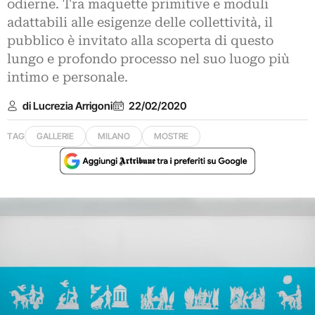
odierne. Tra maquette primitive e moduli
adattabili alle esigenze delle collettività, il
pubblico è invitato alla scoperta di questo
lungo e profondo processo nel suo luogo più
intimo e personale.
di Lucrezia Arrigoni
22/02/2020
TAG
GALLERIE
MILANO
MOSTRE