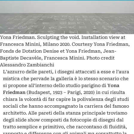
Yona Friedman. Sculpting the void. Installation view at
Francesca Minini, Milano 2020. Courtesy Yona Friedman,
Fonds de Dotation Denise et Yona Friedman, Jean-
Baptiste Decavèle, Francesca Minini. Photo credit
Alessandro Zambianchi
L’azzurro delle pareti, i disegni attaccati a esse e l’aura
mistica che pervade la galleria è lo stesso scenario che
si propone all’interno dello studio parigino di
Yona
Friedman
(Budapest, 1923 ‒ Parigi, 2020) in cui risulta
chiara la volontà di far capire la polivalenza degli studi
sociali che hanno accompagnato la carriera del famoso
architetto. Alle pareti della stanza principale troviamo
degli slide show composti da fotocopie di disegni dal
tratto semplice e primitivo, che raccontano di fluidità,
rapporto e differenze con gli animali ma soprattutto la