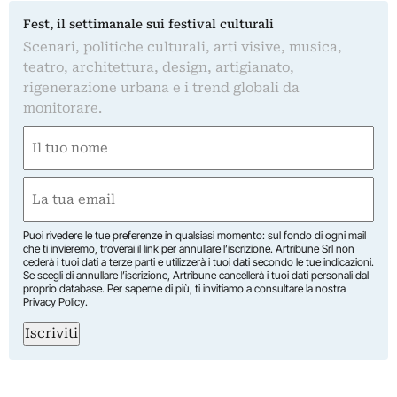
Fest, il settimanale sui festival culturali
Scenari, politiche culturali, arti visive, musica,
teatro, architettura, design, artigianato,
rigenerazione urbana e i trend globali da
monitorare.
Nome
(Required)
First
Email
(Required)
Puoi rivedere le tue preferenze in qualsiasi momento: sul fondo di ogni mail
che ti invieremo, troverai il link per annullare l’iscrizione. Artribune Srl non
cederà i tuoi dati a terze parti e utilizzerà i tuoi dati secondo le tue indicazioni.
Se scegli di annullare l’iscrizione, Artribune cancellerà i tuoi dati personali dal
proprio database. Per saperne di più, ti invitiamo a consultare la nostra
Privacy Policy
.
Iscriviti