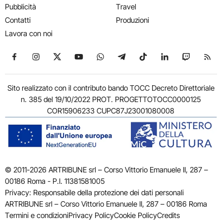
Pubblicità
Travel
Contatti
Produzioni
Lavora con noi
Seguici su Facebook
Seguici su Instagram
Seguici su X
Seguici su YouTube
Seguici su WhatsApp
Seguici su Telegram
Seguici su TikTok
Seguici su Link
Seguici su
Segui
Sito realizzato con il contributo bando TOCC Decreto Direttoriale
n. 385 del 19/10/2022 PROT. PROGETTOTOCC0000125
COR15906233 CUPC87J23001080008
© 2011-2026 ARTRIBUNE srl – Corso Vittorio Emanuele II, 287 –
00186 Roma - P.I. 11381581005
Privacy: Responsabile della protezione dei dati personali
ARTRIBUNE srl – Corso Vittorio Emanuele II, 287 – 00186 Roma
Termini e condizioni
Privacy Policy
Cookie Policy
Credits