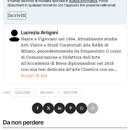
e trattati secondo le modalità riportate in
questa informativa
. Potrai
disiscriverti in qualsiasi momento con l'apposito link presente nelle email.
Iscriviti
Lucrezia Arrigoni
Nasce a Vigevano nel 1994. Attualmente studia
Arti Visive e Studi Curatoriali alla NABA di
Milano, precedentemente ha frequentato il corso
di Comunicazione e Didattica dell'Arte
all'Accademia di Brera diplomandosi nel 2018
con una tesi dedicata all'arte Cinetica con un…
Scopri di più
TAG
GALLERIE
MILANO
MOSTRE
Condividi su Facebook
Condividi su X
Condividi su LinkedIn
Condividi su Pinterest
Condividi su WhatsApp
Condividi su Email
Da non perdere