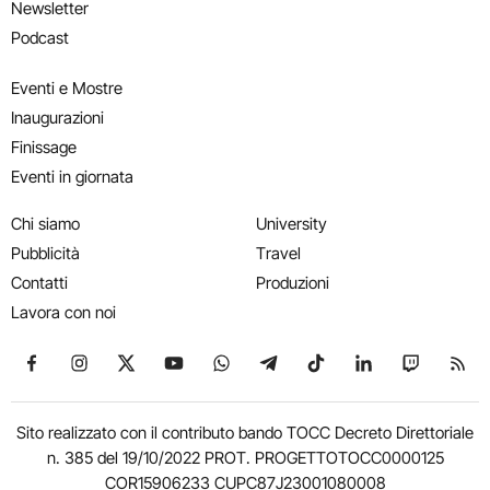
Newsletter
Podcast
Eventi e Mostre
Inaugurazioni
Finissage
Eventi in giornata
Chi siamo
University
Pubblicità
Travel
Contatti
Produzioni
Lavora con noi
Seguici su Facebook
Seguici su Instagram
Seguici su X
Seguici su YouTube
Seguici su WhatsApp
Seguici su Telegram
Seguici su TikTok
Seguici su Link
Seguici su
Segui
Sito realizzato con il contributo bando TOCC Decreto Direttoriale
n. 385 del 19/10/2022 PROT. PROGETTOTOCC0000125
COR15906233 CUPC87J23001080008