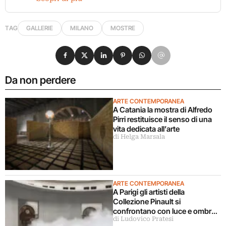
TAG
GALLERIE
MILANO
MOSTRE
Condividi su Facebook
Condividi su X
Condividi su LinkedIn
Condividi su Pinterest
Condividi su WhatsApp
Condividi su Email
Da non perdere
ARTE CONTEMPORANEA
A Catania la mostra di Alfredo
Pirri restituisce il senso di una
vita dedicata all’arte
di Helga Marsala
ARTE CONTEMPORANEA
A Parigi gli artisti della
Collezione Pinault si
confrontano con luce e ombra
di Ludovico Pratesi
in una grande mostra