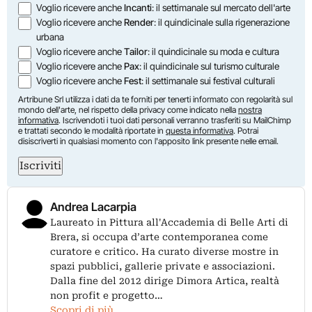
Voglio ricevere anche
Incanti
: il settimanale sul mercato dell'arte
Voglio ricevere anche
Render
: il quindicinale sulla rigenerazione
urbana
Voglio ricevere anche
Tailor
: il quindicinale su moda e cultura
Voglio ricevere anche
Pax
: il quindicinale sul turismo culturale
Voglio ricevere anche
Fest
: il settimanale sui festival culturali
Artribune Srl utilizza i dati da te forniti per tenerti informato con regolarità sul
mondo dell'arte, nel rispetto della privacy come indicato nella
nostra
informativa
. Iscrivendoti i tuoi dati personali verranno trasferiti su MailChimp
e trattati secondo le modalità riportate in
questa informativa
. Potrai
disiscriverti in qualsiasi momento con l'apposito link presente nelle email.
Iscriviti
Andrea Lacarpia
Laureato in Pittura all'Accademia di Belle Arti di
Brera, si occupa d’arte contemporanea come
curatore e critico. Ha curato diverse mostre in
spazi pubblici, gallerie private e associazioni.
Dalla fine del 2012 dirige Dimora Artica, realtà
non profit e progetto…
Scopri di più