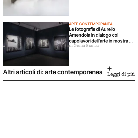
ARTE CONTEMPORANEA
Le fotografie di Aurelio
Amendola in dialogo coi
capolavori dell’arte in mostra a
di Giulia Bianco
Milano
Altri articoli di: arte contemporanea
Leggi di più