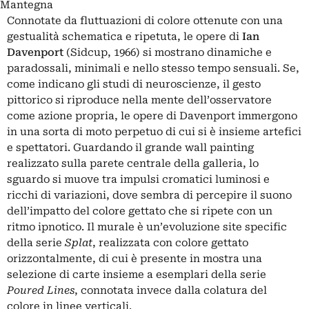
Mantegna
Connotate da fluttuazioni di colore ottenute con una
gestualità schematica e ripetuta, le opere di
Ian
Davenport
(Sidcup, 1966) si mostrano dinamiche e
paradossali, minimali e nello stesso tempo sensuali. Se,
come indicano gli studi di neuroscienze, il gesto
pittorico si riproduce nella mente dell’osservatore
come azione propria, le opere di Davenport immergono
in una sorta di moto perpetuo di cui si è insieme artefici
e spettatori. Guardando il grande wall painting
realizzato sulla parete centrale della galleria, lo
sguardo si muove tra impulsi cromatici luminosi e
ricchi di variazioni, dove sembra di percepire il suono
dell’impatto del colore gettato che si ripete con un
ritmo ipnotico. Il murale è un’evoluzione site specific
della serie
Splat
, realizzata con colore gettato
orizzontalmente, di cui è presente in mostra una
selezione di carte insieme a esemplari della serie
Poured Lines
, connotata invece dalla colatura del
colore in linee verticali.