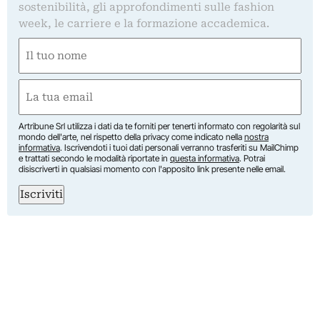
sostenibilità, gli approfondimenti sulle fashion
week, le carriere e la formazione accademica.
Nome
(Required)
First
Email
(Required)
Artribune Srl utilizza i dati da te forniti per tenerti informato con regolarità sul
mondo dell'arte, nel rispetto della privacy come indicato nella
nostra
informativa
. Iscrivendoti i tuoi dati personali verranno trasferiti su MailChimp
e trattati secondo le modalità riportate in
questa informativa
. Potrai
disiscriverti in qualsiasi momento con l'apposito link presente nelle email.
Iscriviti