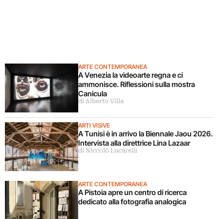
ARTE CONTEMPORANEA
A Venezia la videoarte regna e ci
ammonisce. Riflessioni sulla mostra
Canicula
di Alberto Villa
ARTI VISIVE
A Tunisi è in arrivo la Biennale Jaou 2026.
Intervista alla direttrice Lina Lazaar
di Niccolò Lucarelli
ARTE CONTEMPORANEA
A Pistoia apre un centro di ricerca
dedicato alla fotografia analogica