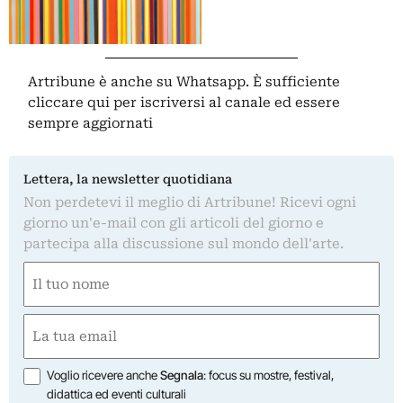
Artribune è anche su Whatsapp. È sufficiente
cliccare qui
per iscriversi al canale ed essere
sempre aggiornati
Lettera, la newsletter quotidiana
Non perdetevi il meglio di Artribune! Ricevi ogni
giorno un'e-mail con gli articoli del giorno e
partecipa alla discussione sul mondo dell'arte.
Nome
(Required)
First
Email
(Required)
Opzioni
Voglio ricevere anche
Segnala
: focus su mostre, festival,
didattica ed eventi culturali