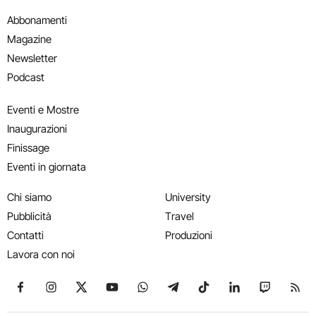
Abbonamenti
Magazine
Newsletter
Podcast
Eventi e Mostre
Inaugurazioni
Finissage
Eventi in giornata
Chi siamo
University
Pubblicità
Travel
Contatti
Produzioni
Lavora con noi
Seguici su Facebook
Seguici su Instagram
Seguici su X
Seguici su YouTube
Seguici su WhatsApp
Seguici su Telegram
Seguici su TikTok
Seguici su Link
Seguici su
Segui