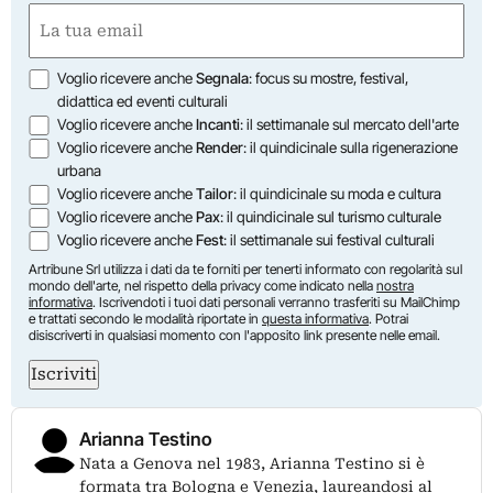
First
Email
(Required)
Opzioni
Voglio ricevere anche
Segnala
: focus su mostre, festival,
didattica ed eventi culturali
Voglio ricevere anche
Incanti
: il settimanale sul mercato dell'arte
Voglio ricevere anche
Render
: il quindicinale sulla rigenerazione
urbana
Voglio ricevere anche
Tailor
: il quindicinale su moda e cultura
Voglio ricevere anche
Pax
: il quindicinale sul turismo culturale
Voglio ricevere anche
Fest
: il settimanale sui festival culturali
Artribune Srl utilizza i dati da te forniti per tenerti informato con regolarità sul
mondo dell'arte, nel rispetto della privacy come indicato nella
nostra
informativa
. Iscrivendoti i tuoi dati personali verranno trasferiti su MailChimp
e trattati secondo le modalità riportate in
questa informativa
. Potrai
disiscriverti in qualsiasi momento con l'apposito link presente nelle email.
Iscriviti
Arianna Testino
Nata a Genova nel 1983, Arianna Testino si è
formata tra Bologna e Venezia, laureandosi al