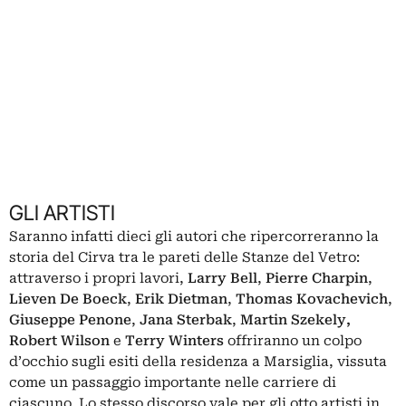
GLI ARTISTI
Saranno infatti dieci gli autori che ripercorreranno la
storia del Cirva tra le pareti delle Stanze del Vetro:
attraverso i propri lavori,
Larry Bell
,
Pierre Charpin
,
Lieven De Boeck
,
Erik Dietman
,
Thomas Kovachevich
,
Giuseppe Penone
,
Jana Sterbak
,
Martin Szekely,
Robert Wilson
e
Terry Winters
offriranno un colpo
d’occhio sugli esiti della residenza a Marsiglia, vissuta
come un passaggio importante nelle carriere di
ciascuno. Lo stesso discorso vale per gli otto artisti in