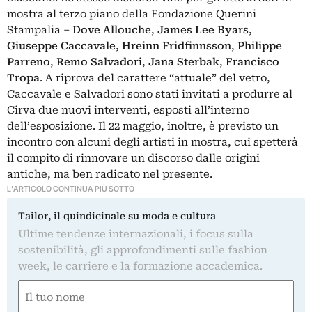
mostra al terzo piano della Fondazione Querini
Stampalia ‒
Dove Allouche
,
James Lee Byars
,
Giuseppe Caccavale
,
Hreinn Fridfinnsson
,
Philippe
Parreno
,
Remo Salvadori
,
Jana Sterbak
,
Francisco
Tropa
. A riprova del carattere “attuale” del vetro,
Caccavale e Salvadori sono stati invitati a produrre al
Cirva due nuovi interventi, esposti all’interno
dell’esposizione.
Il 22 maggio, inoltre, è previsto un
incontro con alcuni degli artisti in mostra, cui spetterà
il compito di rinnovare un discorso dalle origini
antiche, ma ben radicato nel presente.
L'ARTICOLO CONTINUA PIÙ SOTTO
Tailor, il quindicinale su moda e cultura
Ultime tendenze internazionali, i focus sulla
sostenibilità, gli approfondimenti sulle fashion
week, le carriere e la formazione accademica.
Nome
(Required)