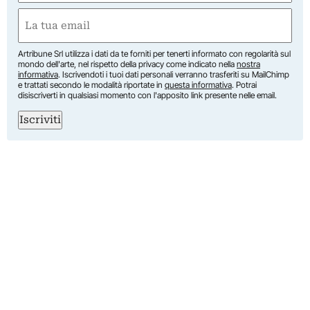
First
Email
(Required)
Artribune Srl utilizza i dati da te forniti per tenerti informato con regolarità sul
mondo dell'arte, nel rispetto della privacy come indicato nella
nostra
informativa
. Iscrivendoti i tuoi dati personali verranno trasferiti su MailChimp
e trattati secondo le modalità riportate in
questa informativa
. Potrai
disiscriverti in qualsiasi momento con l'apposito link presente nelle email.
Iscriviti