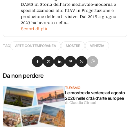
DAMS in Storia dell’arte medievale-moderna e
specializzandosi allo IUAV in Progettazione e
produzione delle arti visive. Dal 2015 a giugno
2023 ha lavorato nella…
Scopri di più
TAG
ARTE CONTEMPORANEA
MOSTRE
VENEZIA
Condividi su Facebook
Condividi su X
Condividi su LinkedIn
Condividi su Pinterest
Condividi su WhatsApp
Condividi su Email
Da non perdere
TURISMO
Le mostre da vedere ad agosto
2026 nelle città d’arte europee
di Claudia Giraud