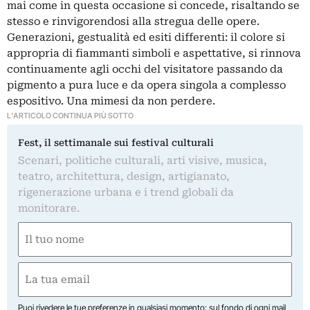
mai come in questa occasione si concede, risaltando se
stesso e rinvigorendosi alla stregua delle opere.
Generazioni, gestualità ed esiti differenti: il colore si
appropria di fiammanti simboli e aspettative, si rinnova
continuamente agli occhi del visitatore passando da
pigmento a pura luce e da opera singola a complesso
espositivo. Una mimesi da non perdere.
L'ARTICOLO CONTINUA PIÙ SOTTO
Fest, il settimanale sui festival culturali
Scenari, politiche culturali, arti visive, musica,
teatro, architettura, design, artigianato,
rigenerazione urbana e i trend globali da
monitorare.
Nome
(Obbligatorio)
Nome
Email
(Obbligatorio)
Puoi rivedere le tue preferenze in qualsiasi momento: sul fondo di ogni mail