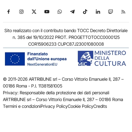
Seguici su Facebook
Seguici su Instagram
Seguici su X
Seguici su YouTube
Seguici su WhatsApp
Seguici su Telegram
Seguici su TikTok
Seguici su Link
Seguici su
Segui
Sito realizzato con il contributo bando TOCC Decreto Direttoriale
n. 385 del 19/10/2022 PROT. PROGETTOTOCC0000125
COR15906233 CUPC87J23001080008
© 2011-2026 ARTRIBUNE srl – Corso Vittorio Emanuele II, 287 –
00186 Roma - P.I. 11381581005
Privacy: Responsabile della protezione dei dati personali
ARTRIBUNE srl – Corso Vittorio Emanuele II, 287 – 00186 Roma
Termini e condizioni
Privacy Policy
Cookie Policy
Credits