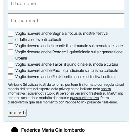
(Obbligatorio)
Nome
Email
(Obbligatorio)
Opzioni
Voglio ricevere anche
Segnala
: focus su mostre, festival,
didattica ed eventi culturali
Voglio ricevere anche
Incanti
: il settimanale sul mercato dell'arte
Voglio ricevere anche
Render
: il quindicinale sulla rigenerazione
urbana
Voglio ricevere anche
Tailor
: il quindicinale su moda e cultura
Voglio ricevere anche
Pax
: il quindicinale sul turismo culturale
Voglio ricevere anche
Fest
: il settimanale sui festival culturali
Artribune Srl utilizza i dati da te forniti per tenerti informato con regolarità sul
mondo dell'arte, nel rispetto della privacy come indicato nella
nostra
informativa
. Iscrivendoti i tuoi dati personali verranno trasferiti su MailChimp
e trattati secondo le modalità riportate in
questa informativa
. Potrai
disiscriverti in qualsiasi momento con l'apposito link presente nelle email.
Iscriviti
Federica Maria Giallombardo