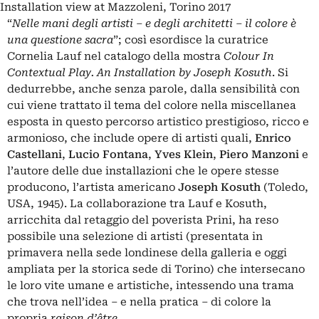
Installation view at Mazzoleni, Torino 2017
“
Nelle mani degli artisti – e degli architetti – il colore è
una questione sacra
”; così esordisce la curatrice
Cornelia Lauf nel catalogo della mostra
Colour In
Contextual Play.
An Installation by Joseph Kosuth
. Si
dedurrebbe, anche senza parole, dalla sensibilità con
cui viene trattato il tema del colore nella miscellanea
esposta in questo percorso artistico prestigioso, ricco e
armonioso, che include opere di artisti quali,
Enrico
Castellani
,
Lucio Fontana
,
Yves Klein
,
Piero Manzoni
e
l’autore delle due installazioni che le opere stesse
producono, l’artista americano
Joseph Kosuth
(Toledo,
USA, 1945). La collaborazione tra Lauf e Kosuth,
arricchita dal retaggio del poverista Prini, ha reso
possibile una selezione di artisti (presentata in
primavera nella sede londinese della galleria e oggi
ampliata per la storica sede di Torino) che intersecano
le loro vite umane e artistiche, intessendo una trama
che trova nell’idea – e nella pratica – di colore la
propria
raison d’être
.