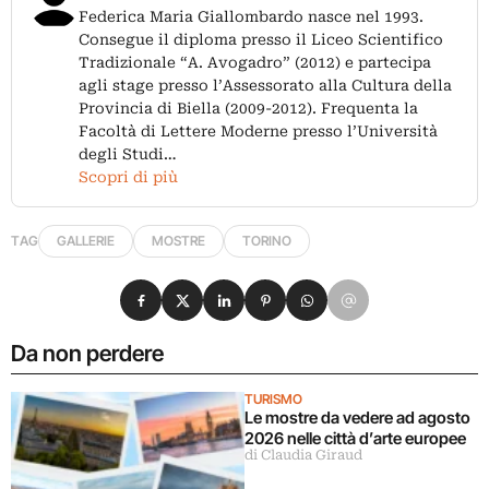
Federica Maria Giallombardo nasce nel 1993.
Consegue il diploma presso il Liceo Scientifico
Tradizionale “A. Avogadro” (2012) e partecipa
agli stage presso l’Assessorato alla Cultura della
Provincia di Biella (2009-2012). Frequenta la
Facoltà di Lettere Moderne presso l’Università
degli Studi…
Scopri di più
TAG
GALLERIE
MOSTRE
TORINO
Condividi su Facebook
Condividi su X
Condividi su LinkedIn
Condividi su Pinterest
Condividi su WhatsApp
Condividi su Email
Da non perdere
TURISMO
Le mostre da vedere ad agosto
2026 nelle città d’arte europee
di Claudia Giraud