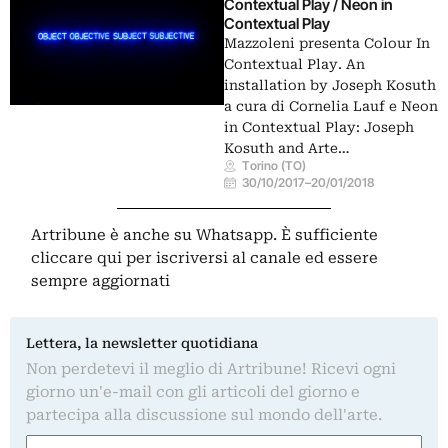
Contextual Play / Neon in
Contextual Play
Mazzoleni presenta Colour In
Contextual Play. An
installation by Joseph Kosuth
a cura di Cornelia Lauf e Neon
in Contextual Play: Joseph
Kosuth and Arte…
Torino (TO)
30/10/2017
–
20/01/2018
Artribune è anche su Whatsapp. È sufficiente
cliccare qui
per iscriversi al canale ed essere
sempre aggiornati
Lettera, la newsletter quotidiana
Non perdetevi il meglio di Artribune! Ricevi ogni
giorno un'e-mail con gli articoli del giorno e
partecipa alla discussione sul mondo dell'arte.
Nome