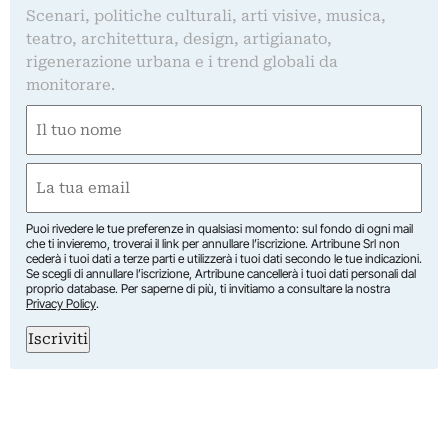
Scenari, politiche culturali, arti visive, musica,
teatro, architettura, design, artigianato,
rigenerazione urbana e i trend globali da
monitorare.
Nome
(Required)
First
Email
(Required)
Puoi rivedere le tue preferenze in qualsiasi momento: sul fondo di ogni mail
che ti invieremo, troverai il link per annullare l’iscrizione. Artribune Srl non
cederà i tuoi dati a terze parti e utilizzerà i tuoi dati secondo le tue indicazioni.
Se scegli di annullare l’iscrizione, Artribune cancellerà i tuoi dati personali dal
proprio database. Per saperne di più, ti invitiamo a consultare la nostra
Privacy Policy
.
Iscriviti