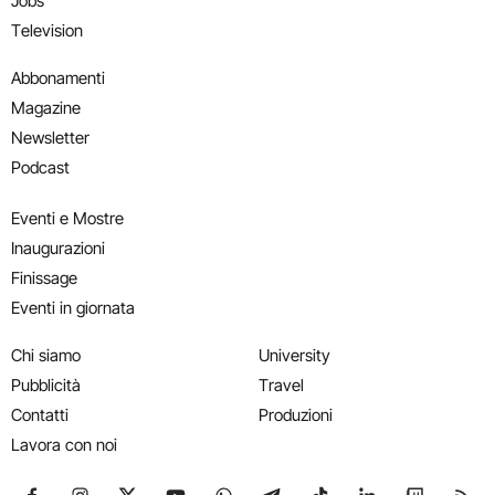
Jobs
Television
Abbonamenti
Magazine
Newsletter
Podcast
Eventi e Mostre
Inaugurazioni
Finissage
Eventi in giornata
Chi siamo
University
Pubblicità
Travel
Contatti
Produzioni
Lavora con noi
Seguici su Facebook
Seguici su Instagram
Seguici su X
Seguici su YouTube
Seguici su WhatsApp
Seguici su Telegram
Seguici su TikTok
Seguici su Link
Seguici su
Segui