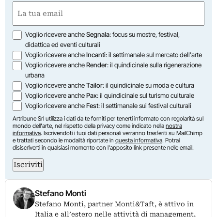
First
Email
(Required)
Opzioni
Voglio ricevere anche
Segnala
: focus su mostre, festival,
didattica ed eventi culturali
Voglio ricevere anche
Incanti
: il settimanale sul mercato dell'arte
Voglio ricevere anche
Render
: il quindicinale sulla rigenerazione
urbana
Voglio ricevere anche
Tailor
: il quindicinale su moda e cultura
Voglio ricevere anche
Pax
: il quindicinale sul turismo culturale
Voglio ricevere anche
Fest
: il settimanale sui festival culturali
Artribune Srl utilizza i dati da te forniti per tenerti informato con regolarità sul
mondo dell'arte, nel rispetto della privacy come indicato nella
nostra
informativa
. Iscrivendoti i tuoi dati personali verranno trasferiti su MailChimp
e trattati secondo le modalità riportate in
questa informativa
. Potrai
disiscriverti in qualsiasi momento con l'apposito link presente nelle email.
Iscriviti
Stefano Monti
Stefano Monti, partner Monti&Taft, è attivo in
Italia e all’estero nelle attività di management,