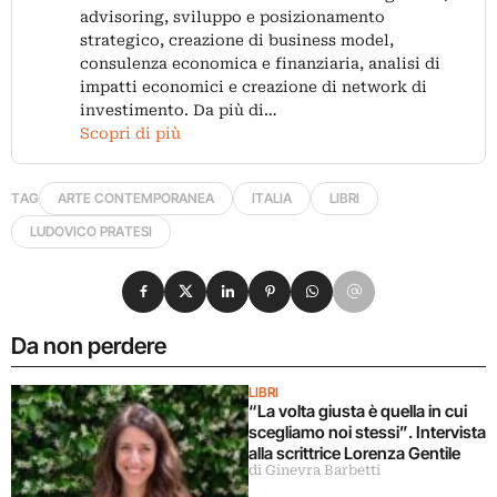
advisoring, sviluppo e posizionamento
strategico, creazione di business model,
consulenza economica e finanziaria, analisi di
impatti economici e creazione di network di
investimento. Da più di…
Scopri di più
TAG
ARTE CONTEMPORANEA
ITALIA
LIBRI
LUDOVICO PRATESI
Condividi su Facebook
Condividi su X
Condividi su LinkedIn
Condividi su Pinterest
Condividi su WhatsApp
Condividi su Email
Da non perdere
LIBRI
“La volta giusta è quella in cui
scegliamo noi stessi”. Intervista
alla scrittrice Lorenza Gentile
di Ginevra Barbetti