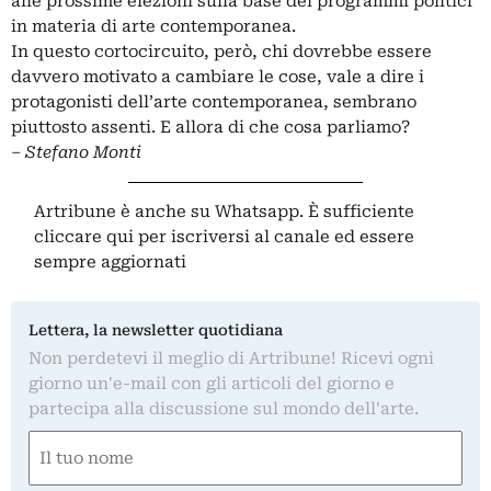
alle prossime elezioni sulla base dei programmi politici
in materia di arte contemporanea.
In questo cortocircuito, però, chi dovrebbe essere
davvero motivato a cambiare le cose, vale a dire i
protagonisti dell’arte contemporanea, sembrano
piuttosto assenti. E allora di che cosa parliamo?
‒
Stefano Monti
Artribune è anche su Whatsapp. È sufficiente
cliccare qui
per iscriversi al canale ed essere
sempre aggiornati
Lettera, la newsletter quotidiana
Non perdetevi il meglio di Artribune! Ricevi ogni
giorno un'e-mail con gli articoli del giorno e
partecipa alla discussione sul mondo dell'arte.
Nome
(Required)