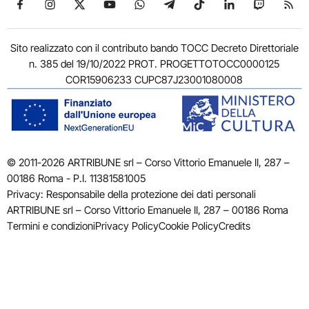
Seguici su Facebook
Seguici su Instagram
Seguici su X
Seguici su YouTube
Seguici su WhatsApp
Seguici su Telegram
Seguici su TikTok
Seguici su Link
Seguici su
Segui
Sito realizzato con il contributo bando TOCC Decreto Direttoriale
n. 385 del 19/10/2022 PROT. PROGETTOTOCC0000125
COR15906233 CUPC87J23001080008
© 2011-2026 ARTRIBUNE srl – Corso Vittorio Emanuele II, 287 –
00186 Roma - P.I. 11381581005
Privacy: Responsabile della protezione dei dati personali
ARTRIBUNE srl – Corso Vittorio Emanuele II, 287 – 00186 Roma
Termini e condizioni
Privacy Policy
Cookie Policy
Credits