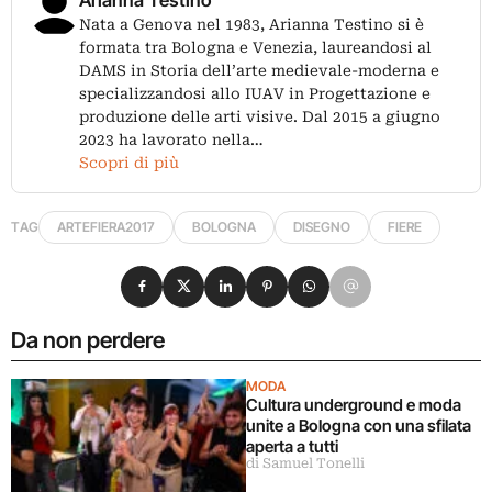
Nata a Genova nel 1983, Arianna Testino si è
formata tra Bologna e Venezia, laureandosi al
DAMS in Storia dell’arte medievale-moderna e
specializzandosi allo IUAV in Progettazione e
produzione delle arti visive. Dal 2015 a giugno
2023 ha lavorato nella…
Scopri di più
TAG
ARTEFIERA2017
BOLOGNA
DISEGNO
FIERE
Condividi su Facebook
Condividi su X
Condividi su LinkedIn
Condividi su Pinterest
Condividi su WhatsApp
Condividi su Email
Da non perdere
MODA
Cultura underground e moda
unite a Bologna con una sfilata
aperta a tutti
di Samuel Tonelli