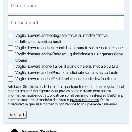
Nome
(Required)
First
Email
(Required)
Opzioni
Voglio ricevere anche
Segnala
: focus su mostre, festival,
didattica ed eventi culturali
Voglio ricevere anche
Incanti
: il settimanale sul mercato dell'arte
Voglio ricevere anche
Render
: il quindicinale sulla rigenerazione
urbana
Voglio ricevere anche
Tailor
: il quindicinale su moda e cultura
Voglio ricevere anche
Pax
: il quindicinale sul turismo culturale
Voglio ricevere anche
Fest
: il settimanale sui festival culturali
Artribune Srl utilizza i dati da te forniti per tenerti informato con regolarità sul
mondo dell'arte, nel rispetto della privacy come indicato nella
nostra
informativa
. Iscrivendoti i tuoi dati personali verranno trasferiti su MailChimp
e trattati secondo le modalità riportate in
questa informativa
. Potrai
disiscriverti in qualsiasi momento con l'apposito link presente nelle email.
Iscriviti
Arianna Testino