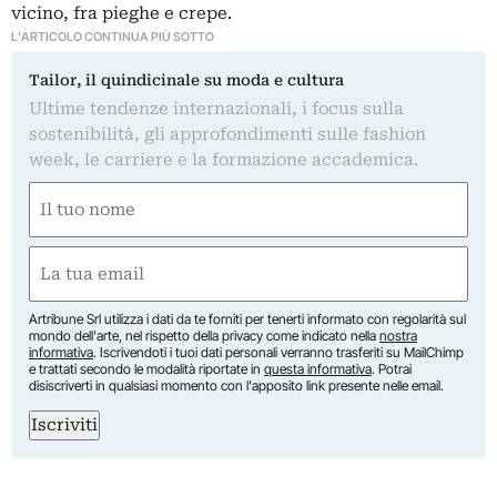
vicino, fra pieghe e crepe.
L'ARTICOLO CONTINUA PIÙ SOTTO
Tailor, il quindicinale su moda e cultura
Ultime tendenze internazionali, i focus sulla
sostenibilità, gli approfondimenti sulle fashion
week, le carriere e la formazione accademica.
Nome
(Required)
First
Email
(Required)
Artribune Srl utilizza i dati da te forniti per tenerti informato con regolarità sul
mondo dell'arte, nel rispetto della privacy come indicato nella
nostra
informativa
. Iscrivendoti i tuoi dati personali verranno trasferiti su MailChimp
e trattati secondo le modalità riportate in
questa informativa
. Potrai
disiscriverti in qualsiasi momento con l'apposito link presente nelle email.
Iscriviti