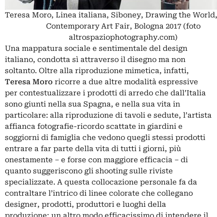
Teresa Moro, Linea italiana, Siboney, Drawing the World
Contemporary Art Fair, Bologna 2017 (foto
altrospaziophotography.com)
Una mappatura sociale e sentimentale del design
italiano, condotta sì attraverso il disegno ma non
soltanto. Oltre alla riproduzione mimetica, infatti,
Teresa Moro
ricorre a due altre modalità espressive
per contestualizzare i prodotti di arredo che dall’Italia
sono giunti nella sua Spagna, e nella sua vita in
particolare: alla riproduzione di tavoli e sedute, l’artista
affianca fotografie-ricordo scattate in giardini e
soggiorni di famiglia che vedono quegli stessi prodotti
entrare a far parte della vita di tutti i giorni, più
onestamente – e forse con maggiore efficacia – di
quanto suggeriscono gli shooting sulle riviste
specializzate. A questa collocazione personale fa da
contraltare l’intrico di linee colorate che collegano
designer, prodotti, produttori e luoghi della
produzione; un altro modo efficacissimo di intendere il