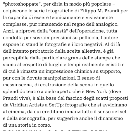
“photoshoppate”, per dirla in modo più popolare –
colpiscono le serie fotografiche di
Filippo M. Prandi
per
la capacità di essere tecnicamente e visivamente
complesse, pur rimanendo nel regno dell’analogico.
Anzi, a riprova della “onestà” dell’operazione, tutta
condotta per sovraimpressioni su pellicola, l’autore
espone in stand le fotografie e i loro negativi. Al di là
dell’intento probatorio della scelta allestiva, è già
percepibile dalla particolare grana delle stampe che
siamo al cospetto di luoghi e tempi realmente esistiti e
di cui è rimasta un’impressione chimica su supporto,
pur con le dovute manipolazioni. Il senso di
messinscena, di costruzione della scena in quello
splendido teatro a cielo aperto che è New York (dove
Prandi vive), è alla base del fascino degli scatti proposti
da Viridian Artists a SetUp: fotografie che si avvicinano
al cinema, da cui ereditano innanzitutto il senso del set
e della scenografia, per suggerire anche il dinamismo
di una storia in corso.