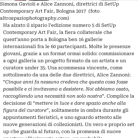
Simona Gavioli e Alice Zannoni, direttrici di SetUp
Contemporary Art Fair, Bologna 2017 (foto
altrospaziophotography.com)
Ha alzato il sipario l’edizione numero 5 di
SetUp
Contemporary Art Fair
, la fiera collaterale che
quest’anno porta a Bologna ben 16 gallerie
internazionali fra le 60 partecipanti. Molte le presenze
giovani, grazie a un format ormai solido: commissionare
a ogni galleria un progetto firmato da un artista e un
curatore under 35. Una scommessa vincente, come
sottolineato da una delle due direttrici, Alice Zannoni:
“
Cinque anni fa nessuno credeva che questa cosa fosse
possibile e ci invitavano a desistere. Noi abbiamo osato,
raccogliendo una necessità non solo nostra
”. Complice la
decisione di “
mettere in luce e dare spazio anche alla
figura del curatore
”, solitamente in ombra durante gli
appuntamenti fieristici, e uno sguardo attento alle
nuove generazioni di collezionisti. Un vero e proprio set
up che guarda al futuro, con la promessa di nuove