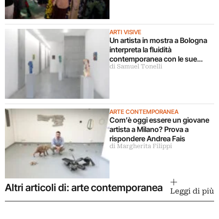
ARTI VISIVE
Un artista in mostra a Bologna
interpreta la fluidità
contemporanea con le sue
di Samuel Tonelli
sculture
ARTE CONTEMPORANEA
Com’è oggi essere un giovane
artista a Milano? Prova a
rispondere Andrea Fais
di Margherita Filippi
Altri articoli di: arte contemporanea
Leggi di più