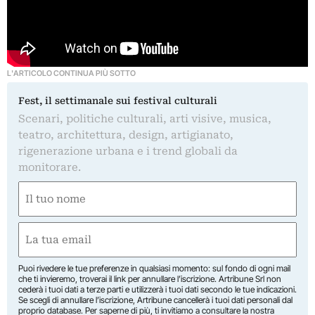
L'ARTICOLO CONTINUA PIÙ SOTTO
Fest, il settimanale sui festival culturali
Scenari, politiche culturali, arti visive, musica,
teatro, architettura, design, artigianato,
rigenerazione urbana e i trend globali da
monitorare.
Nome
(Required)
First
Email
(Required)
Puoi rivedere le tue preferenze in qualsiasi momento: sul fondo di ogni mail
che ti invieremo, troverai il link per annullare l’iscrizione. Artribune Srl non
cederà i tuoi dati a terze parti e utilizzerà i tuoi dati secondo le tue indicazioni.
Se scegli di annullare l’iscrizione, Artribune cancellerà i tuoi dati personali dal
proprio database. Per saperne di più, ti invitiamo a consultare la nostra