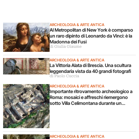
ARCHEOLOGIA & ARTE ANTICA
Al Metropolitan di New York è comparso
un raro dipinto di Leonardo da Vinci: è la
Madonna dei Fusi
di Giulia Giaume
ARCHEOLOGIA & ARTE ANTICA
La Vittoria Alata di Brescia. Una scultura
leggendaria vista da 40 grandi fotografi
di Paolo Cuccia
ARCHEOLOGIA & ARTE ANTICA
Importante ritrovamento archeologico a
Roma: mosaici e affreschi riemergono
sotto Villa Celimontana durante un
cantiere
ARCHEOLOGIA & ARTE ANTICA