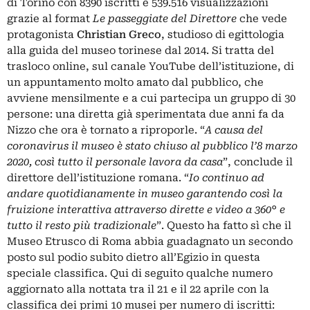
di Torino con 8390 iscritti e 539.516 visualizzazioni
grazie al format
Le passeggiate del Direttore
che vede
protagonista
Christian Greco
, studioso di egittologia
alla guida del museo torinese dal 2014. Si tratta del
trasloco online, sul canale YouTube dell’istituzione, di
un appuntamento molto amato dal pubblico, che
avviene mensilmente e a cui partecipa un gruppo di 30
persone: una diretta già sperimentata due anni fa da
Nizzo che ora è tornato a riproporle. “
A causa del
coronavirus il museo è stato chiuso al pubblico l’8 marzo
2020, così tutto il personale lavora da casa
”, conclude il
direttore dell’istituzione romana. “
Io continuo ad
andare quotidianamente in museo garantendo così la
fruizione interattiva attraverso dirette e video a 360° e
tutto il resto più tradizionale
”. Questo ha fatto sì che il
Museo Etrusco di Roma abbia guadagnato un secondo
posto sul podio subito dietro all’Egizio in questa
speciale classifica. Qui di seguito qualche numero
aggiornato alla nottata tra il 21 e il 22 aprile con la
classifica dei primi 10 musei per numero di iscritti: