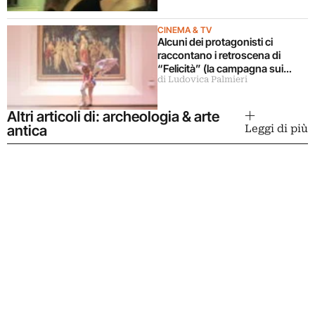
CINEMA & TV
Alcuni dei protagonisti ci
raccontano i retroscena di
“Felicità” (la campagna sui
di Ludovica Palmieri
musei statali)
Altri articoli di: archeologia & arte
antica
Leggi di più