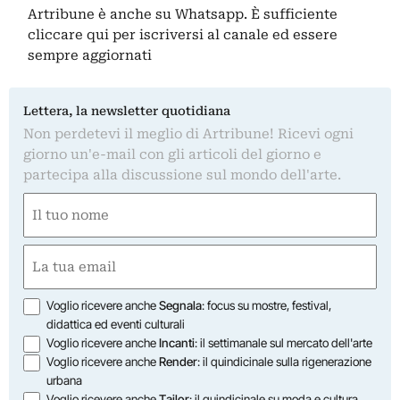
Artribune è anche su Whatsapp. È sufficiente
cliccare qui
per iscriversi al canale ed essere
sempre aggiornati
Lettera, la newsletter quotidiana
Non perdetevi il meglio di Artribune! Ricevi ogni
giorno un'e-mail con gli articoli del giorno e
partecipa alla discussione sul mondo dell'arte.
Nome
(Required)
First
Email
(Required)
Opzioni
Voglio ricevere anche
Segnala
: focus su mostre, festival,
didattica ed eventi culturali
Voglio ricevere anche
Incanti
: il settimanale sul mercato dell'arte
Voglio ricevere anche
Render
: il quindicinale sulla rigenerazione
urbana
Voglio ricevere anche
Tailor
: il quindicinale su moda e cultura