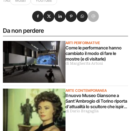
TAG
MUSEI
YOUTUBE
Condividi su Facebook
Condividi su X
Condividi su LinkedIn
Condividi su Pinterest
Condividi su WhatsApp
Condividi su Email
Da non perdere
ARTI PERFORMATIVE
Come le performance hanno
cambiato il modo di fare le
mostre (e di visitarle)
di Margherita Artoni
ARTE CONTEMPORANEA
Il nuovo Museo Giansone a
Sant’Ambrogio di Torino riporta
d’attualità lo scultore che ispirò
di Dario Bragaglia
il libro La donna della domenica