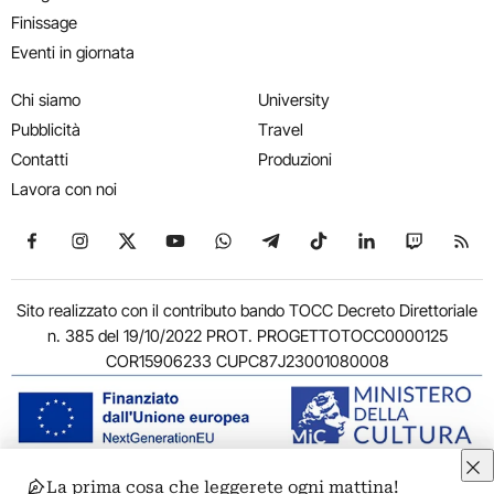
Finissage
Eventi in giornata
Chi siamo
University
Pubblicità
Travel
Contatti
Produzioni
Lavora con noi
Seguici su Facebook
Seguici su Instagram
Seguici su X
Seguici su YouTube
Seguici su WhatsApp
Seguici su Telegram
Seguici su TikTok
Seguici su Link
Seguici su
Segui
Sito realizzato con il contributo bando TOCC Decreto Direttoriale
n. 385 del 19/10/2022 PROT. PROGETTOTOCC0000125
COR15906233 CUPC87J23001080008
La prima cosa che leggerete ogni mattina!
© 2011-2026 ARTRIBUNE srl – Corso Vittorio Emanuele II, 287 –