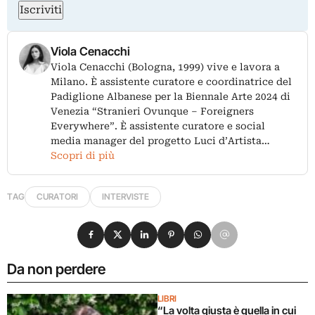
Iscriviti
Viola Cenacchi
Viola Cenacchi (Bologna, 1999) vive e lavora a
Milano. È assistente curatore e coordinatrice del
Padiglione Albanese per la Biennale Arte 2024 di
Venezia “Stranieri Ovunque – Foreigners
Everywhere”. È assistente curatore e social
media manager del progetto Luci d’Artista…
Scopri di più
TAG
CURATORI
INTERVISTE
Condividi su Facebook
Condividi su X
Condividi su LinkedIn
Condividi su Pinterest
Condividi su WhatsApp
Condividi su Email
Da non perdere
LIBRI
“La volta giusta è quella in cui