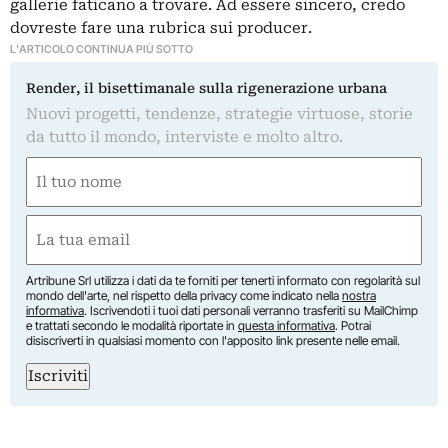
gallerie faticano a trovare. Ad essere sincero, credo
dovreste fare una rubrica sui producer.
L'ARTICOLO CONTINUA PIÙ SOTTO
Render, il bisettimanale sulla rigenerazione urbana
Nuovi progetti, tendenze, strategie virtuose, storie
da tutto il mondo, interviste e molto altro.
Nome
(Required)
First
Email
(Required)
Artribune Srl utilizza i dati da te forniti per tenerti informato con regolarità sul
mondo dell'arte, nel rispetto della privacy come indicato nella
nostra
informativa
. Iscrivendoti i tuoi dati personali verranno trasferiti su MailChimp
e trattati secondo le modalità riportate in
questa informativa
. Potrai
disiscriverti in qualsiasi momento con l'apposito link presente nelle email.
Iscriviti